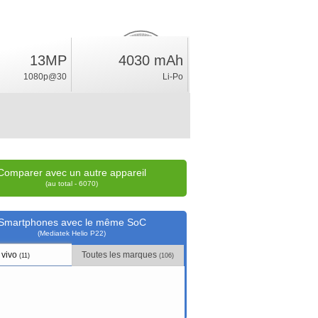
13MP
4030 mAh
3.5
%
1080p@30
Li-Po
position
Comparer avec un autre appareil
(au total - 6070)
Smartphones avec le même SoC
(Mediatek Helio P22)
vivo
Toutes les marques
(11)
(106)