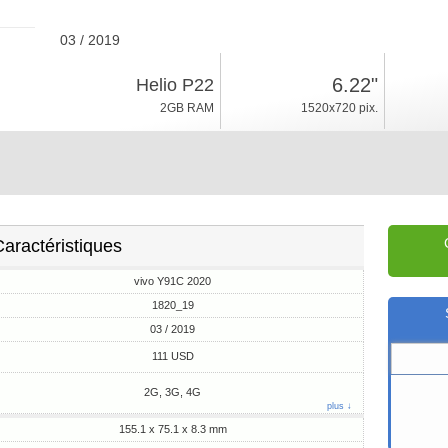
03 / 2019
163.5g, épaisseur 8.3mm
6.22"
Helio P22
Android 8.1, Funtouch 4
2GB RAM
1520x720 pix.
16/32GB ROM
aractéristiques
vivo Y91C 2020
1820_19
03 / 2019
111 USD
2G, 3G, 4G
plus ↓
155.1 x 75.1 x 8.3 mm