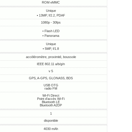
ROM eMMC
Unique
• 13MP, f/2.2, PDAF
1080p - 30fps
• Flash LED
• Panorama
Unique
• 5MP, f/1.8
accéléromètre, proximité, boussole
IEEE 802.11 a/b/g/n
v 5
GPS, A-GPS, GLONASS, BDS
USB OTG
radio FM
Wi-Fi Direct
Point d'accès Wi-Fi
Bluetooth LE
Bluetooth A2DP
1
disponible
4030 mAh