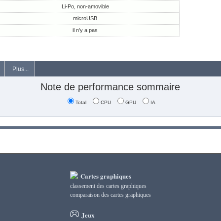
Li-Po, non-amovible
microUSB
il n'y a pas
Plus...
Note de performance sommaire
Total
CPU
GPU
IA
Cartes graphiques
classement des cartes graphiques
сomparaison des cartes graphiques
Jeux