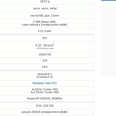
163.5 g
verre, verre, métal
microUSB, jack 3.5mm
2 SIM (Nano-SIM),
carte mémoire (emplacement dédié)
il n'y a pas
IPS
2
6.22", 96.6cm
(~82.9% écran-corps)
1520x720
270
19:9
Android 8.1
(Funtouch 4)
Mediatek Helio P22
4x2GHz Cortex-A53
4x1.5GHz Cortex-A53
PowerVR GE8320, 650MHz
2/16, 2/32 GB
jusqu'à 256GB (emplacement dédié)