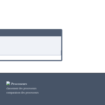
Processeurs
classement des processeurs
сomparaison des processeurs