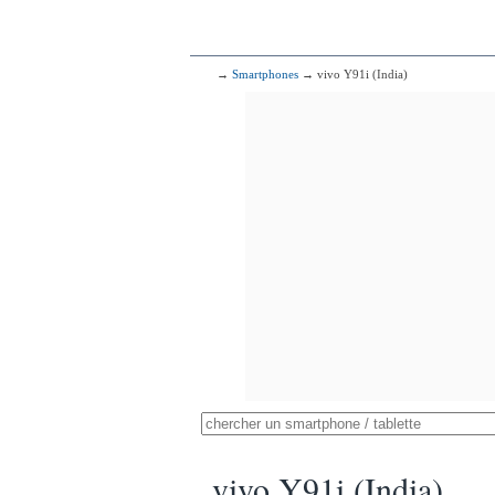
→
Smartphones
→ vivo Y91i (India)
vivo Y91i (India)