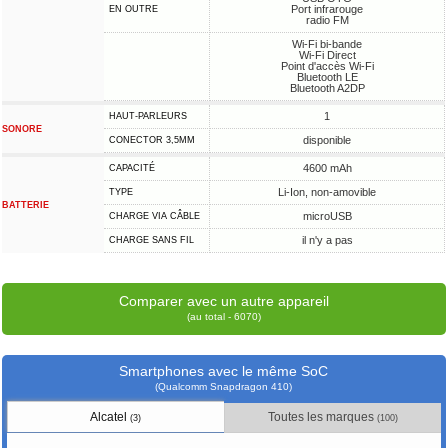
Port infrarouge
EN OUTRE
radio FM
Wi-Fi bi-bande
Wi-Fi Direct
Point d'accès Wi-Fi
Bluetooth LE
Bluetooth A2DP
1
HAUT-PARLEURS
SONORE
disponible
CONECTOR 3,5MM
4600 mAh
CAPACITÉ
Li-Ion, non-amovible
TYPE
BATTERIE
microUSB
CHARGE VIA CÂBLE
il n'y a pas
CHARGE SANS FIL
Comparer avec un autre appareil
(au total - 6070)
Smartphones avec le même SoC
(Qualcomm Snapdragon 410)
Alcatel
Toutes les marques
(3)
(100)