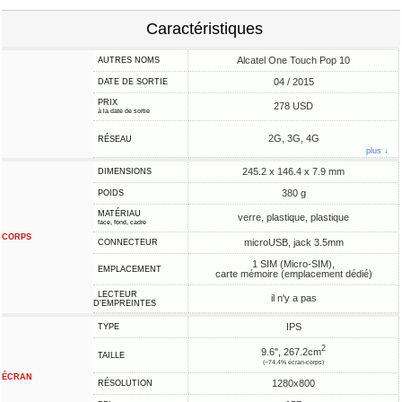
Caractéristiques
Alcatel One Touch Pop 10
AUTRES NOMS
04 / 2015
DATE DE SORTIE
PRIX
278 USD
à la date de sortie
2G, 3G, 4G
RÉSEAU
plus ↓
245.2 x 146.4 x 7.9 mm
DIMENSIONS
380 g
POIDS
MATÉRIAU
verre, plastique, plastique
face, fond, cadre
CORPS
microUSB, jack 3.5mm
CONNECTEUR
1 SIM (Micro-SIM),
EMPLACEMENT
carte mémoire (emplacement dédié)
LECTEUR
il n'y a pas
D'EMPREINTES
IPS
TYPE
2
9.6", 267.2cm
TAILLE
(~74.4% écran-corps)
ÉCRAN
1280x800
RÉSOLUTION