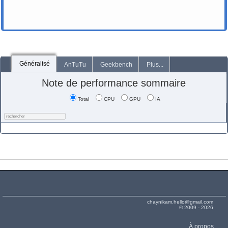
Généralisé
AnTuTu
Geekbench
Plus...
Note de performance sommaire
Total
CPU
GPU
IA
chaynikam.hello@gmail.com
© 2009 - 2026
À propos