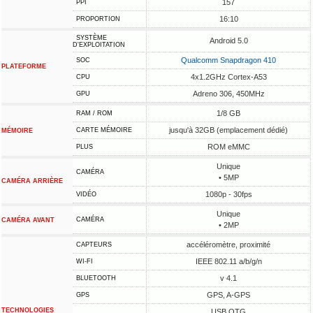
157
PPI
16:10
PROPORTION
SYSTÈME
Android 5.0
D'EXPLOITATION
Qualcomm Snapdragon 410
SOC
PLATEFORME
4x1.2GHz Cortex-A53
CPU
Adreno 306, 450MHz
GPU
1/8 GB
RAM / ROM
jusqu'à 32GB (emplacement dédié)
CARTE MÉMOIRE
MÉMOIRE
ROM eMMC
PLUS
Unique
CAMÉRA
• 5MP
CAMÉRA ARRIÈRE
1080p - 30fps
VIDÉO
Unique
CAMÉRA
CAMÉRA AVANT
• 2MP
accéléromètre, proximité
CAPTEURS
IEEE 802.11 a/b/g/n
WI-FI
v 4.1
BLUETOOTH
GPS, A-GPS
GPS
TECHNOLOGIES
USB OTG