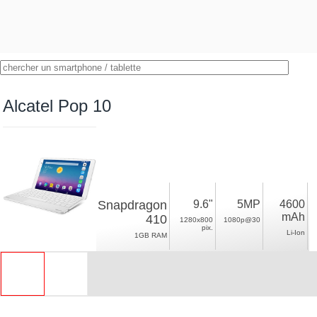
Alcatel Pop 10
Snapdragon
9.6"
5MP
4600
mAh
410
1280x800
1080p@30
pix.
Li-Ion
1GB RAM