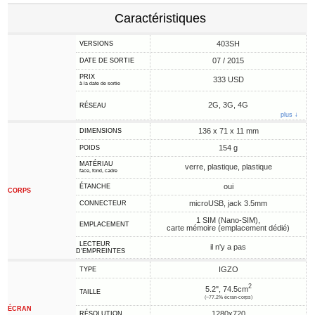
Caractéristiques
403SH
VERSIONS
07 / 2015
DATE DE SORTIE
PRIX
333 USD
à la date de sortie
2G, 3G, 4G
RÉSEAU
plus ↓
136 x 71 x 11 mm
DIMENSIONS
154 g
POIDS
MATÉRIAU
verre, plastique, plastique
face, fond, cadre
oui
ÉTANCHE
CORPS
microUSB, jack 3.5mm
CONNECTEUR
1 SIM (Nano-SIM),
EMPLACEMENT
carte mémoire (emplacement dédié)
LECTEUR
il n'y a pas
D'EMPREINTES
IGZO
TYPE
2
5.2", 74.5cm
TAILLE
(~77.2% écran-corps)
ÉCRAN
1280x720
RÉSOLUTION