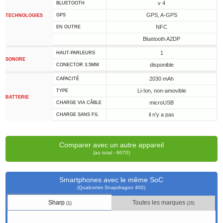
v 4
BLUETOOTH
GPS, A-GPS
GPS
TECHNOLOGIES
NFC
EN OUTRE
Bluetooth A2DP
1
HAUT-PARLEURS
SONORE
disponible
CONECTOR 3,5MM
2030 mAh
CAPACITÉ
Li-Ion, non-amovible
TYPE
BATTERIE
microUSB
CHARGE VIA CÂBLE
il n'y a pas
CHARGE SANS FIL
Comparer avec un autre appareil
(au total - 6070)
Smartphones avec le même SoC
(Qualcomm Snapdragon 400)
Sharp
Toutes les marques
(1)
(26)