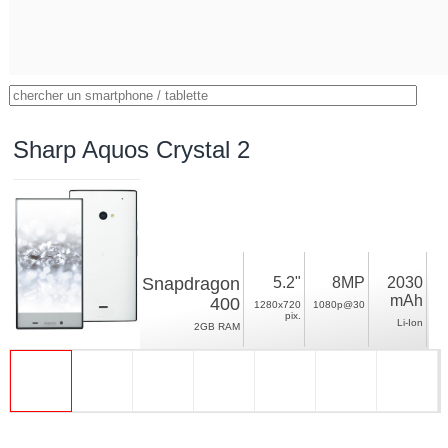
Sharp Aquos Crystal 2
Snapdragon
5.2"
8MP
2030
mAh
400
1280x720
1080p@30
pix.
Li-Ion
2GB RAM