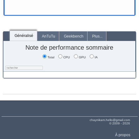
Généralisé
AnTuTu
Geekbench
Plus...
Note de performance sommaire
Total
CPU
GPU
IA
chaynikam.hello@gmail.com
© 2009 - 2026
À propos