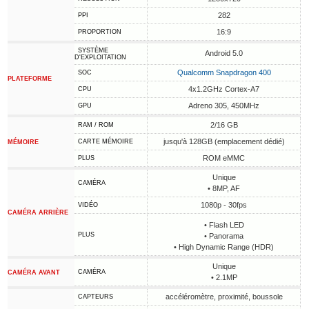
282
PPI
16:9
PROPORTION
SYSTÈME
Android 5.0
D'EXPLOITATION
Qualcomm Snapdragon 400
SOC
PLATEFORME
4x1.2GHz Cortex-A7
CPU
Adreno 305, 450MHz
GPU
2/16 GB
RAM / ROM
jusqu'à 128GB (emplacement dédié)
CARTE MÉMOIRE
MÉMOIRE
ROM eMMC
PLUS
Unique
CAMÉRA
• 8MP, AF
1080p - 30fps
VIDÉO
CAMÉRA ARRIÈRE
• Flash LED
PLUS
• Panorama
• High Dynamic Range (HDR)
Unique
CAMÉRA
CAMÉRA AVANT
• 2.1MP
accéléromètre, proximité, boussole
CAPTEURS