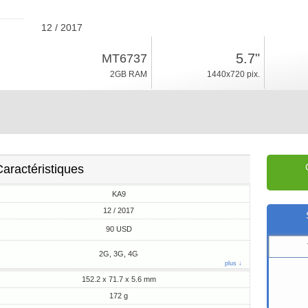
12 / 2017
172g, épaisseur 5.6mm
5.7"
MT6737
Android 7.0
2GB RAM
1440x720 pix.
16GB ROM
aractéristiques
KA9
12 / 2017
90 USD
2G, 3G, 4G
plus ↓
152.2 x 71.7 x 5.6 mm
172 g