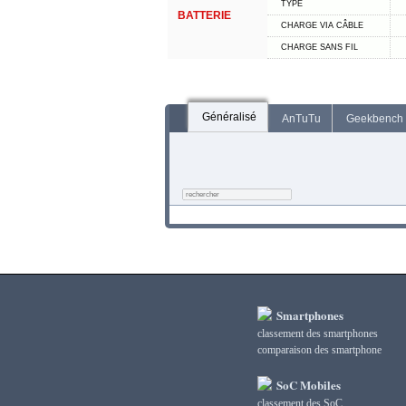
TYPE
BATTERIE
CHARGE VIA CÂBLE
CHARGE SANS FIL
Généralisé
AnTuTu
Geekbench
Smartphones
classement des smartphones
сomparaison des smartphone
SoC Mobiles
classement des SoC