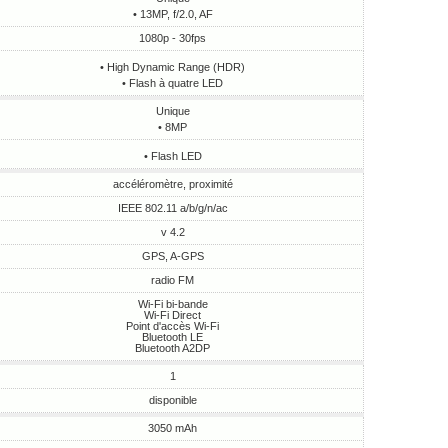
• 13MP, f/2.0, AF
1080p - 30fps
• High Dynamic Range (HDR)
• Flash à quatre LED
Unique
• 8MP
• Flash LED
accéléromètre, proximité
IEEE 802.11 a/b/g/n/ac
v 4.2
GPS, A-GPS
radio FM
Wi-Fi bi-bande
Wi-Fi Direct
Point d'accès Wi-Fi
Bluetooth LE
Bluetooth A2DP
1
disponible
3050 mAh