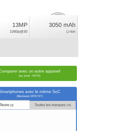
13MP
3050 mAh
1.8
%
1080p@30
Li-Ion
position
Comparer avec un autre appareil
(au total - 6070)
Smartphones avec le même SoC
(Mediatek MT6737)
Tecno
Toutes les marques
(3)
(75)