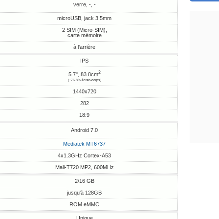
verre, -, -
microUSB, jack 3.5mm
2 SIM (Micro-SIM),
carte mémoire
à l'arrière
IPS
2
5.7", 83.8cm
(~76.8% écran-corps)
1440x720
282
18:9
Android 7.0
Mediatek MT6737
4x1.3GHz Cortex-A53
Mali-T720 MP2, 600MHz
2/16 GB
jusqu'à 128GB
ROM eMMC
Unique