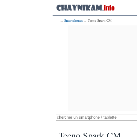
→
Smartphones
→ Tecno Spark CM
Tecno Spark CM