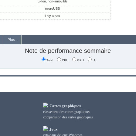
Li-Ion, non-amovible
microUSB
il n'y a pas
Plus...
Note de performance sommaire
Total
CPU
GPU
IA
Cartes graphiques
classement des cartes graphiques
сomparaison des cartes graphiques
Jeux
catalogue de jeux Windows