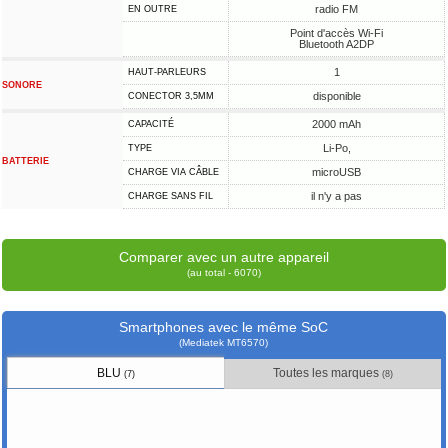
radio FM
EN OUTRE
Point d'accès Wi-Fi
Bluetooth A2DP
1
HAUT-PARLEURS
SONORE
disponible
CONECTOR 3,5MM
2000 mAh
CAPACITÉ
Li-Po,
TYPE
BATTERIE
microUSB
CHARGE VIA CÂBLE
il n'y a pas
CHARGE SANS FIL
Comparer avec un autre appareil
(au total - 6070)
Smartphones avec le même SoC
(Mediatek MT6570)
BLU
Toutes les marques
(7)
(8)