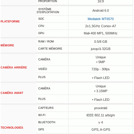
16:9
PROPORTION
SYSTÈME
Android 6.0
D'EXPLOITATION
Mediatek MT6570
SOC
PLATEFORME
2x1.3GHz Cortex-A7
CPU
Mali-400 MP1, 500MHz
GPU
0.5/8 GB
RAM / ROM
MÉMOIRE
jusqu'à 32GB
CARTE MÉMOIRE
Unique
CAMÉRA
• 5MP
CAMÉRA ARRIÈRE
720p - 30fps
VIDÉO
PLUS
• Flash LED
Unique
CAMÉRA
• 3.15MP
CAMÉRA AVANT
PLUS
• Flash LED
proximité
CAPTEURS
IEEE 802.11 a/b/g/n
WI-FI
v 4
BLUETOOTH
TECHNOLOGIES
GPS, A-GPS
GPS