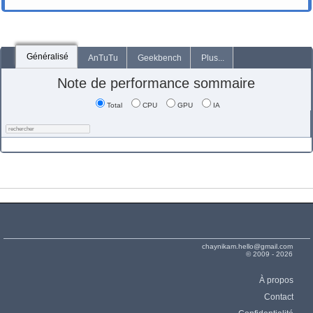
Généralisé
AnTuTu
Geekbench
Plus...
Note de performance sommaire
Total
CPU
GPU
IA
chaynikam.hello@gmail.com
© 2009 - 2026
À propos
Contact