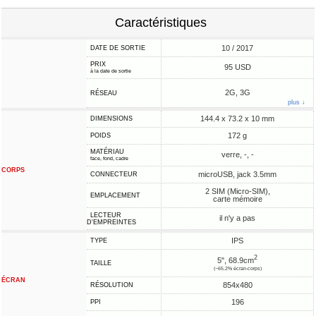
Caractéristiques
10 / 2017
DATE DE SORTIE
PRIX
95 USD
à la date de sortie
2G, 3G
RÉSEAU
plus ↓
144.4 x 73.2 x 10 mm
DIMENSIONS
172 g
POIDS
MATÉRIAU
verre, -, -
face, fond, cadre
CORPS
microUSB, jack 3.5mm
CONNECTEUR
2 SIM (Micro-SIM),
EMPLACEMENT
carte mémoire
LECTEUR
il n'y a pas
D'EMPREINTES
IPS
TYPE
2
5", 68.9cm
TAILLE
(~65.2% écran-corps)
ÉCRAN
854x480
RÉSOLUTION
196
PPI