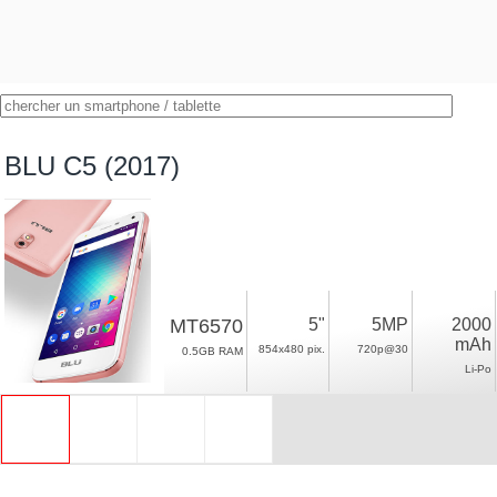
BLU C5 (2017)
MT6570
5"
5MP
2000
mAh
854x480 pix.
720p@30
0.5GB RAM
Li-Po