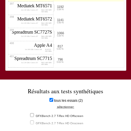
397
Mediatek MT6571
1192
0.94 %
2x1.30 GHz Cortex-A7
Mali-400 MP1
500 MHz
398
Mediatek MT6572
1141
0.90 %
2x1.20 GHz Cortex-A7
Mali-400 MP1
500 MHz
399
Spreadtrum SC7727S
1066
0.84 %
2x1.20 GHz Cortex-A7
Mali-400 MP1
500 MHz
400
Apple A4
817
0.65 %
1x1.00 GHz Cortex-A8
SGX535
200 MHz
401
Spreadtrum SC7715
796
0.63 %
1x1.20 GHz Cortex-A7
Mali-400 MP1
400 MHz
Résultats aux tests synthétiques
tous les essais (2)
sélectionner:
GFXBench 2.7 T-Rex HD Offscreen
GFXBench 2.7 T-Rex HD Onscreen