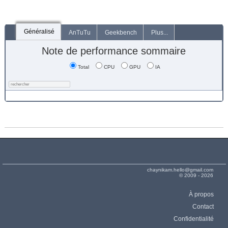
Généralisé
AnTuTu
Geekbench
Plus...
Note de performance sommaire
Total
CPU
GPU
IA
chaynikam.hello@gmail.com
© 2009 - 2026
À propos
Contact
Confidentialité