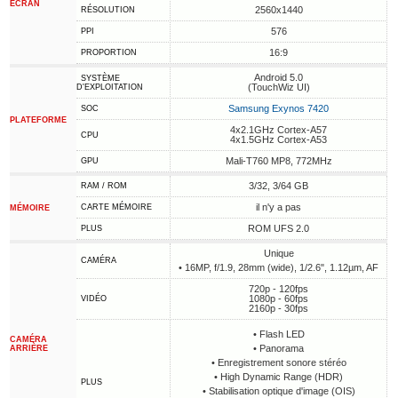
ÉCRAN
2560x1440
RÉSOLUTION
576
PPI
16:9
PROPORTION
Android 5.0
SYSTÈME
(TouchWiz UI)
D'EXPLOITATION
Samsung Exynos 7420
SOC
PLATEFORME
4x2.1GHz Cortex-A57
CPU
4x1.5GHz Cortex-A53
Mali-T760 MP8, 772MHz
GPU
3/32, 3/64 GB
RAM / ROM
il n'y a pas
CARTE MÉMOIRE
MÉMOIRE
ROM UFS 2.0
PLUS
Unique
CAMÉRA
• 16MP, f/1.9, 28mm (wide), 1/2.6", 1.12µm, AF
720p - 120fps
1080p - 60fps
VIDÉO
2160p - 30fps
• Flash LED
CAMÉRA
• Panorama
ARRIÈRE
• Enregistrement sonore stéréo
• High Dynamic Range (HDR)
PLUS
• Stabilisation optique d'image (OIS)