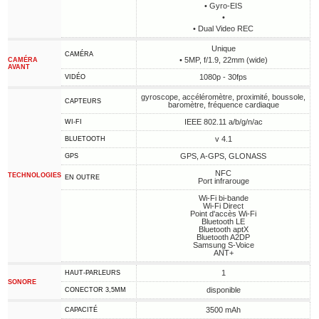
• Gyro-EIS
•
• Dual Video REC
Unique
CAMÉRA
• 5MP, f/1.9, 22mm (wide)
CAMÉRA
AVANT
1080p - 30fps
VIDÉO
gyroscope, accéléromètre, proximité, boussole,
CAPTEURS
baromètre, fréquence cardiaque
IEEE 802.11 a/b/g/n/ac
WI-FI
v 4.1
BLUETOOTH
GPS, A-GPS, GLONASS
GPS
NFC
TECHNOLOGIES
EN OUTRE
Port infrarouge
Wi-Fi bi-bande
Wi-Fi Direct
Point d'accès Wi-Fi
Bluetooth LE
Bluetooth aptX
Bluetooth A2DP
Samsung S-Voice
ANT+
1
HAUT-PARLEURS
SONORE
disponible
CONECTOR 3,5MM
3500 mAh
CAPACITÉ