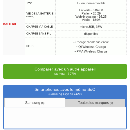
Li-Ion, non-amovible
TYPE
En veille - 504:00
Parler - 26:29
VIE DE LA BATTERIE
Web-browsing - 16:25
(heures)
Vidéo - 18:03
BATTERIE
microUSB, 15W
CHARGE VIA CÂBLE
disponible
CHARGE SANS FIL
• Charge rapide via câble
PLUS
• Qi Wireless Charge
• PMA Wireless Charge
Comparer avec un autre appareil
(au total - 6070)
Smartphones avec le même SoC
(Samsung Exynos 7420)
Samsung
Toutes les marques
(8)
(9)