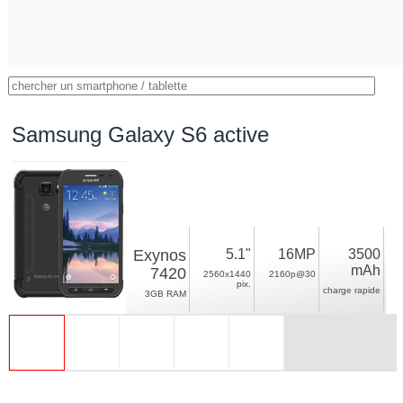
Samsung Galaxy S6 active
Exynos
5.1"
16MP
3500
mAh
7420
2560x1440
2160p@30
pix.
charge rapide
3GB RAM