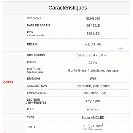
Caractéristiques
SM-G890
VERSIONS
06 / 2015
DATE DE SORTIE
PRIX
389 USD
à la date de sortie
2G, 3G, 4G
RÉSEAU
plus ↓
146.8 x 73.4 x 8.6 mm
DIMENSIONS
170 g
POIDS
MATÉRIAU
Gorilla Glass 4, plastique, plastique
face, fond, cadre
IP68
ÉTANCHE
CORPS
microUSB, jack 3.5mm
CONNECTEUR
1 SIM (Nano-SIM)
EMPLACEMENT
LECTEUR
il n'y a pas
D'EMPREINTES
antichoc
PLUS
Super AMOLED
TYPE
2
5.1", 71.7cm
TAILLE
(~66.5% écran-corps)