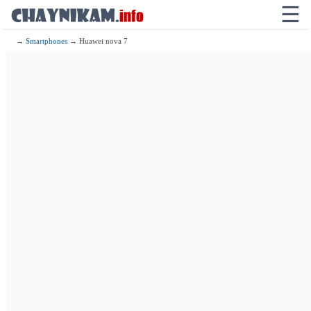
☰
→
Smartphones
→ Huawei nova 7