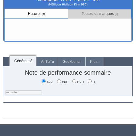
(HiSilicon Hisilicon Kirin 985)
Huawei
Toutes les marques
(5)
(8)
Généralisé
AnTuTu
Geekbench
Plus...
Note de performance sommaire
Total
CPU
GPU
IA