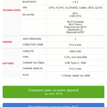
v 5.1
BLUETOOTH
GPS, A-GPS, GLONASS, Galileo, BDS, QZSS
GPS
TECHNOLOGIES
NFC
EN OUTRE
USB OTG
Wi-Fi bi-bande
Wi-Fi Direct
Point d'accès Wi-Fi
Bluetooth LE
Bluetooth A2DP
1
HAUT-PARLEURS
SONORE
il n'y a pas
CONECTOR 3,5MM
4000 mAh
CAPACITÉ
Li-Po, non-amovible
TYPE
USB Type-C, 40W
CHARGE VIA CÂBLE
BATTERIE
il n'y a pas
CHARGE SANS FIL
PLUS
• Charge rapide via câble
Comparer avec un autre appareil
(au total - 6070)
Smartphones avec le même SoC