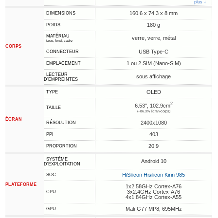
plus ↓
160.6 x 74.3 x 8 mm
DIMENSIONS
180 g
POIDS
MATÉRIAU
verre, verre, métal
face, fond, cadre
CORPS
USB Type-C
CONNECTEUR
1 ou 2 SIM (Nano-SIM)
EMPLACEMENT
LECTEUR
sous affichage
D'EMPREINTES
OLED
TYPE
2
6.53", 102.9cm
TAILLE
(~86.3% écran-corps)
ÉCRAN
2400x1080
RÉSOLUTION
403
PPI
20:9
PROPORTION
SYSTÈME
Android 10
D'EXPLOITATION
HiSilicon Hisilicon Kirin 985
SOC
PLATEFORME
1x2.58GHz Cortex-A76
3x2.4GHz Cortex-A76
CPU
4x1.84GHz Cortex-A55
Mali-G77 MP8, 695MHz
GPU