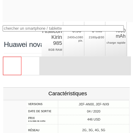
Hisilicon
6.53"
64MP
4000
mAh
Kirin
2400x1080
2160p@30
pix.
985
Huawei nova 7
charge rapide
8GB RAM
Caractéristiques
JEF-AN00, JEF-NX9
VERSIONS
04 / 2020
DATE DE SORTIE
PRIX
446 USD
à la date de sortie
2G, 3G, 4G, 5G
RÉSEAU