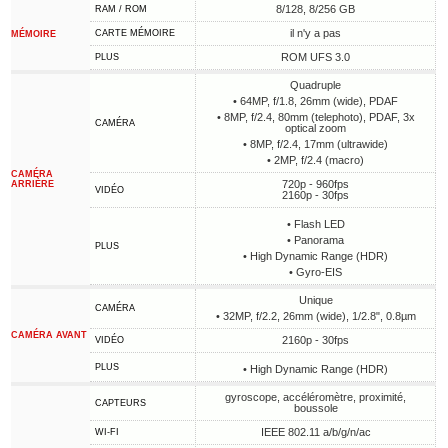
8/128, 8/256 GB
RAM / ROM
il n'y a pas
CARTE MÉMOIRE
MÉMOIRE
ROM UFS 3.0
PLUS
Quadruple
• 64MP, f/1.8, 26mm (wide), PDAF
• 8MP, f/2.4, 80mm (telephoto), PDAF, 3x
CAMÉRA
optical zoom
• 8MP, f/2.4, 17mm (ultrawide)
• 2MP, f/2.4 (macro)
CAMÉRA
720p - 960fps
ARRIÈRE
VIDÉO
2160p - 30fps
• Flash LED
• Panorama
PLUS
• High Dynamic Range (HDR)
• Gyro-EIS
Unique
CAMÉRA
• 32MP, f/2.2, 26mm (wide), 1/2.8", 0.8µm
CAMÉRA AVANT
2160p - 30fps
VIDÉO
PLUS
• High Dynamic Range (HDR)
gyroscope, accéléromètre, proximité,
CAPTEURS
boussole
IEEE 802.11 a/b/g/n/ac
WI-FI