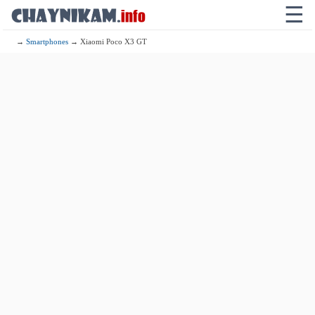
☰
→
Smartphones
→ Xiaomi Poco X3 GT