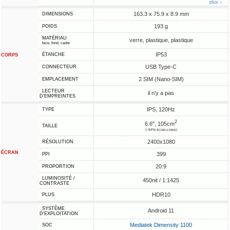
plus ↓
163.3 x 75.9 x 8.9 mm
DIMENSIONS
193 g
POIDS
MATÉRIAU
verre, plastique, plastique
face, fond, cadre
IP53
ÉTANCHE
CORPS
USB Type-C
CONNECTEUR
2 SIM (Nano-SIM)
EMPLACEMENT
LECTEUR
il n'y a pas
D'EMPREINTES
IPS, 120Hz
TYPE
2
6.6", 105cm
TAILLE
(~84% écran-corps)
2400x1080
RÉSOLUTION
ÉCRAN
399
PPI
20:9
PROPORTION
LUMINOSITÉ /
450nit / 1:1425
CONTRASTE
HDR10
PLUS
SYSTÈME
Android 11
D'EXPLOITATION
Mediatek Dimensity 1100
SOC