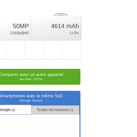
50MP
4614 mAh
28.2
%
2160p@60
Li-Po
position
Comparer avec un autre appareil
(au total - 6070)
Smartphones avec le même SoC
(Google Tensor)
Google
Toutes les marques
(3)
(3)