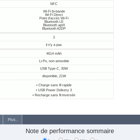
NFC
Wi-Fi bi-bande
Wi-Fi Direct
Point d'accès Wi-Fi
Bluetooth LE
Bluetooth aptX
Bluetooth A2DP
2
il n'y a pas
4614 mAh
Li-Po, non-amovible
USB Type-C, 30W
disponible, 21W
• Charge sans fil rapide
• USB Power Delivery 3
• Recharge sans fil inversée
Plus...
Note de performance sommaire