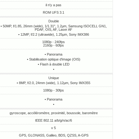
il n'y a pas
ROM UFS 3.1
Double
• 50MP, f/1.85, 26mm (wide), 1/1.31", 1.2µm, Samsung ISOCELL GN1,
PDAF, OIS, AF, Laser AF
• 12MP, f/2.2 (ultrawide), 1.25µm, Sony IMX386
1080p - 240fps
2160p - 60fps
• Panorama
• Stabilisation optique d'image (OIS)
• Flash à double LED
•
Unique
• 8MP, f/2.0, 24mm (wide), 1.12µm, Sony IMX355
1080p - 30fps
• Panorama
•
gyroscope, accéléromètre, proximité, boussole, baromètre
IEEE 802.11 a/b/g/n/ac/6
v 5
GPS, GLONASS, Galileo, BDS, QZSS, A-GPS