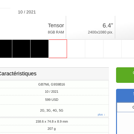
10 / 2021
207g, épaisseur 8.9mm
6.4"
Tensor
Android 12
8GB RAM
2400x1080 pix.
128/256GB ROM
aractéristiques
GB7N6, G9S9B16
10 / 2021
599 USD
2G, 3G, 4G, 5G
plus ↓
158.6 x 74.8 x 8.9 mm
207 g