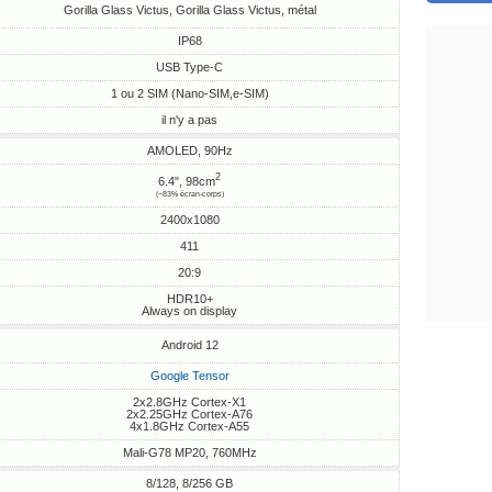
Gorilla Glass Victus, Gorilla Glass Victus, métal
IP68
USB Type-C
1 ou 2 SIM (Nano-SIM,e-SIM)
il n'y a pas
AMOLED, 90Hz
2
6.4", 98cm
(~83% écran-corps)
2400x1080
411
20:9
HDR10+
Always on display
Android 12
Google Tensor
2x2.8GHz Cortex-X1
2x2.25GHz Cortex-A76
4x1.8GHz Cortex-A55
Mali-G78 MP20, 760MHz
8/128, 8/256 GB