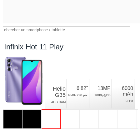
Infinix Hot 11 Play
Helio
6.82"
13MP
6000
mAh
G35
1640x720 pix.
1080p@30
Li-Po
4GB RAM