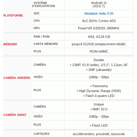
Android 11
SYSTÈME
(XOS 7)
D'EXPLOITATION
Mediatek Helio G35
SOC
PLATEFORME
8x2.3GHz Cortex-A53
CPU
PowerVR GE8320, 680MHz
GPU
4/64, 4/128 GB
RAM / ROM
jusqu'à 512GB (emplacement dédié)
CARTE MÉMOIRE
MÉMOIRE
ROM eMMC
PLUS
Double
• 13MP, f/1.8 (wide), 1/3.1", 1.12µm, AF
CAMÉRA
• 2MP (ultrawide)
1080p - 30fps
VIDÉO
CAMÉRA ARRIÈRE
• Panorama
PLUS
• High Dynamic Range (HDR)
• Flash à quatre LED
Unique
CAMÉRA
• 8MP, f/2.0
CAMÉRA AVANT
1080p - 30fps
VIDÉO
PLUS
• Flash LED
accéléromètre, proximité, boussole
CAPTEURS