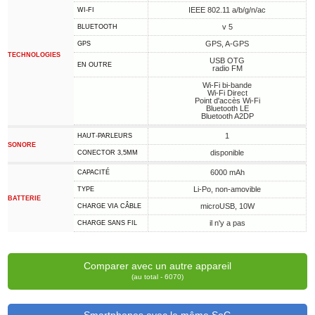
IEEE 802.11 a/b/g/n/ac
WI-FI
v 5
BLUETOOTH
GPS, A-GPS
GPS
TECHNOLOGIES
USB OTG
EN OUTRE
radio FM
Wi-Fi bi-bande
Wi-Fi Direct
Point d'accès Wi-Fi
Bluetooth LE
Bluetooth A2DP
1
HAUT-PARLEURS
SONORE
disponible
CONECTOR 3,5MM
6000 mAh
CAPACITÉ
Li-Po, non-amovible
TYPE
BATTERIE
microUSB, 10W
CHARGE VIA CÂBLE
il n'y a pas
CHARGE SANS FIL
Comparer avec un autre appareil
(au total - 6070)