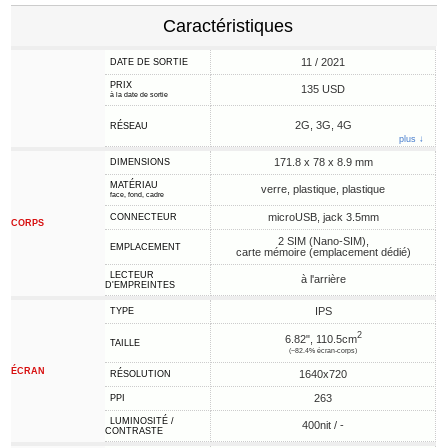
Caractéristiques
11 / 2021
DATE DE SORTIE
PRIX
135 USD
à la date de sortie
2G, 3G, 4G
RÉSEAU
plus ↓
171.8 x 78 x 8.9 mm
DIMENSIONS
MATÉRIAU
verre, plastique, plastique
face, fond, cadre
microUSB, jack 3.5mm
CONNECTEUR
CORPS
2 SIM (Nano-SIM),
EMPLACEMENT
carte mémoire (emplacement dédié)
LECTEUR
à l'arrière
D'EMPREINTES
IPS
TYPE
2
6.82", 110.5cm
TAILLE
(~82.4% écran-corps)
ÉCRAN
1640x720
RÉSOLUTION
263
PPI
LUMINOSITÉ /
400nit / -
CONTRASTE