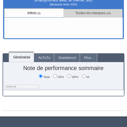
Smartphones avec le même SoC
(Mediatek Helio G35)
Infinix
Toutes les marques
(2)
(43)
Généralisé
AnTuTu
Geekbench
Plus...
Note de performance sommaire
Total
CPU
GPU
IA