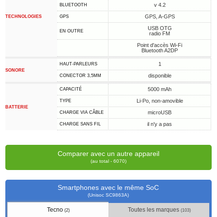
v 4.2
BLUETOOTH
GPS, A-GPS
TECHNOLOGIES
GPS
USB OTG
EN OUTRE
radio FM
Point d'accès Wi-Fi
Bluetooth A2DP
1
HAUT-PARLEURS
SONORE
disponible
CONECTOR 3,5MM
5000 mAh
CAPACITÉ
Li-Po, non-amovible
TYPE
BATTERIE
microUSB
CHARGE VIA CÂBLE
il n'y a pas
CHARGE SANS FIL
Comparer avec un autre appareil
(au total - 6070)
Smartphones avec le même SoC
(Unisoc SC9863A)
Tecno
Toutes les marques
(2)
(103)