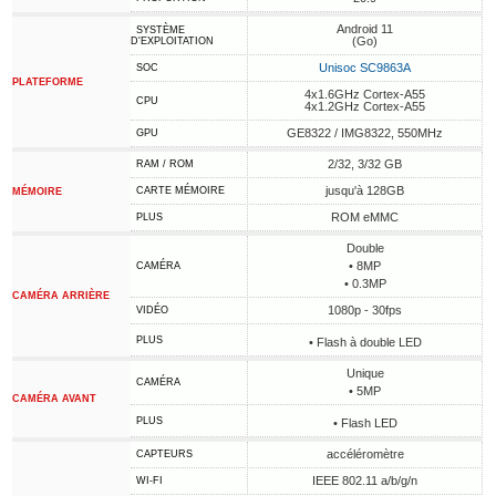
Android 11
SYSTÈME
(Go)
D'EXPLOITATION
Unisoc SC9863A
SOC
PLATEFORME
4x1.6GHz Cortex-A55
CPU
4x1.2GHz Cortex-A55
GE8322 / IMG8322, 550MHz
GPU
2/32, 3/32 GB
RAM / ROM
jusqu'à 128GB
CARTE MÉMOIRE
MÉMOIRE
ROM eMMC
PLUS
Double
• 8MP
CAMÉRA
• 0.3MP
CAMÉRA ARRIÈRE
1080p - 30fps
VIDÉO
PLUS
• Flash à double LED
Unique
CAMÉRA
• 5MP
CAMÉRA AVANT
PLUS
• Flash LED
accéléromètre
CAPTEURS
IEEE 802.11 a/b/g/n
WI-FI