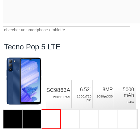
Tecno Pop 5 LTE
SC9863A
6.52"
8MP
5000
mAh
1600x720
1080p@30
2/3GB RAM
pix.
Li-Po