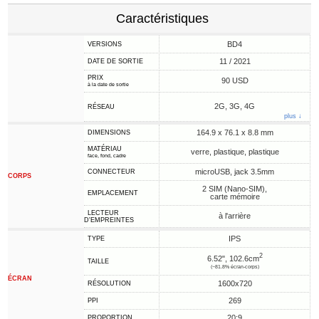
Caractéristiques
BD4
VERSIONS
11 / 2021
DATE DE SORTIE
PRIX
90 USD
à la date de sortie
2G, 3G, 4G
RÉSEAU
plus ↓
164.9 x 76.1 x 8.8 mm
DIMENSIONS
MATÉRIAU
verre, plastique, plastique
face, fond, cadre
microUSB, jack 3.5mm
CONNECTEUR
CORPS
2 SIM (Nano-SIM),
EMPLACEMENT
carte mémoire
LECTEUR
à l'arrière
D'EMPREINTES
IPS
TYPE
2
6.52", 102.6cm
TAILLE
(~81.8% écran-corps)
ÉCRAN
1600x720
RÉSOLUTION
269
PPI
20:9
PROPORTION