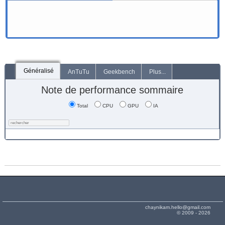
Généralisé
AnTuTu
Geekbench
Plus...
Note de performance sommaire
Total
CPU
GPU
IA
chaynikam.hello@gmail.com
© 2009 - 2026