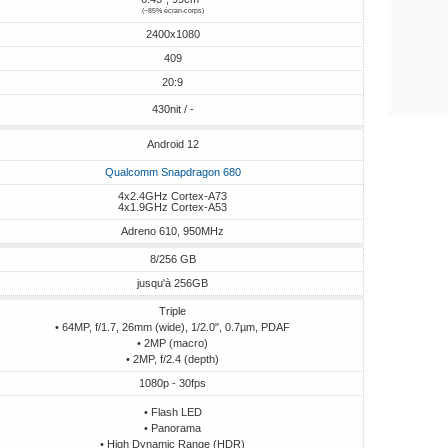
(~85% écran-corps)
2400x1080
409
20:9
430nit / -
Android 12
Qualcomm Snapdragon 680
4x2.4GHz Cortex-A73
4x1.9GHz Cortex-A53
Adreno 610, 950MHz
8/256 GB
jusqu'à 256GB
Triple
• 64MP, f/1.7, 26mm (wide), 1/2.0", 0.7µm, PDAF
• 2MP (macro)
• 2MP, f/2.4 (depth)
1080p - 30fps
• Flash LED
• Panorama
• High Dynamic Range (HDR)