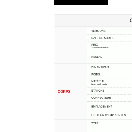
C
VERSIONS
DATE DE SORTIE
PRIX
à la date de sortie
RÉSEAU
DIMENSIONS
POIDS
MATÉRIAU
face, fond, cadre
ÉTANCHE
CORPS
CONNECTEUR
EMPLACEMENT
LECTEUR D'EMPREINTES
TYPE