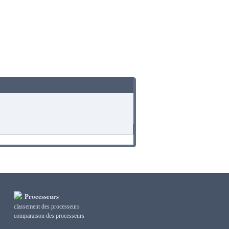
Processeurs
classement des processeurs
сomparaison des processeurs