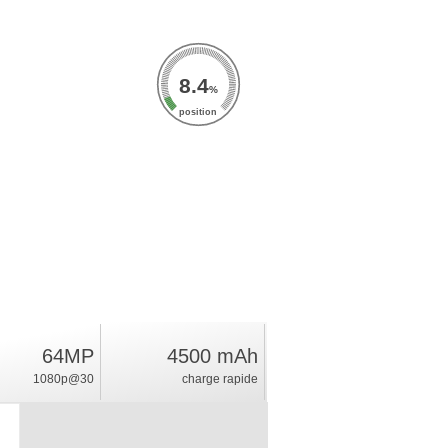
8.4
%
position
64MP
4500 mAh
1080p@30
charge rapide