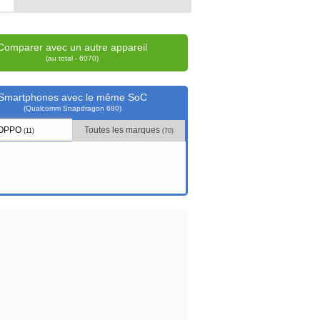
Comparer avec un autre appareil
(au total - 6070)
Smartphones avec le même SoC
(Qualcomm Snapdragon 680)
OPPO
Toutes les marques
(11)
(70)