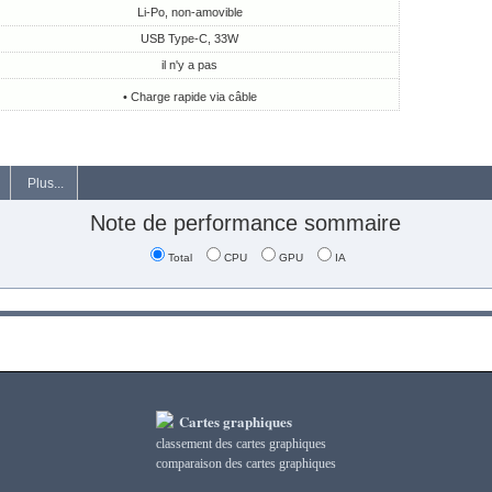
Li-Po, non-amovible
USB Type-C, 33W
il n'y a pas
• Charge rapide via câble
Plus...
Note de performance sommaire
Total
CPU
GPU
IA
Cartes graphiques
classement des cartes graphiques
сomparaison des cartes graphiques