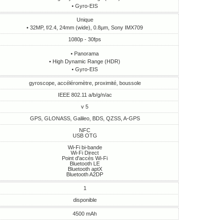
• Gyro-EIS
Unique
• 32MP, f/2.4, 24mm (wide), 0.8µm, Sony IMX709
1080p - 30fps
• Panorama
• High Dynamic Range (HDR)
• Gyro-EIS
gyroscope, accéléromètre, proximité, boussole
IEEE 802.11 a/b/g/n/ac
v 5
GPS, GLONASS, Galileo, BDS, QZSS, A-GPS
NFC
USB OTG
Wi-Fi bi-bande
Wi-Fi Direct
Point d'accès Wi-Fi
Bluetooth LE
Bluetooth aptX
Bluetooth A2DP
1
disponible
4500 mAh