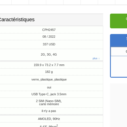
aractéristiques
CPH2457
08 / 2022
337 USD
2G, 3G, 4G
plus ↓
159.9 x 73.2 x 7.7 mm
182 g
verre, plastique, plastique
oui
USB Type-C, jack 3.5mm
2 SIM (Nano-SIM),
carte mémoire
il n'y a pas
AMOLED, 90Hz
2
6.43", 99cm