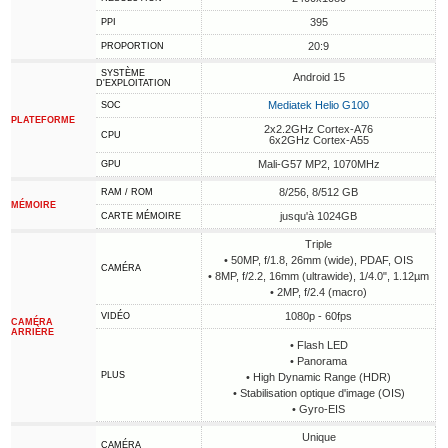
395
PPI
20:9
PROPORTION
SYSTÈME
Android 15
D'EXPLOITATION
Mediatek Helio G100
SOC
PLATEFORME
2x2.2GHz Cortex-A76
CPU
6x2GHz Cortex-A55
Mali-G57 MP2, 1070MHz
GPU
8/256, 8/512 GB
RAM / ROM
MÉMOIRE
jusqu'à 1024GB
CARTE MÉMOIRE
Triple
• 50MP, f/1.8, 26mm (wide), PDAF, OIS
CAMÉRA
• 8MP, f/2.2, 16mm (ultrawide), 1/4.0", 1.12µm
• 2MP, f/2.4 (macro)
1080p - 60fps
VIDÉO
CAMÉRA
ARRIÈRE
• Flash LED
• Panorama
PLUS
• High Dynamic Range (HDR)
• Stabilisation optique d'image (OIS)
• Gyro-EIS
Unique
CAMÉRA