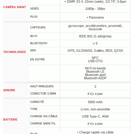
• 32MP, f/2.4, 22mm (wide), 1/2.74", 0.8µm
CAMÉRA AVANT
1080p - 30fps
VIDÉO
PLUS
• Panorama
gyroscope, accéléromètre, proximité,
CAPTEURS
boussole
IEEE 802.11 a/b/g/n/ac
WI-FI
v 5
BLUETOOTH
GPS, GLONASS, Galileo, BDS, QZSS
GPS
TECHNOLOGIES
NFC
EN OUTRE
USB OTG
Wi-Fi bi-bande
Bluetooth LE
Bluetooth aptX
Bluetooth A2DP
2
HAUT-PARLEURS
SONORE
il n'y a pas
CONECTOR 3,5MM
5800 mAh
CAPACITÉ
Li-Ion, non-amovible
TYPE
USB Type-C, 45W
CHARGE VIA CÂBLE
BATTERIE
il n'y a pas
CHARGE SANS FIL
• Charge rapide via câble