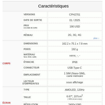
Caractéristiques
CPH2701
VERSIONS
01 / 2025
DATE DE SORTIE
PRIX
190 USD
à la date de sortie
2G, 3G, 4G
RÉSEAU
plus ↓
162.2 x 75.1 x 7.8 mm
DIMENSIONS
192 g
POIDS
MATÉRIAU
verre, -, -
face, fond, cadre
IP68
ÉTANCHE
CORPS
USB Type-C
CONNECTEUR
1 SIM (Nano-SIM),
EMPLACEMENT
carte mémoire
LECTEUR
sous affichage
D'EMPREINTES
AMOLED, 120Hz
TYPE
2
6.67", 107cm
TAILLE
(~88% écran-corps)
ÉCRAN
2400x1080
RÉSOLUTION