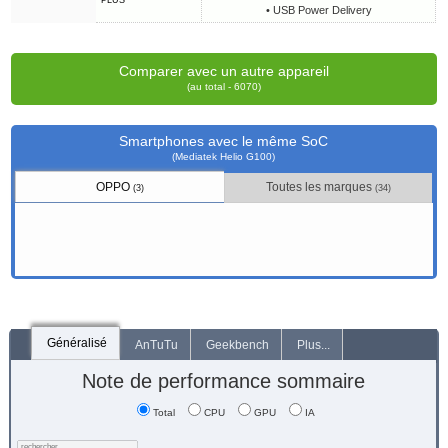
PLUS
• USB Power Delivery
Comparer avec un autre appareil
(au total - 6070)
Smartphones avec le même SoC
(Mediatek Helio G100)
OPPO
Toutes les marques
(3)
(34)
Généralisé
AnTuTu
Geekbench
Plus...
Note de performance sommaire
Total
CPU
GPU
IA