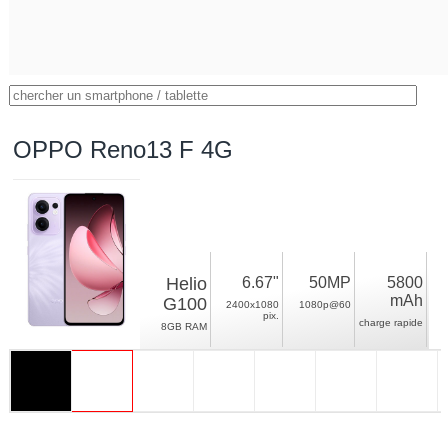
OPPO Reno13 F 4G
Helio
6.67"
50MP
5800
mAh
G100
2400x1080
1080p@60
pix.
charge rapide
8GB RAM