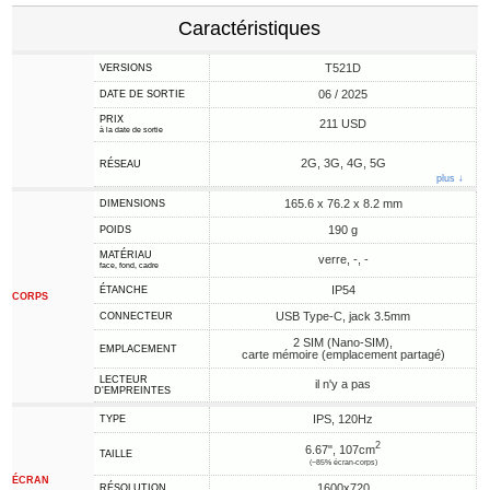
Caractéristiques
T521D
VERSIONS
06 / 2025
DATE DE SORTIE
PRIX
211 USD
à la date de sortie
2G, 3G, 4G, 5G
RÉSEAU
plus ↓
165.6 x 76.2 x 8.2 mm
DIMENSIONS
190 g
POIDS
MATÉRIAU
verre, -, -
face, fond, cadre
IP54
ÉTANCHE
CORPS
USB Type-C, jack 3.5mm
CONNECTEUR
2 SIM (Nano-SIM),
EMPLACEMENT
carte mémoire (emplacement partagé)
LECTEUR
il n'y a pas
D'EMPREINTES
IPS, 120Hz
TYPE
2
6.67", 107cm
TAILLE
(~85% écran-corps)
ÉCRAN
1600x720
RÉSOLUTION