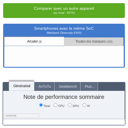
Comparer avec un autre appareil
(au total - 6070)
Smartphones avec le même SoC
(Mediatek Dimensity 6300)
Alcatel
Toutes les marques
(3)
(102)
Généralisé
AnTuTu
Geekbench
Plus...
Note de performance sommaire
Total
CPU
GPU
IA