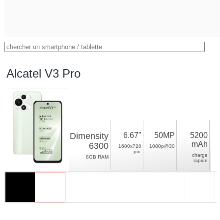
Alcatel V3 Pro
Dimensity
6.67"
50MP
5200
mAh
6300
1600x720
1080p@30
pix.
charge
8GB RAM
rapide