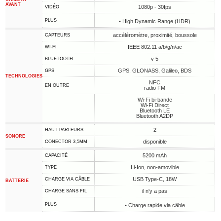
AVANT
1080p - 30fps
VIDÉO
PLUS
• High Dynamic Range (HDR)
accéléromètre, proximité, boussole
CAPTEURS
IEEE 802.11 a/b/g/n/ac
WI-FI
v 5
BLUETOOTH
GPS, GLONASS, Galileo, BDS
GPS
TECHNOLOGIES
NFC
EN OUTRE
radio FM
Wi-Fi bi-bande
Wi-Fi Direct
Bluetooth LE
Bluetooth A2DP
2
HAUT-PARLEURS
SONORE
disponible
CONECTOR 3,5MM
5200 mAh
CAPACITÉ
Li-Ion, non-amovible
TYPE
USB Type-C, 18W
CHARGE VIA CÂBLE
BATTERIE
il n'y a pas
CHARGE SANS FIL
PLUS
• Charge rapide via câble