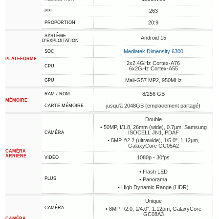
263
PPI
20:9
PROPORTION
SYSTÈME
Android 15
D'EXPLOITATION
Mediatek Dimensity 6300
SOC
PLATEFORME
2x2.4GHz Cortex-A76
CPU
6x2GHz Cortex-A55
Mali-G57 MP2, 950MHz
GPU
8/256 GB
RAM / ROM
MÉMOIRE
jusqu'à 2048GB (emplacement partagé)
CARTE MÉMOIRE
Double
• 50MP, f/1.8, 26mm (wide), 0.7µm, Samsung
ISOCELL JN1, PDAF
CAMÉRA
• 5MP, f/2.2 (ultrawide), 1/5.0", 1.12µm,
GalaxyCore GC05A2
CAMÉRA
ARRIÈRE
1080p - 30fps
VIDÉO
• Flash LED
PLUS
• Panorama
• High Dynamic Range (HDR)
Unique
CAMÉRA
• 8MP, f/2.0, 1/4.0", 1.12µm, GalaxyCore
GC08A3
CAMÉRA