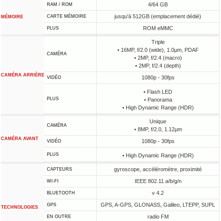
4/64 GB
RAM / ROM
jusqu'à 512GB (emplacement dédié)
CARTE MÉMOIRE
MÉMOIRE
ROM eMMC
PLUS
Triple
• 16MP, f/2.0 (wide), 1.0µm, PDAF
CAMÉRA
• 2MP, f/2.4 (macro)
• 2MP, f/2.4 (depth)
CAMÉRA ARRIÈRE
1080p - 30fps
VIDÉO
• Flash LED
PLUS
• Panorama
• High Dynamic Range (HDR)
Unique
CAMÉRA
• 8MP, f/2.0, 1.12µm
CAMÉRA AVANT
1080p - 30fps
VIDÉO
PLUS
• High Dynamic Range (HDR)
gyroscope, accéléromètre, proximité
CAPTEURS
IEEE 802.11 a/b/g/n
WI-FI
v 4.2
BLUETOOTH
GPS, A-GPS, GLONASS, Galileo, LTEPP, SUPL
GPS
TECHNOLOGIES
radio FM
EN OUTRE