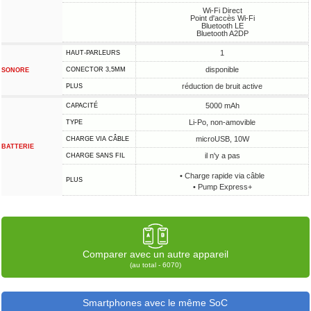
Wi-Fi Direct
Point d'accès Wi-Fi
Bluetooth LE
Bluetooth A2DP
1
HAUT-PARLEURS
disponible
CONECTOR 3,5MM
SONORE
réduction de bruit active
PLUS
5000 mAh
CAPACITÉ
Li-Po, non-amovible
TYPE
microUSB, 10W
CHARGE VIA CÂBLE
BATTERIE
il n'y a pas
CHARGE SANS FIL
• Charge rapide via câble
PLUS
• Pump Express+
Comparer avec un autre appareil
(au total - 6070)
Smartphones avec le même SoC