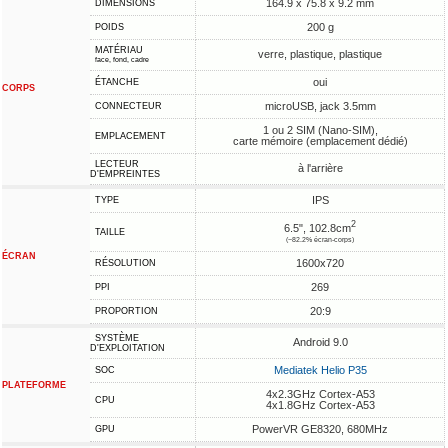
164.9 x 75.8 x 9.2 mm
DIMENSIONS
200 g
POIDS
MATÉRIAU
verre, plastique, plastique
face, fond, cadre
oui
ÉTANCHE
CORPS
microUSB, jack 3.5mm
CONNECTEUR
1 ou 2 SIM (Nano-SIM),
EMPLACEMENT
carte mémoire (emplacement dédié)
LECTEUR
à l'arrière
D'EMPREINTES
IPS
TYPE
2
6.5", 102.8cm
TAILLE
(~82.2% écran-corps)
ÉCRAN
1600x720
RÉSOLUTION
269
PPI
20:9
PROPORTION
SYSTÈME
Android 9.0
D'EXPLOITATION
Mediatek Helio P35
SOC
PLATEFORME
4x2.3GHz Cortex-A53
CPU
4x1.8GHz Cortex-A53
PowerVR GE8320, 680MHz
GPU