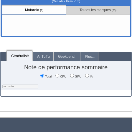
(Mediatek Helio P35)
Motorola
Toutes les marques
(1)
(75)
Généralisé
AnTuTu
Geekbench
Plus...
Note de performance sommaire
Total
CPU
GPU
IA