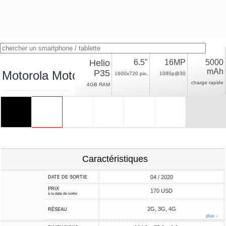
Helio
6.5"
16MP
5000
mAh
P35
Motorola Moto G8 Power Lite
1600x720 pix.
1080p@30
charge rapide
4GB RAM
Caractéristiques
04 / 2020
DATE DE SORTIE
PRIX
170 USD
à la date de sortie
2G, 3G, 4G
RÉSEAU
plus ↓