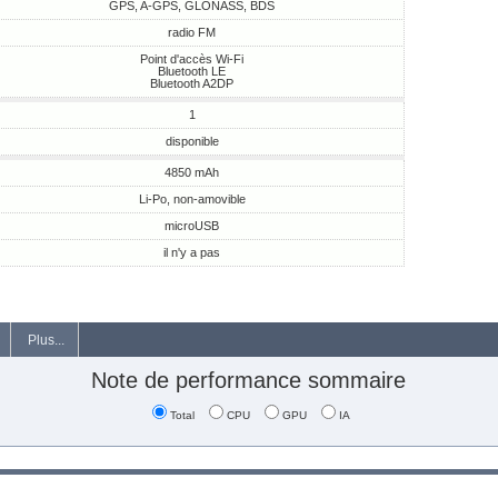
GPS, A-GPS, GLONASS, BDS
radio FM
Point d'accès Wi-Fi
Bluetooth LE
Bluetooth A2DP
1
disponible
4850 mAh
Li-Po, non-amovible
microUSB
il n'y a pas
Plus...
Note de performance sommaire
Total
CPU
GPU
IA