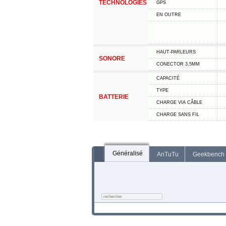
TECHNOLOGIES
GPS
EN OUTRE
HAUT-PARLEURS
SONORE
CONECTOR 3,5MM
CAPACITÉ
TYPE
BATTERIE
CHARGE VIA CÂBLE
CHARGE SANS FIL
Généralisé
AnTuTu
Geekbench