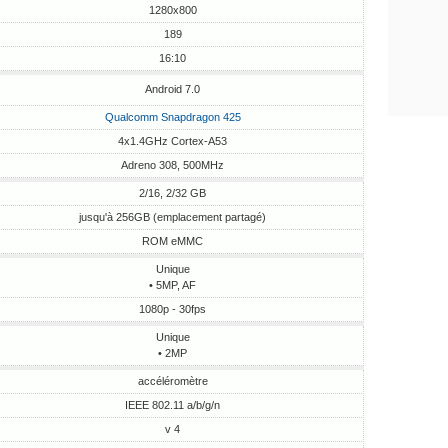
1280x800
189
16:10
Android 7.0
Qualcomm Snapdragon 425
4x1.4GHz Cortex-A53
Adreno 308, 500MHz
2/16, 2/32 GB
jusqu'à 256GB (emplacement partagé)
ROM eMMC
Unique
• 5MP, AF
1080p - 30fps
Unique
• 2MP
accéléromètre
IEEE 802.11 a/b/g/n
v 4