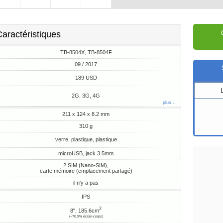
aractéristiques
TB-8504X, TB-8504F
09 / 2017
189 USD
2G, 3G, 4G
plus ↓
211 x 124 x 8.2 mm
310 g
verre, plastique, plastique
microUSB, jack 3.5mm
2 SIM (Nano-SIM),
carte mémoire (emplacement partagé)
il n'y a pas
IPS
2
8", 185.6cm
(~70.9% écran-corps)