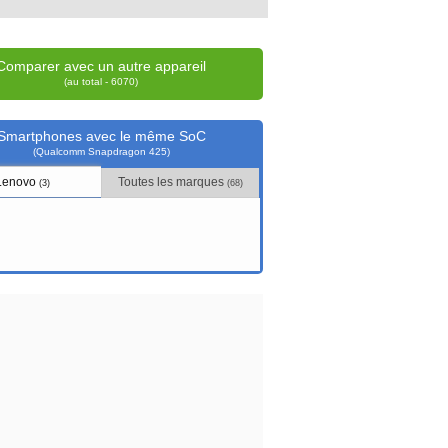
Comparer avec un autre appareil
(au total - 6070)
Smartphones avec le même SoC
(Qualcomm Snapdragon 425)
Lenovo
Toutes les marques
(3)
(68)