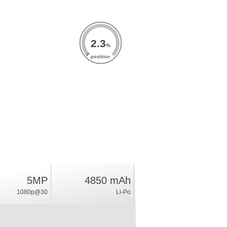
2.3
%
position
5MP
4850 mAh
1080p@30
Li-Po