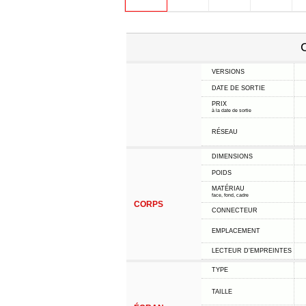
C
VERSIONS
DATE DE SORTIE
PRIX
à la date de sortie
RÉSEAU
DIMENSIONS
POIDS
MATÉRIAU
face, fond, cadre
CORPS
CONNECTEUR
EMPLACEMENT
LECTEUR D'EMPREINTES
TYPE
TAILLE