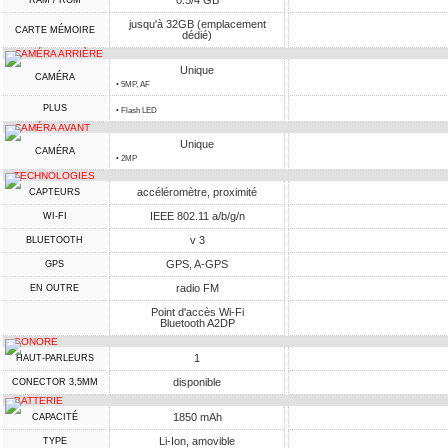
0.5/4 GB
RAM / ROM
jusqu'à 32GB (emplacement
CARTE MÉMOIRE
dédié)
CAMÉRA ARRIÈRE
Unique
CAMÉRA
• 5MP, AF
PLUS
• Flash LED
CAMÉRA AVANT
Unique
CAMÉRA
• 2MP
TECHNOLOGIES
accéléromètre, proximité
CAPTEURS
IEEE 802.11 a/b/g/n
WI-FI
v 3
BLUETOOTH
GPS, A-GPS
GPS
radio FM
EN OUTRE
Point d'accès Wi-Fi
Bluetooth A2DP
SONORE
1
HAUT-PARLEURS
disponible
CONECTOR 3,5MM
BATTERIE
1850 mAh
CAPACITÉ
Li-Ion, amovible
TYPE