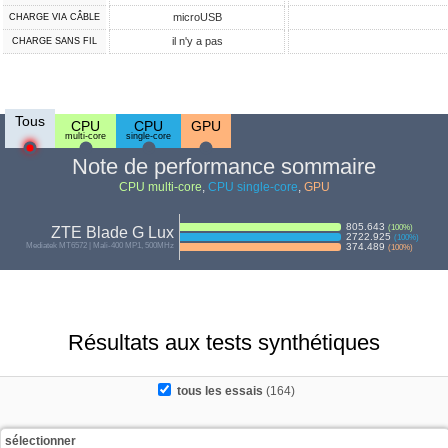
microUSB
CHARGE VIA CÂBLE
il n'y a pas
CHARGE SANS FIL
Tous
CPU
CPU
GPU
multi-core
single-core
Note de performance sommaire
CPU multi-core
,
CPU single-core
,
GPU
805.643
(
100
%)
ZTE Blade G Lux
2722.925
(
100
%)
Mediatek MT6572 | Mali-400 MP1, 500MHz
374.489
(
100
%)
Résultats aux tests synthétiques
tous les essais
(164)
sélectionner