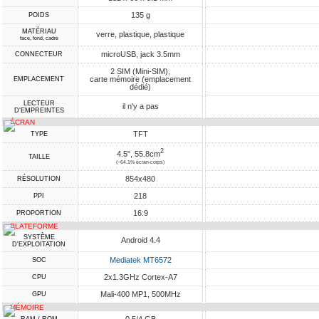
135 g
POIDS
MATÉRIAU
verre, plastique, plastique
face, fond, cadre
microUSB, jack 3.5mm
CONNECTEUR
2 SIM (Mini-SIM),
carte mémoire (emplacement
EMPLACEMENT
dédié)
LECTEUR
il n'y a pas
D'EMPREINTES
ÉCRAN
TFT
TYPE
2
4.5", 55.8cm
TAILLE
(~64.1% écran-corps)
854x480
RÉSOLUTION
218
PPI
16:9
PROPORTION
PLATEFORME
SYSTÈME
Android 4.4
D'EXPLOITATION
Mediatek MT6572
SOC
2x1.3GHz Cortex-A7
CPU
Mali-400 MP1, 500MHz
GPU
MÉMOIRE