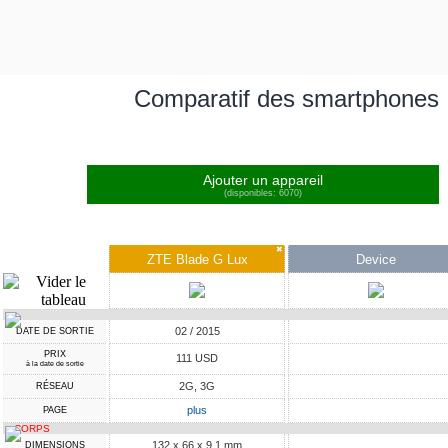
Comparatif des smartphones
Ajouter un appareil
(disponibles: 6070)
✖
ZTE Blade G Lux
Device
02 / 2015
DATE DE SORTIE
PRIX
111 USD
à la date de sortie
2G, 3G
RÉSEAU
plus
PAGE
CORPS
132 x 66 x 9.1 mm
DIMENSIONS