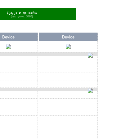
Додати девайс
(доступно: 6070)
Device
Device