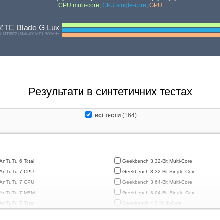
CPU multi-core
,
CPU single-core
,
GPU
ZTE Blade G Lux
ek MT6572 | Mali-400 MP1, 500MHz
Результати в синтетичних тестах
всі тести
(164)
AnTuTu 6 Total
Geekbench 3 32-Bit Multi-Core
AnTuTu 7 CPU
Geekbench 3 32-Bit Single-Core
AnTuTu 7 GPU
Geekbench 3 64-Bit Multi-Core
AnTuTu 7 MEM
Geekbench 3 64-Bit Single-Core
AnTuTu 7 Total
Geekbench 4.0 Multi-Core
AnTuTu 7 UX
Geekbench 4.0 Single-Core