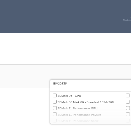
Mediat
вибрати
3DMark 06 - CPU
3DMark 06 Mark 06 - Standard 1024x768
3DMark 11 Performance GPU
3DMark 11 Performance Physics
3DMark 11 Performance Score
3DMark Cloud Gate Graphics