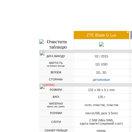
✖
ZTE Blade G Lux
02 / 2015
ДАТА ВИХОДУ
ВАРТІСТЬ
111 USD
на момент виходу
2G, 3G
ЗВ'ЯЗОК
детальніше
СТОРІНКА
КОРПУС
132 x 66 x 9.1 mm
РОЗМІРИ
135 г
ВАГА
МАТЕРІАЛ
скло, пластик, пластик
фронт, низ, рамка
microUSB, jack 3.5mm
РОЗ'ЄМИ
2 SIM (Mini-SIM),
СЛОТИ
карта пам'яті (окремий слот)
немає
СКАНЕР ПАЛЬЦЯ