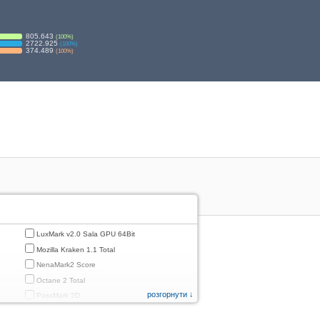
805.643
(
100
%)
2722.925
(
100
%)
374.489
(
100
%)
LuxMark v2.0 Sala GPU 64Bit
Mozilla Kraken 1.1 Total
NenaMark2 Score
Octane 2 Total
розгорнути ↓
PassMark 2D
PassMark 3D