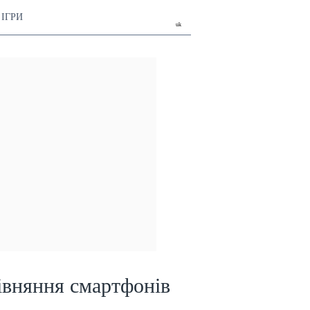
ІГРИ
uk
івняння смартфонів