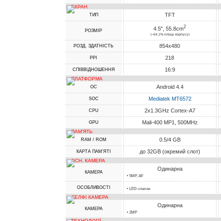
ЕКРАН
TFT
ТИП
2
4.5", 55.8cm
РОЗМІР
(~64.1% площі корпусу)
854x480
РОЗД. ЗДАТНІСТЬ
218
PPI
16:9
СПІВВІДНОШЕННЯ
ПЛАТФОРМА
Android 4.4
ОС
Mediatek MT6572
SOC
2x1.3GHz Cortex-A7
CPU
Mali-400 MP1, 500MHz
GPU
ПАМ'ЯТЬ
0.5/4 GB
RAM / ROM
до 32GB (окремий слот)
КАРТА ПАМ'ЯТІ
ОСН. КАМЕРА
Одинарна
КАМЕРА
• 5MP, AF
ОСОБЛИВОСТІ
• LED-спалах
СЕЛФІ КАМЕРА
Одинарна
КАМЕРА
• 2MP
ТЕХНОЛОГІЇ