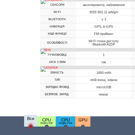
акселерометр, наближення
СЕНСОРИ
IEEE 802.11 a/b/g/n
WI-FI
v 3
BLUETOOTH
GPS, A-GPS
НАВІГАЦІЯ
FM-приймач
ІНШІ ФУНКЦІЇ
Wi-Fi точка доступу
ОСОБЛИВОСТІ
Bluetooth A2DP
ЗВУК
1
ГУЧНОМОВЦІ
так
JACK 3.5MM
БАТАРЕЯ
1850 mAh
ЕМНІСТЬ
літій-іонна, знімна
ТИП
microUSB
ЗАРЯДКА ПРОВІД
немає
БЕЗПРОВ. ЗАРЯД.
Все
CPU
CPU
GPU
multi-core
single-core