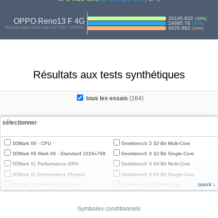
20145.632
(
100
%)
OPPO Reno13 F 4G
24885.78
(
100
%)
Mediatek Helio G100 | Mali-G57 MP2, 1070MHz
8926.882
(
100
%)
Résultats aux tests synthétiques
tous les essais
(164)
sélectionner
3DMark 06 - CPU
Geekbench 3 32-Bit Multi-Core
3DMark 06 Mark 06 - Standard 1024x768
Geekbench 3 32-Bit Single-Core
3DMark 11 Performance GPU
Geekbench 3 64-Bit Multi-Core
3DMark 11 Performance Physics
Geekbench 3 64-Bit Single-Core
ouvrir ↓
3DMark 11 Performance Score
Geekbench 4.0 Multi-Core
3DMark Cloud Gate Graphics
Geekbench 4.0 Single-Core
3DMark Cloud Gate Physics
Geekbench 4.4 Multi-Core
Symboles conditionnels
3DMark Cloud Gate Score
Geekbench 4.4 Single-Core