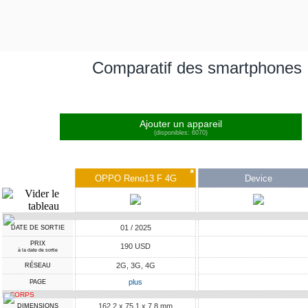
Comparatif des smartphones
Ajouter un appareil
(disponibles: 6070)
✖
OPPO Reno13 F 4G
Device
01 / 2025
DATE DE SORTIE
PRIX
190 USD
à la date de sortie
2G, 3G, 4G
RÉSEAU
plus
PAGE
CORPS
162.2 x 75.1 x 7.8 mm
DIMENSIONS