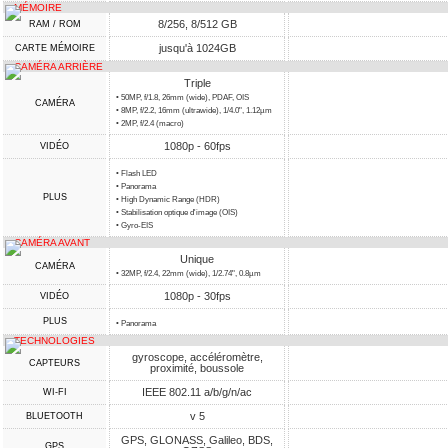
MÉMOIRE
8/256, 8/512 GB
RAM / ROM
jusqu'à 1024GB
CARTE MÉMOIRE
CAMÉRA ARRIÈRE
Triple
• 50MP, f/1.8, 26mm (wide), PDAF, OIS
CAMÉRA
• 8MP, f/2.2, 16mm (ultrawide), 1/4.0", 1.12µm
• 2MP, f/2.4 (macro)
1080p - 60fps
VIDÉO
• Flash LED
• Panorama
PLUS
• High Dynamic Range (HDR)
• Stabilisation optique d'image (OIS)
• Gyro-EIS
CAMÉRA AVANT
Unique
CAMÉRA
• 32MP, f/2.4, 22mm (wide), 1/2.74", 0.8µm
1080p - 30fps
VIDÉO
PLUS
• Panorama
TECHNOLOGIES
gyroscope, accéléromètre,
CAPTEURS
proximité, boussole
IEEE 802.11 a/b/g/n/ac
WI-FI
v 5
BLUETOOTH
GPS, GLONASS, Galileo, BDS,
GPS