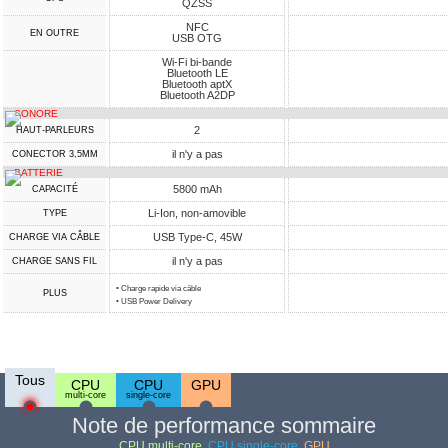
QZSS
NFC
EN OUTRE
USB OTG
Wi-Fi bi-bande
Bluetooth LE
Bluetooth aptX
Bluetooth A2DP
SONORE
2
HAUT-PARLEURS
il n'y a pas
CONECTOR 3,5MM
BATTERIE
5800 mAh
CAPACITÉ
Li-Ion, non-amovible
TYPE
USB Type-C, 45W
CHARGE VIA CÂBLE
il n'y a pas
CHARGE SANS FIL
• Charge rapide via câble
PLUS
• USB Power Delivery
Tous
CPU
CPU
GPU
multi-core
single-core
Note de performance sommaire
CPU multi-core
,
CPU single-core
,
GPU