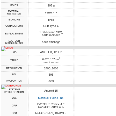
192 g
POIDS
MATÉRIAU
verre, -, -
face, fond, cadre
IP68
ÉTANCHE
USB Type-C
CONNECTEUR
1 SIM (Nano-SIM),
EMPLACEMENT
carte mémoire
LECTEUR
sous affichage
D'EMPREINTES
ÉCRAN
AMOLED, 120Hz
TYPE
2
6.67", 107cm
TAILLE
(~88% écran-corps)
2400x1080
RÉSOLUTION
395
PPI
20:9
PROPORTION
PLATEFORME
SYSTÈME
Android 15
D'EXPLOITATION
Mediatek Helio G100
SOC
2x2.2GHz Cortex-A76
CPU
6x2GHz Cortex-A55
Mali-G57 MP2, 1070MHz
GPU