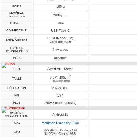
185 g
POIDS
MATÉRIAU
verre, -, -
face, fond, cadre
IP69
ÉTANCHE
USB Type-C
CONNECTEUR
2 SIM (Nano-SIM),
EMPLACEMENT
carte mémoire
LECTEUR
il n'y a pas
D'EMPREINTES
antichoc
PLUS
ÉCRAN
AMOLED, 120Hz
TYPE
2
6.57", 105cm
TAILLE
(~88% écran-corps)
2372x1080
RÉSOLUTION
397
PPI
240Hz touch-sensing
PLUS
PLATEFORME
SYSTÈME
Android 15
D'EXPLOITATION
Mediatek Dimensity 6300
SOC
2x2.4GHz Cortex-A76
CPU
6x2GHz Cortex-A55