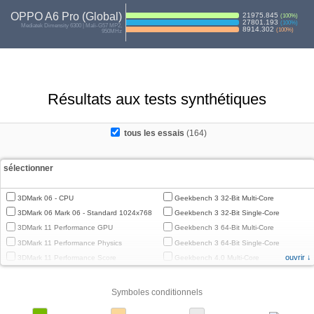
OPPO A6 Pro (Global)
21975.845
(
100
%)
27801.193
(
100
%)
Mediatek Dimensity 6300 | Mali-G57 MP2,
8914.302
(
100
%)
950MHz
Résultats aux tests synthétiques
tous les essais
(164)
sélectionner
3DMark 06 - CPU
Geekbench 3 32-Bit Multi-Core
3DMark 06 Mark 06 - Standard 1024x768
Geekbench 3 32-Bit Single-Core
3DMark 11 Performance GPU
Geekbench 3 64-Bit Multi-Core
3DMark 11 Performance Physics
Geekbench 3 64-Bit Single-Core
ouvrir ↓
3DMark 11 Performance Score
Geekbench 4.0 Multi-Core
3DMark Cloud Gate Graphics
Geekbench 4.0 Single-Core
3DMark Cloud Gate Physics
Geekbench 4.4 Multi-Core
Symboles conditionnels
3DMark Cloud Gate Score
Geekbench 4.4 Single-Core