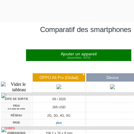
Comparatif des smartphones
Ajouter un appareil
(disponibles: 6070)
✖
OPPO A6 Pro (Global)
Device
09 / 2025
DATE DE SORTIE
PRIX
265 USD
à la date de sortie
2G, 3G, 4G, 5G
RÉSEAU
plus
PAGE
CORPS
158.2 x 75 x 8 mm
DIMENSIONS