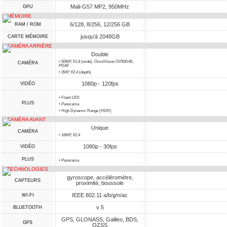
Mali-G57 MP2, 950MHz
GPU
MÉMOIRE
6/128, 8/256, 12/256 GB
RAM / ROM
jusqu'à 2048GB
CARTE MÉMOIRE
CAMÉRA ARRIÈRE
Double
• 50MP, f/1.8 (wide), OmniVision OV50D40,
CAMÉRA
PDAF
• 2MP, f/2.4 (depth)
1080p - 120fps
VIDÉO
• Flash LED
PLUS
• Panorama
• High Dynamic Range (HDR)
CAMÉRA AVANT
Unique
CAMÉRA
• 16MP, f/2.4
1080p - 30fps
VIDÉO
PLUS
• Panorama
TECHNOLOGIES
gyroscope, accéléromètre,
CAPTEURS
proximité, boussole
IEEE 802.11 a/b/g/n/ac
WI-FI
v 5
BLUETOOTH
GPS, GLONASS, Galileo, BDS,
GPS
QZSS