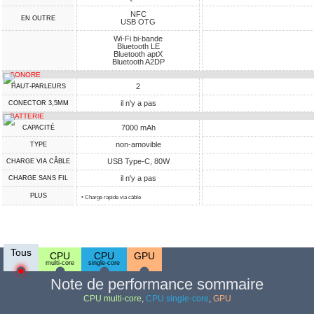
NFC
EN OUTRE
USB OTG
Wi-Fi bi-bande
Bluetooth LE
Bluetooth aptX
Bluetooth A2DP
SONORE
2
HAUT-PARLEURS
il n'y a pas
CONECTOR 3,5MM
BATTERIE
7000 mAh
CAPACITÉ
non-amovible
TYPE
USB Type-C, 80W
CHARGE VIA CÂBLE
il n'y a pas
CHARGE SANS FIL
PLUS
• Charge rapide via câble
Tous
CPU
CPU
GPU
multi-core
single-core
Note de performance sommaire
CPU multi-core
,
CPU single-core
,
GPU