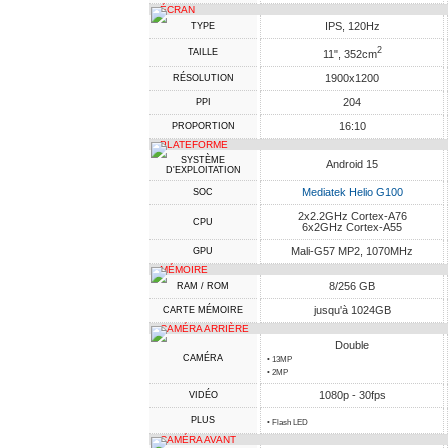
ÉCRAN
IPS, 120Hz
TYPE
2
TAILLE
11", 352cm
1900x1200
RÉSOLUTION
204
PPI
16:10
PROPORTION
PLATEFORME
SYSTÈME
Android 15
D'EXPLOITATION
Mediatek Helio G100
SOC
2x2.2GHz Cortex-A76
CPU
6x2GHz Cortex-A55
Mali-G57 MP2, 1070MHz
GPU
MÉMOIRE
8/256 GB
RAM / ROM
jusqu'à 1024GB
CARTE MÉMOIRE
CAMÉRA ARRIÈRE
Double
CAMÉRA
• 13MP
• 2MP
1080p - 30fps
VIDÉO
PLUS
• Flash LED
CAMÉRA AVANT