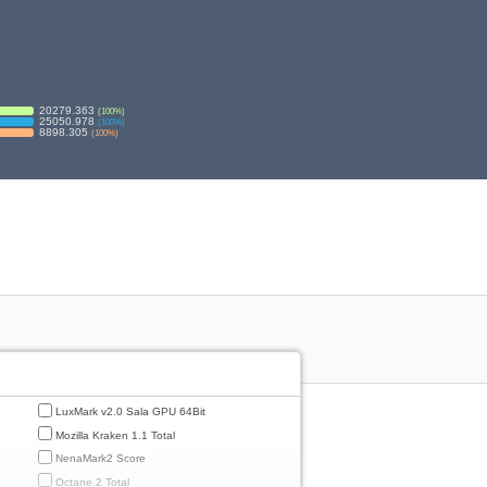
20279.363
(
100
%)
25050.978
(
100
%)
8898.305
(
100
%)
LuxMark v2.0 Sala GPU 64Bit
Mozilla Kraken 1.1 Total
NenaMark2 Score
Octane 2 Total