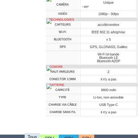
Unique
CAMÉRA
• 8MP
1080p - 30fps
VIDÉO
TECHNOLOGIES
accéléromètre
CAPTEURS
IEEE 802.11 a/b/g/n/ac
WI-FI
v 5
BLUETOOTH
GPS, GLONASS, Galileo
GPS
Wi-Fi bi-bande
Bluetooth LE
Bluetooth A2DP
SONORE
2
HAUT-PARLEURS
il n'y a pas
CONECTOR 3,5MM
BATTERIE
8800 mAh
CAPACITÉ
Li-Ion, non-amovible
TYPE
USB Type-C
CHARGE VIA CÂBLE
il n'y a pas
CHARGE SANS FIL
Tous