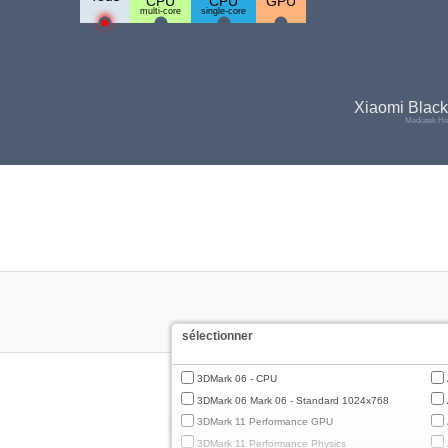
CPU
CPU
GPU
multi-core
single-core
Xiaomi Black
Mediatek He
sélectionner
3DMark 06 - CPU
3DMark 06 Mark 06 - Standard 1024x768
3DMark 11 Performance GPU
3DMark 11 Performance Physics