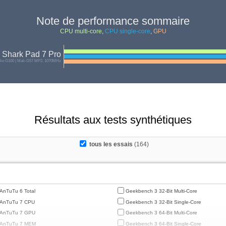
Note de performance sommaire
CPU multi-core
,
CPU single-core
,
GPU
 Shark Pad 7 Pro
lio G100 | Mali-G57 MP2, 1070MHz
Résultats aux tests synthétiques
tous les essais
(164)
AnTuTu 6 Total
Geekbench 3 32-Bit Multi-Core
AnTuTu 7 CPU
Geekbench 3 32-Bit Single-Core
AnTuTu 7 GPU
Geekbench 3 64-Bit Multi-Core
AnTuTu 7 MEM
Geekbench 3 64-Bit Single-Core