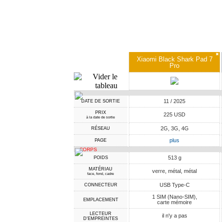
✖
Xiaomi Black Shark Pad 7
Pro
11 / 2025
DATE DE SORTIE
PRIX
225 USD
à la date de sortie
2G, 3G, 4G
RÉSEAU
plus
PAGE
CORPS
513 g
POIDS
MATÉRIAU
verre, métal, métal
face, fond, cadre
USB Type-C
CONNECTEUR
1 SIM (Nano-SIM),
EMPLACEMENT
carte mémoire
LECTEUR
il n'y a pas
D'EMPREINTES