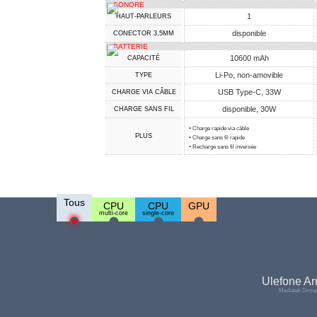
SONORE
1
HAUT-PARLEURS
disponible
CONECTOR 3,5MM
BATTERIE
10600 mAh
CAPACITÉ
Li-Po, non-amovible
TYPE
USB Type-C, 33W
CHARGE VIA CÂBLE
disponible, 30W
CHARGE SANS FIL
• Charge rapide via câble
PLUS
• Charge sans fil rapide
• Recharge sans fil inversée
Tous
CPU
CPU
GPU
multi-core
single-core
Ulefone Ar
Mediatek Dimen