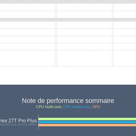
Note de performance sommaire
CPU multi-core
,
CPU single-core
,
GPU
mor 27T Pro Plus
sity 6300 | Mali-G57 MP2, 950MHz