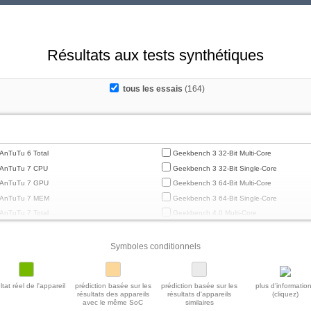
Résultats aux tests synthétiques
tous les essais
(164)
AnTuTu 6 Total
Geekbench 3 32-Bit Multi-Core
AnTuTu 7 CPU
Geekbench 3 32-Bit Single-Core
AnTuTu 7 GPU
Geekbench 3 64-Bit Multi-Core
AnTuTu 7 MEM
Geekbench 3 64-Bit Single-Core
AnTuTu 7 Total
Geekbench 4.0 Multi-Core
AnTuTu 7 UX
Geekbench 4.0 Single-Core
AnTuTu 8 CPU
Geekbench 4.4 Multi-Core
Symboles conditionnels
AnTuTu 8 GPU
Geekbench 4.4 Single-Core
AnTuTu 8 MEM
Geekbench 5 64-Bit Multi-Core
ltat réel de l'appareil
prédiction basée sur les
prédiction basée sur les
plus d'informatio
AnTuTu 8 Total
Geekbench 5 64-Bit Single-Core
résultats des appareils
résultats d'appareils
(cliquez)
avec le même SoC
similaires
AnTuTu 8 UX
Geekbench 5.1 / 5.2 64 Bit Multi-Core