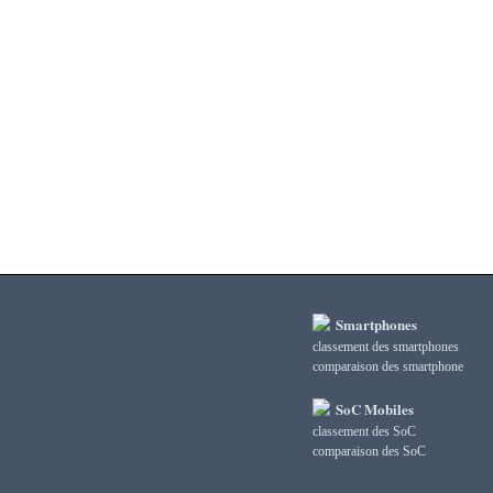
3DMark Ice Storm Extreme Graphics
3DMark Ice Storm Extreme Physics
3DMark Ice Storm Graphics
3DMark Ice Storm Physics
3DMark Ice Storm Unlimited Graphics
3DMark Ice Storm Unlimited Physics
3DMark Sling Shot Extreme Unlimited
3DMark Sling Shot Extreme Unlimited Graphics
3DMark Sling Shot Extreme Unlimited Physics
3DMark Sling Shot Unlimited
3DMark Sling Shot Unlimited Graphics
3DMark Sling Shot Unlimited Physics
3DMark Wild Life
3DMark Wild Life Extreme Unlimited
Smartphones
3DMark Wild Life Unlimited
classement des smartphones
сomparaison des smartphone
AI Score
AiTuTu 1.4
SoC Mobiles
AndEBench Java
classement des SoC
AndEBench Native
сomparaison des SoC
AnTuTu 10 CPU
AnTuTu 10 GPU