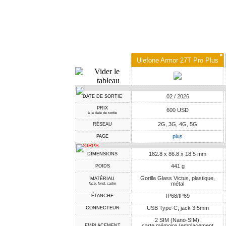
✖
Ulefone Armor 27T Pro Plus
02 / 2026
DATE DE SORTIE
PRIX
600 USD
à la date de sortie
2G, 3G, 4G, 5G
RÉSEAU
plus
PAGE
CORPS
182.8 x 86.8 x 18.5 mm
DIMENSIONS
441 g
POIDS
Gorilla Glass Victus, plastique,
MATÉRIAU
métal
face, fond, cadre
IP68/IP69
ÉTANCHE
USB Type-C, jack 3.5mm
CONNECTEUR
2 SIM (Nano-SIM),
carte mémoire (emplacement
EMPLACEMENT