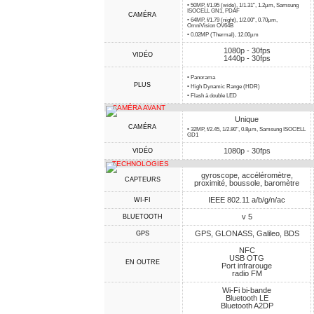
• 50MP, f/1.95 (wide), 1/1.31", 1.2µm, Samsung
ISOCELL GN1, PDAF
CAMÉRA
• 64MP, f/1.79 (night), 1/2.00", 0.70µm,
OmniVision OV64B
• 0.02MP (Thermal), 12.00µm
1080p - 30fps
VIDÉO
1440p - 30fps
• Panorama
PLUS
• High Dynamic Range (HDR)
• Flash à double LED
CAMÉRA AVANT
Unique
CAMÉRA
• 32MP, f/2.45, 1/2.80", 0.8µm, Samsung ISOCELL
GD1
1080p - 30fps
VIDÉO
TECHNOLOGIES
gyroscope, accéléromètre,
CAPTEURS
proximité, boussole, baromètre
IEEE 802.11 a/b/g/n/ac
WI-FI
v 5
BLUETOOTH
GPS, GLONASS, Galileo, BDS
GPS
NFC
USB OTG
EN OUTRE
Port infrarouge
radio FM
Wi-Fi bi-bande
Bluetooth LE
Bluetooth A2DP