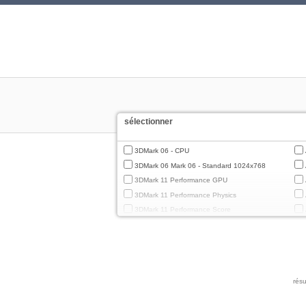
sélectionner
3DMark 06 - CPU
3DMark 06 Mark 06 - Standard 1024x768
3DMark 11 Performance GPU
3DMark 11 Performance Physics
3DMark 11 Performance Score
3DMark Cloud Gate Graphics
3DMark Cloud Gate Physics
3DMark Cloud Gate Score
3DMark Fire Strike Standard Graphics
résu
3DMark Fire Strike Standard Physics
3DMark Fire Strike Standard Score