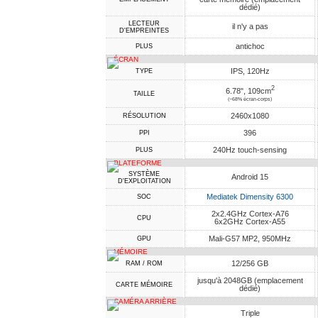
dédié)
LECTEUR
il n'y a pas
D'EMPREINTES
antichoc
PLUS
ÉCRAN
IPS, 120Hz
TYPE
2
6.78", 109cm
TAILLE
(~68% écran-corps)
2460x1080
RÉSOLUTION
396
PPI
240Hz touch-sensing
PLUS
PLATEFORME
SYSTÈME
Android 15
D'EXPLOITATION
Mediatek Dimensity 6300
SOC
2x2.4GHz Cortex-A76
CPU
6x2GHz Cortex-A55
Mali-G57 MP2, 950MHz
GPU
MÉMOIRE
12/256 GB
RAM / ROM
jusqu'à 2048GB (emplacement
CARTE MÉMOIRE
dédié)
CAMÉRA ARRIÈRE
Triple