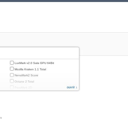
LuxMark v2.0 Sala GPU 64Bit
Mozilla Kraken 1.1 Total
NenaMark2 Score
Octane 2 Total
ouvrir ↓
PassMark 2D
PassMark 3D
PassMark Mobile 1
PassMark v.3 2D
PassMark v.3 3D
ns
PassMark v.3 CPU
PassMark v.3 Disk