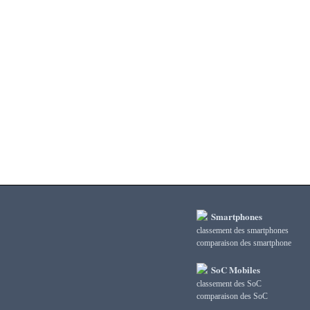
3DMark Fire Strike Standard Score
3DMark Ice Storm Extreme Graphics
3DMark Ice Storm Extreme Physics
3DMark Ice Storm Graphics
3DMark Ice Storm Physics
3DMark Ice Storm Unlimited Graphics
3DMark Ice Storm Unlimited Physics
3DMark Sling Shot Extreme Unlimited
3DMark Sling Shot Extreme Unlimited Graphics
3DMark Sling Shot Extreme Unlimited Physics
3DMark Sling Shot Unlimited
3DMark Sling Shot Unlimited Graphics
3DMark Sling Shot Unlimited Physics
3DMark Wild Life
3DMark Wild Life Extreme Unlimited
Smartphones
3DMark Wild Life Unlimited
classement des smartphones
сomparaison des smartphone
AI Score
AiTuTu 1.4
SoC Mobiles
AndEBench Java
classement des SoC
AndEBench Native
сomparaison des SoC
AnTuTu 10 CPU