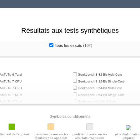
Résultats aux tests synthétiques
tous les essais
(164)
AnTuTu 6 Total
Geekbench 3 32-Bit Multi-Core
AnTuTu 7 CPU
Geekbench 3 32-Bit Single-Core
AnTuTu 7 GPU
Geekbench 3 64-Bit Multi-Core
AnTuTu 7 MEM
Geekbench 3 64-Bit Single-Core
AnTuTu 7 Total
Geekbench 4.0 Multi-Core
AnTuTu 7 UX
Geekbench 4.0 Single-Core
AnTuTu 8 CPU
Geekbench 4.4 Multi-Core
Symboles conditionnels
AnTuTu 8 GPU
Geekbench 4.4 Single-Core
AnTuTu 8 MEM
Geekbench 5 64-Bit Multi-Core
ltat réel de l'appareil
prédiction basée sur les
prédiction basée sur les
plus d'informatio
AnTuTu 8 Total
Geekbench 5 64-Bit Single-Core
résultats des appareils
résultats d'appareils
(cliquez)