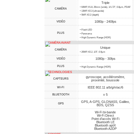
Triple
• 64MP, f/1.8, 26mm (wide), 1/1.72", 0.8µm, PDAF
CAMÉRA
• 13MP, f/2.3 (ultrawide)
• 5MP, f/2.2 (depth)
1080p - 240fps
VIDÉO
• Flash LED
PLUS
• Panorama
• High Dynamic Range (HDR)
CAMÉRA AVANT
Unique
CAMÉRA
• 20MP, f/2.2, 1/3", 0.9µm
1080p - 30fps
VIDÉO
PLUS
• High Dynamic Range (HDR)
TECHNOLOGIES
gyroscope, accéléromètre,
CAPTEURS
proximité, boussole
IEEE 802.11 a/b/g/n/ac/6
WI-FI
v 5
BLUETOOTH
GPS, A-GPS, GLONASS, Galileo,
GPS
BDS, QZSS
Wi-Fi bi-bande
Wi-Fi Direct
Point d'accès Wi-Fi
Bluetooth LE
Bluetooth aptX
Bluetooth A2DP