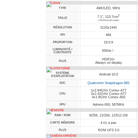
ÉCRAN
AMOLED, 90Hz
TYPE
2
7.1", 123.7cm
TAILLE
(~83.6% écran-corps)
3120x1440
RÉSOLUTION
484
PPI
19.5:9
PROPORTION
LUMINOSITÉ /
500nit / -
CONTRASTE
HDR10+
PLUS
Always on display
PLATEFORME
SYSTÈME
Android 10.0
D'EXPLOITATION
Qualcomm Snapdragon 865
SOC
1x2.84GHz Cortex-A77
3x2.42GHz Cortex-A77
CPU
4x1.8GHz Cortex-A55
Adreno 650, 587MHz
GPU
MÉMOIRE
8/256, 12/256, 12/512 GB
RAM / ROM
il n'y a pas
CARTE MÉMOIRE
ROM UFS 3.0
PLUS
CAMÉRA ARRIÈRE