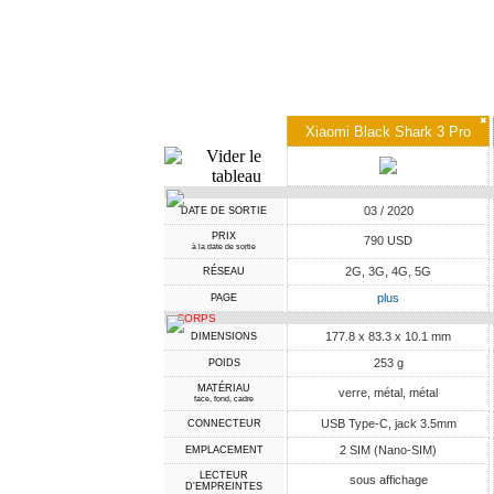
✖
Xiaomi Black Shark 3 Pro
03 / 2020
DATE DE SORTIE
PRIX
790 USD
à la date de sortie
2G, 3G, 4G, 5G
RÉSEAU
plus
PAGE
CORPS
177.8 x 83.3 x 10.1 mm
DIMENSIONS
253 g
POIDS
MATÉRIAU
verre, métal, métal
face, fond, cadre
USB Type-C, jack 3.5mm
CONNECTEUR
2 SIM (Nano-SIM)
EMPLACEMENT
LECTEUR
sous affichage
D'EMPREINTES