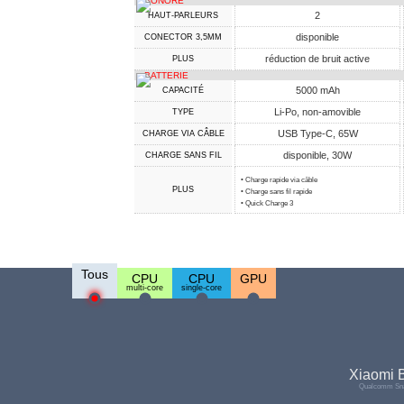
SONORE
2
HAUT-PARLEURS
disponible
CONECTOR 3,5MM
réduction de bruit active
PLUS
BATTERIE
5000 mAh
CAPACITÉ
Li-Po, non-amovible
TYPE
USB Type-C, 65W
CHARGE VIA CÂBLE
disponible, 30W
CHARGE SANS FIL
• Charge rapide via câble
PLUS
• Charge sans fil rapide
• Quick Charge 3
Tous
CPU
CPU
GPU
multi-core
single-core
Xiaomi B
Qualcomm Sna