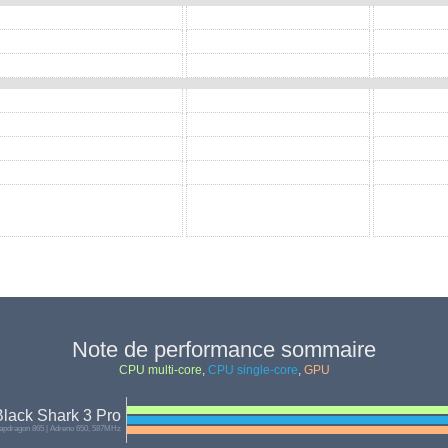
Note de performance sommaire
CPU multi-core
,
CPU single-core
,
GPU
lack Shark 3 Pro
pdragon 865 | Adreno 650, 587MHz