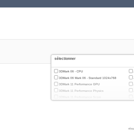
sélectionner
3DMark 06 - CPU
3DMark 06 Mark 06 - Standard 1024x768
3DMark 11 Performance GPU
3DMark 11 Performance Physics
3DMark 11 Performance Score
3DMark Cloud Gate Graphics
3DMark Cloud Gate Physics
3DMark Cloud Gate Score
3DMark Fire Strike Standard Graphics
résu
3DMark Fire Strike Standard Physics