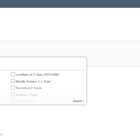
LuxMark v2.0 Sala GPU 64Bit
Mozilla Kraken 1.1 Total
NenaMark2 Score
Octane 2 Total
ouvrir ↓
PassMark 2D
PassMark 3D
PassMark Mobile 1
PassMark v.3 2D
PassMark v.3 3D
ns
PassMark v.3 CPU