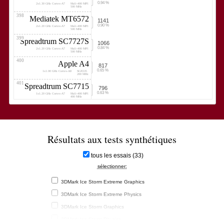
0.94 %
2x1.30 GHz Cortex-A7
Mali-400 MP1
500 MHz
398
Mediatek MT6572
1141
0.90 %
2x1.20 GHz Cortex-A7
Mali-400 MP1
500 MHz
399
Spreadtrum SC7727S
1066
0.84 %
2x1.20 GHz Cortex-A7
Mali-400 MP1
500 MHz
400
Apple A4
817
0.65 %
1x1.00 GHz Cortex-A8
SGX535
200 MHz
401
Spreadtrum SC7715
796
0.63 %
1x1.20 GHz Cortex-A7
Mali-400 MP1
400 MHz
Résultats aux tests synthétiques
tous les essais (33)
sélectionner:
3DMark Ice Storm Extreme Graphics
3DMark Ice Storm Extreme Physics
3DMark Ice Storm Graphics
3DMark Ice Storm Physics