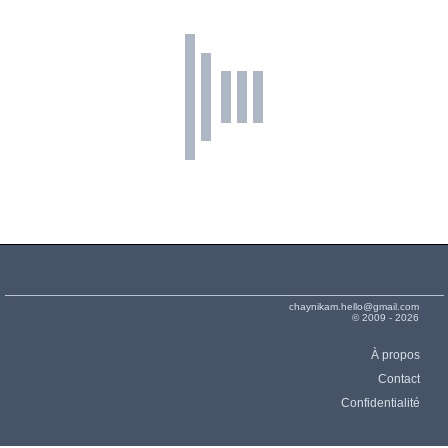
3DMark Ice Storm Unlimited Graphics
3DMark Ice Storm Unlimited Physics
AndEBench Java
AndEBench Native
AnTuTu 4 Total
AnTuTu 5 Total
AnTuTu 6 Total
Basemark ES 2.0
Geekbench 2 32-Bit Floating Point
Geekbench 2 32-Bit Integer
Geekbench 2 32-Bit Memory
Geekbench 2 32-Bit Stream
chaynikam.hello@gmail.com
Geekbench 2 32-Bit Total Score
© 2009 - 2026
Geekbench 3 32-Bit Multi-Core
À propos
Geekbench 3 32-Bit Single-Core
Contact
GFXBench 2.7 T-Rex HD Offscreen
Confidentialité
GFXBench 2.7 T-Rex HD Onscreen
Linpack Multi Thread