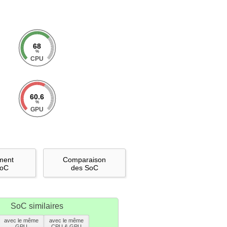
68
%
CPU
60.6
%
GPU
ment
Comparaison
SoC
des SoC
SoC similaires
avec le même
avec le même
GPU
CPU & GPU