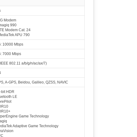
 GHz C1- Pro
apdragon 8 Elite
G
32 GHz Oryon
Adreno 830
53 GHz Oryon
1100 MHz
5G Modem
Imagiq 990
Apple A19 Pro
LTE Modem Cat. 24
Hz Everest
A19 Pro GPU
Hz Sawtooth
1620 MHz
MediaTek APU 790
mensity 9400 Plus
: 10000 Mbps
Mali-G925 Immortalis MP12
1612 MHz
: 7000 Mbps
Pro (5 Core GPU)
(IEEE 802.11 a/b/g/n/ac/ax/7)
 GHz Everest
A19 GPU
0 GHz Sawtooth
1620 MHz
4
pdragon 8 Gen 5
n Gen 3 Prime
Adreno 829
S, A-GPS, Beidou, Galileo, QZSS, NAVIC
n Gen 3
1200 MHz
k Dimensity 9400
-bit HDR
Mali-G925 Immortalis MP12
uetooth LE
1612 MHz
rePilot
DR10
Xiaomi Xring O1
DR10+
Mali-G925 Immortalis MP16
perEngine Game Technology
1392 MHz
agiq
diaTek Adaptive Game Technology
 Dimensity 9500s
raVision
Mali-G925 Immortalis MP12
FC