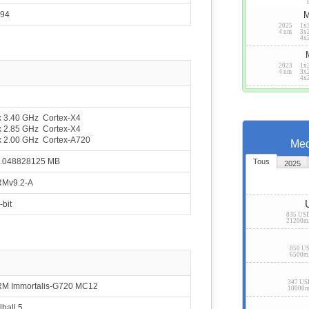
94
M
2025
1x
4 nm
3x
4x
2023
1x
4 nm
3x
4x
x 3.40 GHz Cortex-X4
x 2.85 GHz Cortex-X4
x 2.00 GHz Cortex-A720
Med
.048828125 MB
Tous
2025
Mv9.2-A
-bit
835 US
21200m
850 U
6500m
347 U
M Immortalis-G720 MC12
10000
lhall 5