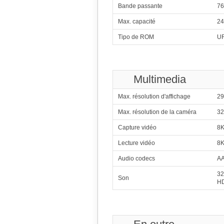
Bande passante
76
Max. capacité
24
Tipo de ROM
UF
Multimedia
Max. résolution d'affichage
29
Max. résolution de la caméra
32
Capture vidéo
8K
Lecture vidéo
8K
1
Qualcomm Snapdrag
Audio codecs
AA
2x4.61 GHz Oryo
6x3.63 GHz Oryo
32
2
Son
Mediate
HD
1x4.21 GHz C1-Ult
3x3.50 GHz C1-Pr
4x2.70 GHz C1-Pro
3
Sams
1x3.80
3x3.25