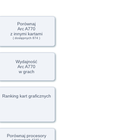
Porównaj
Arc A770
z innymi kartami
( dostępnych 874 )
Wydajność
Arc A770
w grach
Ranking kart graficznych
Porównaj procesory
( dostępnych 4240 )