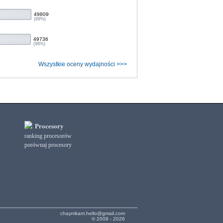
49809
(99%)
49736
(98%)
Wszystkie oceny wydajności >>>
Procesory
ranking procesorów
porównaj procesory
chaynikam.hello@gmail.com
© 2009 - 2026