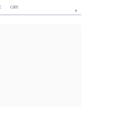
E
GRY
pl