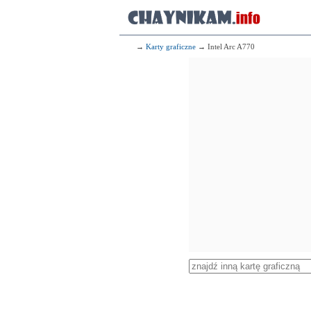
→
Karty graficzne
→ Intel Arc A770