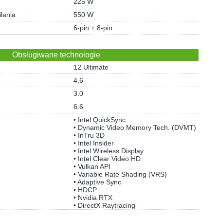
225 W
lania
550 W
6-pin + 8-pin
Obsługiwane technologie
12 Ultimate
4.6
3.0
6.6
• Intel QuickSync
• Dynamic Video Memory Tech. (DVMT)
• InTru 3D
• Intel Insider
• Intel Wireless Display
• Intel Clear Video HD
• Vulkan API
• Variable Rate Shading (VRS)
• Adaptive Sync
• HDCP
• Nvidia RTX
• DirectX Raytracing