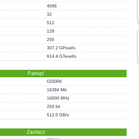
4096
32
512
128
256
307.2 GPixel/s
614.4 GTexel/s
Pamięć
GDDR6
16384 Mb
16000 MHz
256 bit
512.0 GB/s
Zasilacz