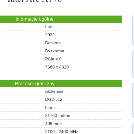
Informacje ogólne
Intel
2022
Desktop
Dyskretna
PCIe 4.0
7680 x 4320
Procesor graficzny
Alchemist
DG2-512
6 nm
21700 million
406 mm²
2100 - 2400 MHz