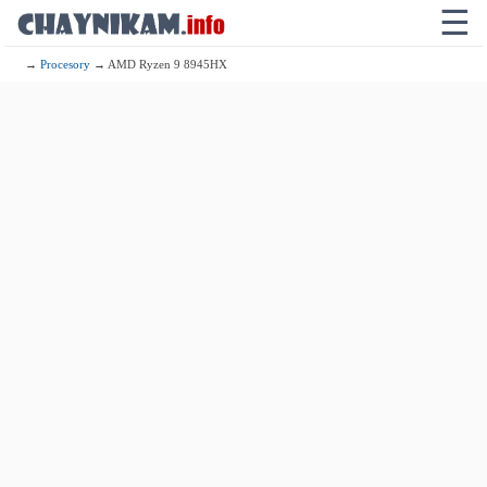
☰
→
Procesory
→ AMD Ryzen 9 8945HX