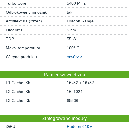
Turbo Core
5400 MHz
Odblokowany mnożnik
tak
Architektura (rdzeń)
Dragon Range
Litografia
5 nm
TDP
55 W
Maks. temperatura
100° C
Witryna produktu
otwórz >
Pamięć wewnętrzna
L1 Cache, Кb
16x32 + 16x32
L2 Cache, Кb
16x1024
L3 Cache, Кb
65536
Zintegrowane moduły
iGPU
Radeon 610M