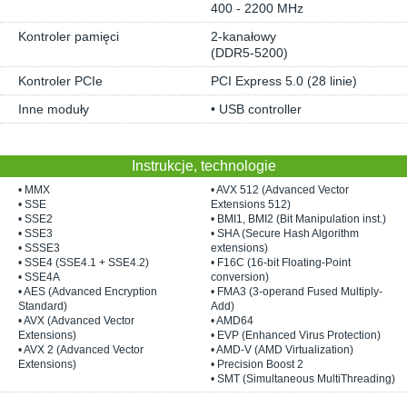
400 - 2200 MHz
Kontroler pamięci
2-kanałowy
(DDR5-5200)
Kontroler PCIe
PCI Express 5.0 (28 linie)
Inne moduły
• USB controller
Instrukcje, technologie
• MMX
• AVX 512 (Advanced Vector
• SSE
Extensions 512)
• SSE2
• BMI1, BMI2 (Bit Manipulation inst.)
• SSE3
• SHA (Secure Hash Algorithm
• SSSE3
extensions)
• SSE4 (SSE4.1 + SSE4.2)
• F16C (16-bit Floating-Point
• SSE4A
conversion)
• AES (Advanced Encryption
• FMA3 (3-operand Fused Multiply-
Standard)
Add)
• AVX (Advanced Vector
• AMD64
Extensions)
• EVP (Enhanced Virus Protection)
• AVX 2 (Advanced Vector
• AMD-V (AMD Virtualization)
Extensions)
• Precision Boost 2
• SMT (Simultaneous MultiThreading)