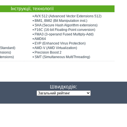
Інструкції, технології
• AVX 512 (Advanced Vector Extensions 512)
• BMI1, BMI2 (Bit Manipulation inst.)
• SHA (Secure Hash Algorithm extensions)
• F16C (16-bit Floating-Point conversion)
• FMA3 (3-operand Fused Multiply-Add)
• AMD64
• EVP (Enhanced Virus Protection)
 Standard)
• AMD-V (AMD Virtualization)
nsions)
• Precision Boost 2
tensions)
• SMT (Simultaneous MultiThreading)
Швидкодія: