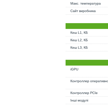
Макс. температура
Сайт виробника
Кеш L1, КБ
Кеш L2, КБ
Кеш L3, КБ
iGPU
Контроллер оперативно
Контроллер PCIe
Інші модулі