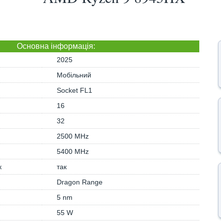
Основна iнформація:
2025
Мобільний
Socket FL1
16
32
2500 MHz
5400 MHz
к
так
Dragon Range
5 nm
55 W