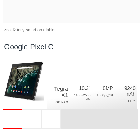
Google Pixel C
Tegra
10.2"
8MP
9240
mAh
X1
1800x2560
1080p@30
pix.
Li-Po
3GB RAM