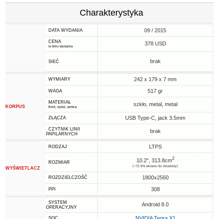
Charakterystyka
09 / 2015
DATA WYDANIA
CENA
378 USD
w dniu wydania
brak
SIEĆ
242 x 179 x 7 mm
WYMIARY
517 gr
WAGA
MATERIAŁ
szkło, metal, metal
KORPUS
front, spód, ramka
USB Type-C, jack 3.5mm
ZŁĄCZA
CZYTNIK LINII
brak
PAPILARNYCH
LTPS
RODZAJ
2
10.2", 313.8cm
ROZMIAR
(~72.4% ekranu do obudowy)
WYŚWIETLACZ
1800x2560
ROZDZIELCZOŚĆ
308
PPI
SYSTEM
Android 8.0
OPERACYJNY
NVIDIA Tegra X1
SOC