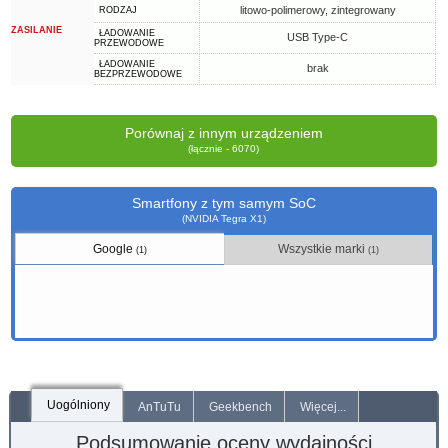
litowo-polimerowy, zintegrowany
RODZAJ
ZASILANIE
ŁADOWANIE
USB Type-C
PRZEWODOWE
ŁADOWANIE
brak
BEZPRZEWODOWE
Porównaj z innym urządzeniem
(łącznie - 6070)
Smartfony z tym samym SoC
(NVIDIA Tegra X1)
Google
Wszystkie marki
(1)
(1)
Uogólniony
AnTuTu
Geekbench
Więcej...
Podsumowanie oceny wydajności