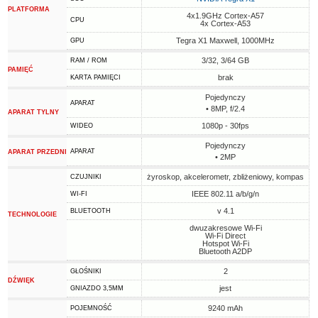
PLATFORMA
4x1.9GHz Cortex-A57
CPU
4x Cortex-A53
Tegra X1 Maxwell, 1000MHz
GPU
3/32, 3/64 GB
RAM / ROM
PAMIĘĆ
brak
KARTA PAMIĘCI
Pojedynczy
APARAT
• 8MP, f/2.4
APARAT TYLNY
1080p - 30fps
WIDEO
Pojedynczy
APARAT
APARAT PRZEDNI
• 2MP
żyroskop, akcelerometr, zbliżeniowy, kompas
CZUJNIKI
IEEE 802.11 a/b/g/n
WI-FI
v 4.1
BLUETOOTH
TECHNOLOGIE
dwuzakresowe Wi-Fi
Wi-Fi Direct
Hotspot Wi-Fi
Bluetooth A2DP
2
GŁOŚNIKI
DŹWIĘK
jest
GNIAZDO 3,5MM
9240 mAh
POJEMNOŚĆ