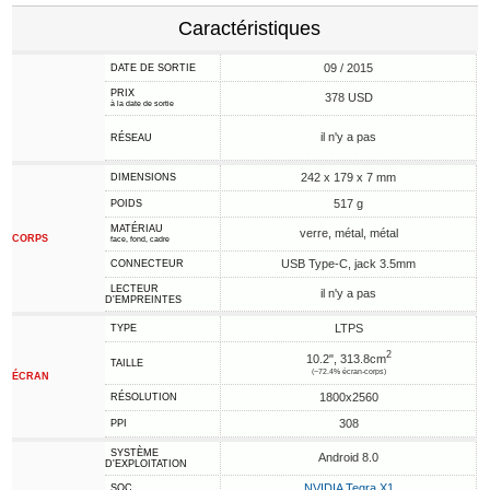
Caractéristiques
09 / 2015
DATE DE SORTIE
PRIX
378 USD
à la date de sortie
il n'y a pas
RÉSEAU
242 x 179 x 7 mm
DIMENSIONS
517 g
POIDS
MATÉRIAU
verre, métal, métal
CORPS
face, fond, cadre
USB Type-C, jack 3.5mm
CONNECTEUR
LECTEUR
il n'y a pas
D'EMPREINTES
LTPS
TYPE
2
10.2", 313.8cm
TAILLE
(~72.4% écran-corps)
ÉCRAN
1800x2560
RÉSOLUTION
308
PPI
SYSTÈME
Android 8.0
D'EXPLOITATION
NVIDIA Tegra X1
SOC