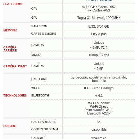
PLATEFORME
4x1.9GHz Cortex-A57
CPU
4x Cortex-A53
Tegra X1 Maxwell, 1000MHz
GPU
3/32, 3/64 GB
RAM / ROM
MÉMOIRE
il n'y a pas
CARTE MÉMOIRE
Unique
CAMÉRA
• 8MP, f/2.4
CAMÉRA
ARRIÈRE
1080p - 30fps
VIDÉO
Unique
CAMÉRA
CAMÉRA AVANT
• 2MP
gyroscope, accéléromètre, proximité,
CAPTEURS
boussole
IEEE 802.11 a/b/g/n
WI-FI
v 4.1
TECHNOLOGIES
BLUETOOTH
Wi-Fi bi-bande
Wi-Fi Direct
Point d'accès Wi-Fi
Bluetooth A2DP
2
HAUT-PARLEURS
SONORE
disponible
CONECTOR 3,5MM
9240 mAh
CAPACITÉ