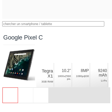
Google Pixel C
Tegra
10.2"
8MP
9240
mAh
X1
1800x2560
1080p@30
pix.
Li-Po
3GB RAM