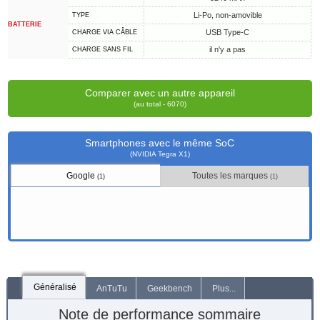
Li-Po, non-amovible
TYPE
BATTERIE
USB Type-C
CHARGE VIA CÂBLE
il n'y a pas
CHARGE SANS FIL
Comparer avec un autre appareil
(au total - 6070)
Smartphones avec le même SoC
(NVIDIA Tegra X1)
Google
Toutes les marques
(1)
(1)
Généralisé
AnTuTu
Geekbench
Plus...
Note de performance sommaire