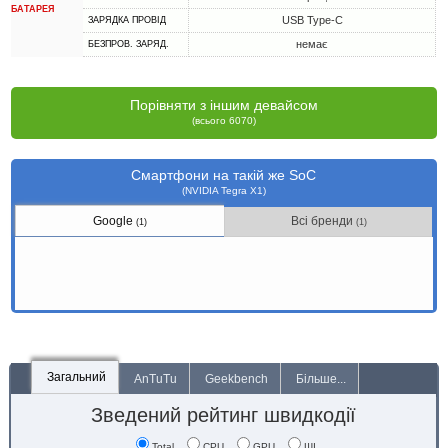
БАТАРЕЯ
USB Type-C
ЗАРЯДКА ПРОВІД
немає
БЕЗПРОВ. ЗАРЯД.
Порівняти з іншим девайсом
(всього 6070)
Смартфони на такій же SoC
(NVIDIA Tegra X1)
Google
Всі бренди
(1)
(1)
Загальний
AnTuTu
Geekbench
Більше...
Зведений рейтинг швидкодії
Total
CPU
GPU
ШІ