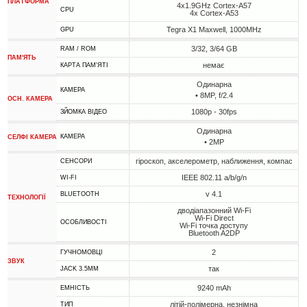
ПЛАТФОРМА
4x1.9GHz Cortex-A57
CPU
4x Cortex-A53
Tegra X1 Maxwell, 1000MHz
GPU
3/32, 3/64 GB
RAM / ROM
ПАМ'ЯТЬ
немає
КАРТА ПАМ'ЯТІ
Одинарна
КАМЕРА
• 8MP, f/2.4
ОСН. КАМЕРА
1080p - 30fps
ЗЙОМКА ВІДЕО
Одинарна
КАМЕРА
СЕЛФІ КАМЕРА
• 2MP
гіроскоп, акселерометр, наближення, компас
СЕНСОРИ
IEEE 802.11 a/b/g/n
WI-FI
v 4.1
BLUETOOTH
ТЕХНОЛОГІЇ
дводіапазонний Wi-Fi
Wi-Fi Direct
ОСОБЛИВОСТІ
Wi-Fi точка доступу
Bluetooth A2DP
2
ГУЧНОМОВЦІ
ЗВУК
так
JACK 3.5MM
9240 mAh
ЕМНІСТЬ
літій-полімерна, незнімна
ТИП