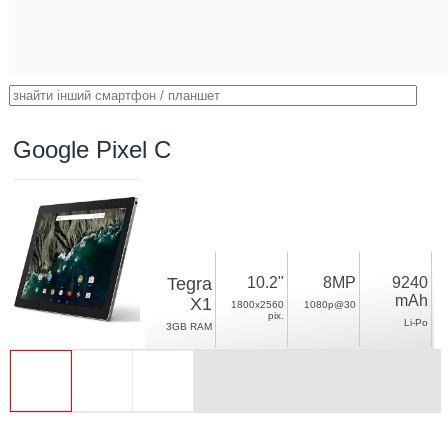
Google Pixel C
Tegra
10.2"
8MP
9240
mAh
X1
1800x2560
1080p@30
pix.
Li-Po
3GB RAM