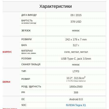
Характеристики
09 / 2015
ДАТА ВИХОДУ
ВАРТІСТЬ
378 USD
на момент виходу
немає
ЗВ'ЯЗОК
242 x 179 x 7 mm
РОЗМІРИ
517 г
ВАГА
МАТЕРІАЛ
скло, метал, метал
КОРПУС
фронт, низ, рамка
USB Type-C, jack 3.5mm
РОЗ'ЄМИ
немає
СКАНЕР ПАЛЬЦЯ
LTPS
ТИП
2
10.2", 313.8cm
РОЗМІР
(~72.4% площі корпусу)
ЕКРАН
1800x2560
РОЗД. ЗДАТНІСТЬ
308
PPI
Android 8.0
ОС
NVIDIA Tegra X1
SOC