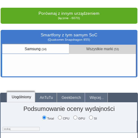
Porównaj z innym urządzeniem
(łącznie - 6070)
Smartfony z tym samym SoC
(Qualcomm Snapdragon 855)
Samsung
Wszystkie marki
(14)
(53)
Uogólniony
AnTuTu
Geekbench
Więcej...
Podsumowanie oceny wydajności
Total
CPU
GPU
SI