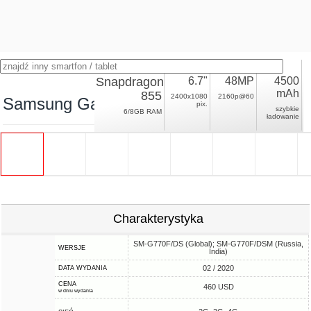
Snapdragon
6.7"
48MP
4500
mAh
855
2400x1080
2160p@60
Samsung Galaxy S10 Lite
pix.
szybkie
6/8GB RAM
ładowanie
Charakterystyka
SM-G770F/DS (Global); SM-G770F/DSM (Russia,
WERSJE
India)
02 / 2020
DATA WYDANIA
CENA
460 USD
w dniu wydania