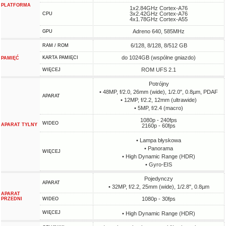
PLATFORMA
1x2.84GHz Cortex-A76
3x2.42GHz Cortex-A76
CPU
4x1.78GHz Cortex-A55
Adreno 640, 585MHz
GPU
6/128, 8/128, 8/512 GB
RAM / ROM
do 1024GB (wspólne gniazdo)
KARTA PAMIĘCI
PAMIĘĆ
ROM UFS 2.1
WIĘCEJ
Potrójny
• 48MP, f/2.0, 26mm (wide), 1/2.0", 0.8µm, PDAF
APARAT
• 12MP, f/2.2, 12mm (ultrawide)
• 5MP, f/2.4 (macro)
1080p - 240fps
WIDEO
APARAT TYLNY
2160p - 60fps
• Lampa błyskowa
• Panorama
WIĘCEJ
• High Dynamic Range (HDR)
• Gyro-EIS
Pojedynczy
APARAT
• 32MP, f/2.2, 25mm (wide), 1/2.8", 0.8µm
APARAT
1080p - 30fps
PRZEDNI
WIDEO
WIĘCEJ
• High Dynamic Range (HDR)