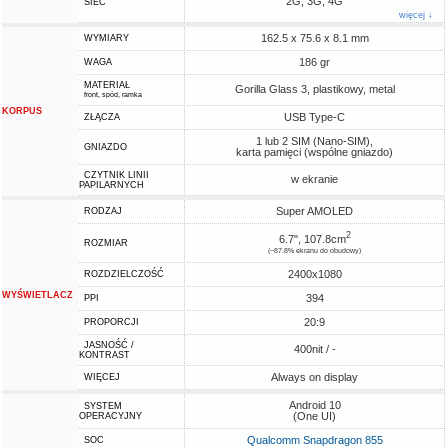
2G, 3G, 4G
SIEĆ
więcej ↓
162.5 x 75.6 x 8.1 mm
WYMIARY
186 gr
WAGA
MATERIAŁ
Gorilla Glass 3, plastikowy, metal
front, spód, ramka
KORPUS
USB Type-C
ZŁĄCZA
1 lub 2 SIM (Nano-SIM),
GNIAZDO
karta pamięci (wspólne gniazdo)
CZYTNIK LINII
w ekranie
PAPILARNYCH
Super AMOLED
RODZAJ
2
6.7", 107.8cm
ROZMIAR
(~87.8% ekranu do obudowy)
2400x1080
ROZDZIELCZOŚĆ
WYŚWIETLACZ
394
PPI
20:9
PROPORCJI
JASNOŚĆ /
400nit / -
KONTRAST
Always on display
WIĘCEJ
Android 10
SYSTEM
(One UI)
OPERACYJNY
Qualcomm Snapdragon 855
SOC