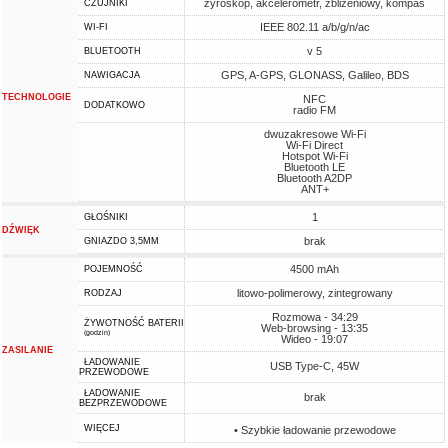
żyroskop, akcelerometr, zbliżeniowy, kompas
CZUJNIKI
IEEE 802.11 a/b/g/n/ac
WI-FI
v 5
BLUETOOTH
GPS, A-GPS, GLONASS, Galileo, BDS
NAWIGACJA
TECHNOLOGIE
NFC
DODATKOWO
radio FM
dwuzakresowe Wi-Fi
Wi-Fi Direct
Hotspot Wi-Fi
Bluetooth LE
Bluetooth A2DP
ANT+
1
GŁOŚNIKI
DŹWIĘK
brak
GNIAZDO 3,5MM
4500 mAh
POJEMNOŚĆ
litowo-polimerowy, zintegrowany
RODZAJ
Rozmowa - 34:29
ŻYWOTNOŚĆ BATERII
Web-browsing - 13:35
(godzin)
Wideo - 19:07
ZASILANIE
ŁADOWANIE
USB Type-C, 45W
PRZEWODOWE
ŁADOWANIE
brak
BEZPRZEWODOWE
WIĘCEJ
• Szybkie ładowanie przewodowe