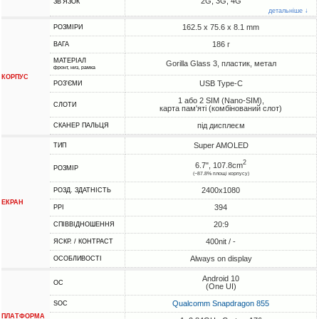
2G, 3G, 4G
ЗВ'ЯЗОК
детальніше ↓
162.5 x 75.6 x 8.1 mm
РОЗМІРИ
186 г
ВАГА
МАТЕРІАЛ
Gorilla Glass 3, пластик, метал
фронт, низ, рамка
КОРПУС
USB Type-C
РОЗ'ЄМИ
1 або 2 SIM (Nano-SIM),
СЛОТИ
карта пам'яті (комбінований слот)
під дисплеєм
СКАНЕР ПАЛЬЦЯ
Super AMOLED
ТИП
2
6.7", 107.8cm
РОЗМІР
(~87.8% площі корпусу)
2400x1080
РОЗД. ЗДАТНІСТЬ
ЕКРАН
394
PPI
20:9
СПІВВІДНОШЕННЯ
400nit / -
ЯСКР. / КОНТРАСТ
Always on display
ОСОБЛИВОСТІ
Android 10
ОС
(One UI)
Qualcomm Snapdragon 855
SOC
ПЛАТФОРМА