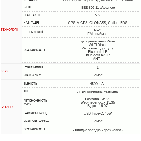
гіроскоп, акселерометр, наближення, компас
СЕНСОРИ
IEEE 802.11 a/b/g/n/ac
WI-FI
v 5
BLUETOOTH
GPS, A-GPS, GLONASS, Galileo, BDS
НАВІГАЦІЯ
ТЕХНОЛОГІЇ
NFC
ІНШІ ФУНКЦІЇ
FM-приймач
дводіапазонний Wi-Fi
Wi-Fi Direct
Wi-Fi точка доступу
ОСОБЛИВОСТІ
Bluetooth LE
Bluetooth A2DP
ANT+
1
ГУЧНОМОВЦІ
ЗВУК
немає
JACK 3.5MM
4500 mAh
ЕМНІСТЬ
літій-полімерна, незнімна
ТИП
Розмова - 34:29
АВТОНОМНІСТЬ
Web-перегляд - 13:35
(годин)
Відео - 19:07
БАТАРЕЯ
USB Type-C, 45W
ЗАРЯДКА ПРОВІД
немає
БЕЗПРОВ. ЗАРЯД.
ОСОБЛИВОСТІ
• Швидка зарядка через кабель