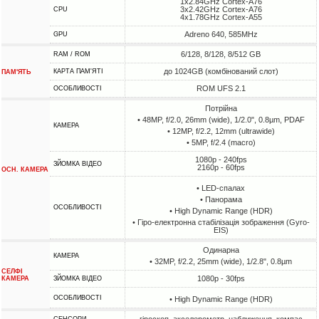
1x2.84GHz Cortex-A76
3x2.42GHz Cortex-A76
CPU
4x1.78GHz Cortex-A55
Adreno 640, 585MHz
GPU
6/128, 8/128, 8/512 GB
RAM / ROM
до 1024GB (комбінований слот)
КАРТА ПАМ'ЯТІ
ПАМ'ЯТЬ
ROM UFS 2.1
ОСОБЛИВОСТІ
Потрійна
• 48MP, f/2.0, 26mm (wide), 1/2.0", 0.8µm, PDAF
КАМЕРА
• 12MP, f/2.2, 12mm (ultrawide)
• 5MP, f/2.4 (macro)
1080p - 240fps
ЗЙОМКА ВІДЕО
2160p - 60fps
ОСН. КАМЕРА
• LED-спалах
• Панорама
ОСОБЛИВОСТІ
• High Dynamic Range (HDR)
• Гіро-електронна стабілізація зображення (Gyro-
EIS)
Одинарна
КАМЕРА
• 32MP, f/2.2, 25mm (wide), 1/2.8", 0.8µm
СЕЛФІ
1080p - 30fps
КАМЕРА
ЗЙОМКА ВІДЕО
ОСОБЛИВОСТІ
• High Dynamic Range (HDR)