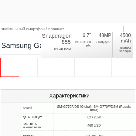
Snapdragon
6.7"
48MP
4500
mAh
855
2400x1080
2160p@60
Samsung Galaxy S10 Lite
pix.
швидка
6/8GB RAM
зарядка
Характеристики
SM-G770F/DS (Global); SM-G770F/DSM (Russia,
ВЕРСІЇ
India)
02 / 2020
ДАТА ВИХОДУ
ВАРТІСТЬ
460 USD
на момент виходу