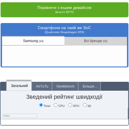
Порівняти з іншим девайсом
(всього 6070)
Смартфони на такій же SoC
(Qualcomm Snapdragon 855)
Samsung
Всі бренди
(14)
(53)
Загальний
AnTuTu
Geekbench
Більше...
Зведений рейтинг швидкодії
Total
CPU
GPU
ШІ