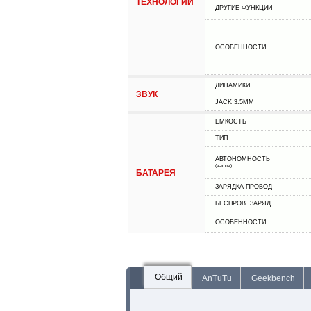
ТЕХНОЛОГИИ
ДРУГИЕ ФУНКЦИИ
ОСОБЕННОСТИ
ДИНАМИКИ
ЗВУК
JACK 3.5MM
ЕМКОСТЬ
ТИП
АВТОНОМНОСТЬ
(часов)
БАТАРЕЯ
ЗАРЯДКА ПРОВОД
БЕСПРОВ. ЗАРЯД.
ОСОБЕННОСТИ
Общий
AnTuTu
Geekbench