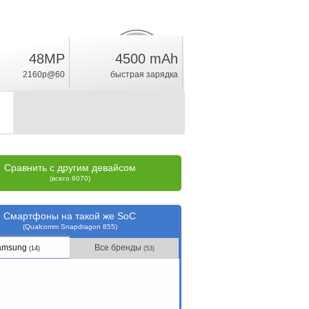
48MP
4500 mAh
20.1
%
2160p@60
быстрая зарядка
рейтинг
Сравнить с другим девайсом
(всего 6070)
Смартфоны на такой же SoC
(Qualcomm Snapdragon 855)
amsung
Все бренды
(14)
(53)