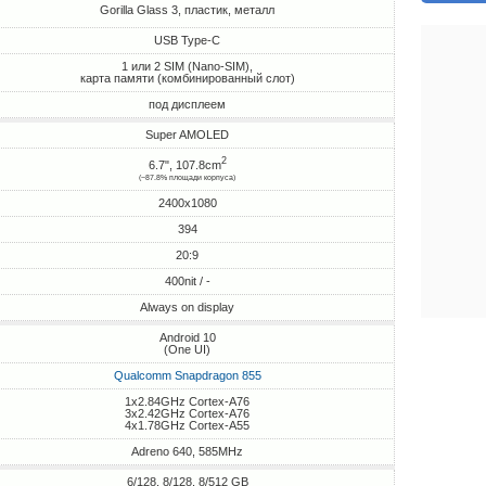
Gorilla Glass 3, пластик, металл
USB Type-C
1 или 2 SIM (Nano-SIM),
карта памяти (комбинированный слот)
под дисплеем
Super AMOLED
2
6.7", 107.8cm
(~87.8% площади корпуса)
2400x1080
394
20:9
400nit / -
Always on display
Android 10
(One UI)
Qualcomm Snapdragon 855
1x2.84GHz Cortex-A76
3x2.42GHz Cortex-A76
4x1.78GHz Cortex-A55
Adreno 640, 585MHz
6/128, 8/128, 8/512 GB