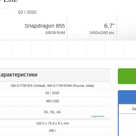
02 / 2020
186г, толщина 8.1mm
6.7"
Snapdragon 855
Android 10, One UI
6/8GB RAM
2400x1080 pix.
128/512GB ROM
арактеристики
SM-G770F/DS (Global); SM-G770F/DSM (Russia, India)
02 / 2020
460 USD
S
2G, 3G, 4G
подробнее ↓
162.5 x 75.6 x 8.1 mm
186 г