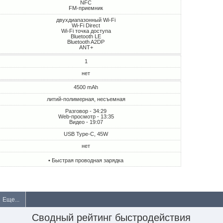
NFC
FM-приемник
двухдиапазонный Wi-Fi
Wi-Fi Direct
Wi-Fi точка доступа
Bluetooth LE
Bluetooth A2DP
ANT+
1
нет
4500 mAh
литий-полимерная, несъемная
Разговор - 34:29
Web-просмотр - 13:35
Видео - 19:07
USB Type-C, 45W
нет
• Быстрая проводная зарядка
Еще...
Сводный рейтинг быстродействия