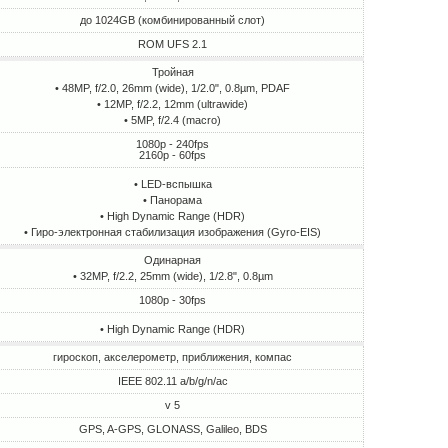
до 1024GB (комбинированный слот)
ROM UFS 2.1
Тройная
• 48MP, f/2.0, 26mm (wide), 1/2.0", 0.8µm, PDAF
• 12MP, f/2.2, 12mm (ultrawide)
• 5MP, f/2.4 (macro)
1080p - 240fps
2160p - 60fps
• LED-вспышка
• Панорама
• High Dynamic Range (HDR)
• Гиро-электронная стабилизация изображения (Gyro-EIS)
Одинарная
• 32MP, f/2.2, 25mm (wide), 1/2.8", 0.8µm
1080p - 30fps
• High Dynamic Range (HDR)
гироскоп, акселерометр, приближения, компас
IEEE 802.11 a/b/g/n/ac
v 5
GPS, A-GPS, GLONASS, Galileo, BDS