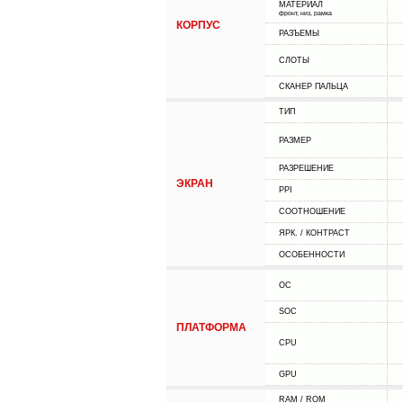
МАТЕРИАЛ
фронт, низ, рамка
КОРПУС
РАЗЪЕМЫ
СЛОТЫ
СКАНЕР ПАЛЬЦА
ТИП
РАЗМЕР
РАЗРЕШЕНИЕ
ЭКРАН
PPI
СООТНОШЕНИЕ
ЯРК. / КОНТРАСТ
ОСОБЕННОСТИ
ОС
SOC
ПЛАТФОРМА
CPU
GPU
RAM / ROM