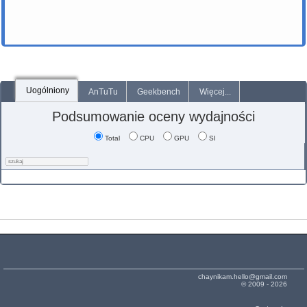
Uogólniony
AnTuTu
Geekbench
Więcej...
Podsumowanie oceny wydajności
Total
CPU
GPU
SI
chaynikam.hello@gmail.com
© 2009 - 2026