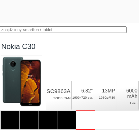
Nokia C30
SC9863A
6.82"
13MP
6000
mAh
1600x720 pix.
1080p@30
2/3GB RAM
Li-Po