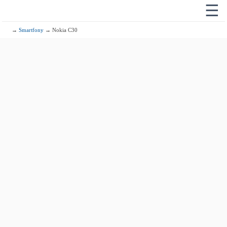
☰
→
Smartfony
→ Nokia C30