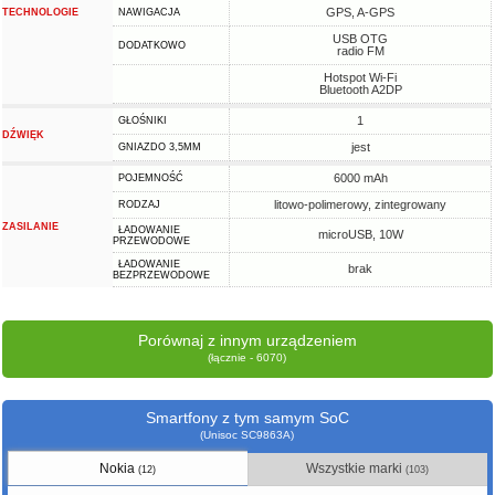
GPS, A-GPS
TECHNOLOGIE
NAWIGACJA
USB OTG
DODATKOWO
radio FM
Hotspot Wi-Fi
Bluetooth A2DP
1
GŁOŚNIKI
DŹWIĘK
jest
GNIAZDO 3,5MM
6000 mAh
POJEMNOŚĆ
litowo-polimerowy, zintegrowany
RODZAJ
ZASILANIE
ŁADOWANIE
microUSB, 10W
PRZEWODOWE
ŁADOWANIE
brak
BEZPRZEWODOWE
Porównaj z innym urządzeniem
(łącznie - 6070)
Smartfony z tym samym SoC
(Unisoc SC9863A)
Nokia
Wszystkie marki
(12)
(103)