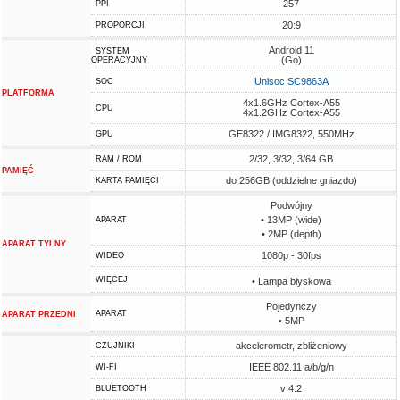
257
PPI
20:9
PROPORCJI
Android 11
SYSTEM
(Go)
OPERACYJNY
Unisoc SC9863A
SOC
PLATFORMA
4x1.6GHz Cortex-A55
CPU
4x1.2GHz Cortex-A55
GE8322 / IMG8322, 550MHz
GPU
2/32, 3/32, 3/64 GB
RAM / ROM
PAMIĘĆ
do 256GB (oddzielne gniazdo)
KARTA PAMIĘCI
Podwójny
• 13MP (wide)
APARAT
• 2MP (depth)
APARAT TYLNY
1080p - 30fps
WIDEO
WIĘCEJ
• Lampa błyskowa
Pojedynczy
APARAT
APARAT PRZEDNI
• 5MP
akcelerometr, zbliżeniowy
CZUJNIKI
IEEE 802.11 a/b/g/n
WI-FI
v 4.2
BLUETOOTH