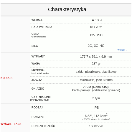
Charakterystyka
TA-1357
WERSJE
10 / 2021
DATA WYDANIA
CENA
135 USD
w dniu wydania
2G, 3G, 4G
SIEĆ
więcej ↓
177.7 x 79.1 x 9.9 mm
WYMIARY
237 gr
WAGA
MATERIAŁ
szkło, plastikowy, plastikowy
front, spód, ramka
KORPUS
microUSB, jack 3.5mm
ZŁĄCZA
2 SIM (Nano-SIM),
GNIAZDO
karta pamięci (oddzielne gniazdo)
CZYTNIK LINII
z tyłu
PAPILARNYCH
IPS
RODZAJ
2
6.82", 112.3cm
ROZMIAR
(~79.9% ekranu do obudowy)
WYŚWIETLACZ
1600x720
ROZDZIELCZOŚĆ