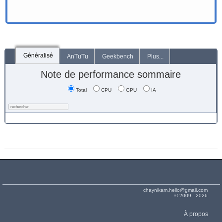
Généralisé
AnTuTu
Geekbench
Plus...
Note de performance sommaire
Total
CPU
GPU
IA
chaynikam.hello@gmail.com
© 2009 - 2026
À propos