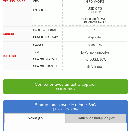
GPS, A-GPS
TECHNOLOGIES
GPS
USB OTG
EN OUTRE
radio FM
Point d'accès Wi-Fi
Bluetooth A2DP
1
HAUT-PARLEURS
SONORE
disponible
CONECTOR 3,5MM
6000 mAh
CAPACITÉ
Li-Po, non-amovible
TYPE
BATTERIE
microUSB, 10W
CHARGE VIA CÂBLE
il n'y a pas
CHARGE SANS FIL
Comparer avec un autre appareil
(au total - 6070)
Smartphones avec le même SoC
(Unisoc SC9863A)
Nokia
Toutes les marques
(12)
(103)