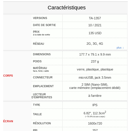
Caractéristiques
TA-1357
VERSIONS
10 / 2021
DATE DE SORTIE
PRIX
135 USD
à la date de sortie
2G, 3G, 4G
RÉSEAU
plus ↓
177.7 x 79.1 x 9.9 mm
DIMENSIONS
237 g
POIDS
MATÉRIAU
verre, plastique, plastique
face, fond, cadre
CORPS
microUSB, jack 3.5mm
CONNECTEUR
2 SIM (Nano-SIM),
EMPLACEMENT
carte mémoire (emplacement dédié)
LECTEUR
à l'arrière
D'EMPREINTES
IPS
TYPE
2
6.82", 112.3cm
TAILLE
(~79.9% écran-corps)
ÉCRAN
1600x720
RÉSOLUTION
257
PPI