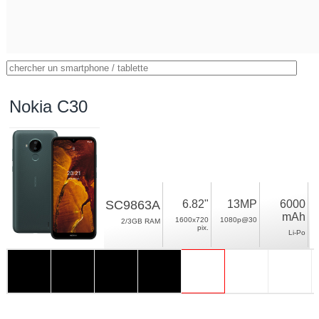
Nokia C30
SC9863A
6.82"
13MP
6000
mAh
1600x720
1080p@30
2/3GB RAM
pix.
Li-Po