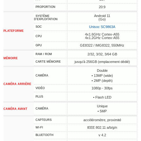
20:9
PROPORTION
Android 11
SYSTÈME
(Go)
D'EXPLOITATION
Unisoc SC9863A
SOC
PLATEFORME
4x1.6GHz Cortex-A55
CPU
4x1.2GHz Cortex-A55
GE8322 / IMG8322, 550MHz
GPU
2/32, 3/32, 3/64 GB
RAM / ROM
MÉMOIRE
jusqu'à 256GB (emplacement dédié)
CARTE MÉMOIRE
Double
• 13MP (wide)
CAMÉRA
• 2MP (depth)
CAMÉRA ARRIÈRE
1080p - 30fps
VIDÉO
PLUS
• Flash LED
Unique
CAMÉRA
CAMÉRA AVANT
• 5MP
accéléromètre, proximité
CAPTEURS
IEEE 802.11 a/b/g/n
WI-FI
v 4.2
BLUETOOTH