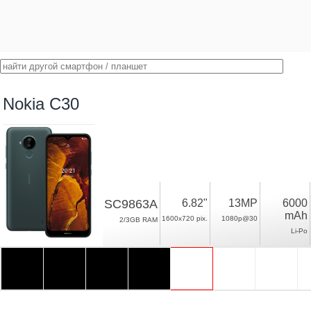
Nokia C30
SC9863A
6.82"
13MP
6000
mAh
1600x720 pix.
1080p@30
2/3GB RAM
Li-Po