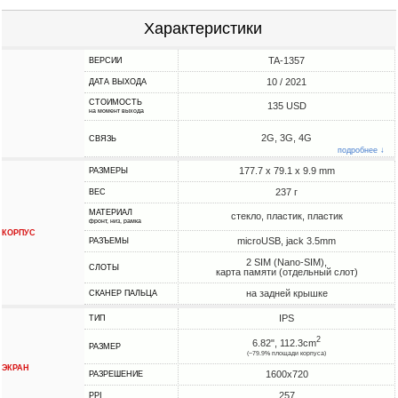
Характеристики
TA-1357
ВЕРСИИ
10 / 2021
ДАТА ВЫХОДА
СТОИМОСТЬ
135 USD
на момент выхода
2G, 3G, 4G
СВЯЗЬ
подробнее ↓
177.7 x 79.1 x 9.9 mm
РАЗМЕРЫ
237 г
ВЕС
МАТЕРИАЛ
стекло, пластик, пластик
фронт, низ, рамка
КОРПУС
microUSB, jack 3.5mm
РАЗЪЕМЫ
2 SIM (Nano-SIM),
СЛОТЫ
карта памяти (отдельный слот)
на задней крышке
СКАНЕР ПАЛЬЦА
IPS
ТИП
2
6.82", 112.3cm
РАЗМЕР
(~79.9% площади корпуса)
ЭКРАН
1600x720
РАЗРЕШЕНИЕ
257
PPI