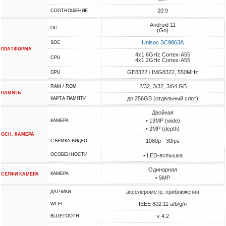
20:9
СООТНОШЕНИЕ
Android 11
ОС
(Go)
Unisoc SC9863A
SOC
ПЛАТФОРМА
4x1.6GHz Cortex-A55
CPU
4x1.2GHz Cortex-A55
GE8322 / IMG8322, 550MHz
GPU
2/32, 3/32, 3/64 GB
RAM / ROM
ПАМЯТЬ
до 256GB (отдельный слот)
КАРТА ПАМЯТИ
Двойная
• 13MP (wide)
КАМЕРА
• 2MP (depth)
ОСН. КАМЕРА
1080p - 30fps
СЪЕМКА ВИДЕО
ОСОБЕННОСТИ
• LED-вспышка
Одинарная
КАМЕРА
СЕЛФИ КАМЕРА
• 5MP
акселерометр, приближения
ДАТЧИКИ
IEEE 802.11 a/b/g/n
WI-FI
v 4.2
BLUETOOTH