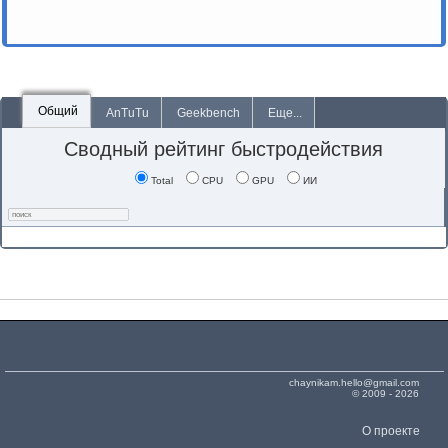
Общий
AnTuTu
Geekbench
Еще...
Сводный рейтинг быстродействия
Total
CPU
GPU
ИИ
chaynikam.hello@gmail.com
© 2009 - 2026
О проекте