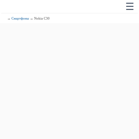
☰
→
Смартфоны
→ Nokia C30