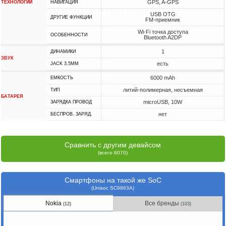
GPS, A-GPS
ТЕХНОЛОГИИ
НАВИГАЦИЯ
USB OTG
ДРУГИЕ ФУНКЦИИ
FM-приемник
Wi-Fi точка доступа
ОСОБЕННОСТИ
Bluetooth A2DP
1
ДИНАМИКИ
ЗВУК
есть
JACK 3.5MM
6000 mAh
ЕМКОСТЬ
литий-полимерная, несъемная
ТИП
БАТАРЕЯ
microUSB, 10W
ЗАРЯДКА ПРОВОД
нет
БЕСПРОВ. ЗАРЯД.
Сравнить с другим девайсом
(всего 6070)
Смартфоны на такой же SoC
(Unisoc SC9863A)
Nokia
Все бренды
(12)
(103)