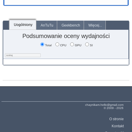
Uogólniony
AnTuTu
Geekbench
Więcej...
Podsumowanie oceny wydajności
Total
CPU
GPU
SI
chaynikam.hello@gmail.com
© 2009 - 2026
O stronie
Kontakt