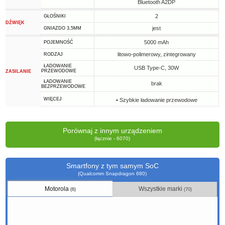
Bluetooth A2DP
2
GŁOŚNIKI
DŹWIĘK
jest
GNIAZDO 3,5MM
5000 mAh
POJEMNOŚĆ
litowo-polimerowy, zintegrowany
RODZAJ
ŁADOWANIE
USB Type-C, 30W
PRZEWODOWE
ZASILANIE
ŁADOWANIE
brak
BEZPRZEWODOWE
WIĘCEJ
• Szybkie ładowanie przewodowe
Porównaj z innym urządzeniem
(łącznie - 6070)
Smartfony z tym samym SoC
(Qualcomm Snapdragon 680)
Motorola
Wszystkie marki
(6)
(70)