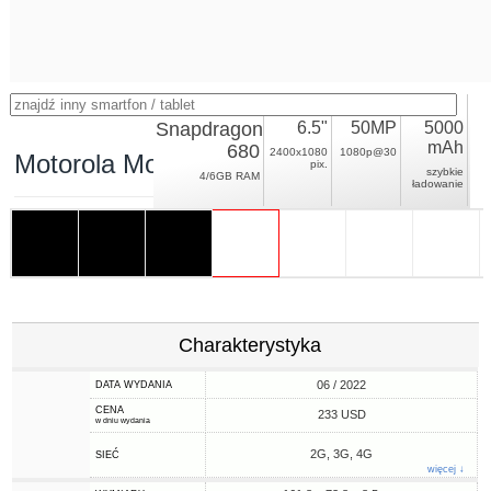
Snapdragon
6.5"
50MP
5000
mAh
680
2400x1080
1080p@30
Motorola Moto G32
pix.
szybkie
4/6GB RAM
ładowanie
Charakterystyka
06 / 2022
DATA WYDANIA
CENA
233 USD
w dniu wydania
2G, 3G, 4G
SIEĆ
więcej ↓