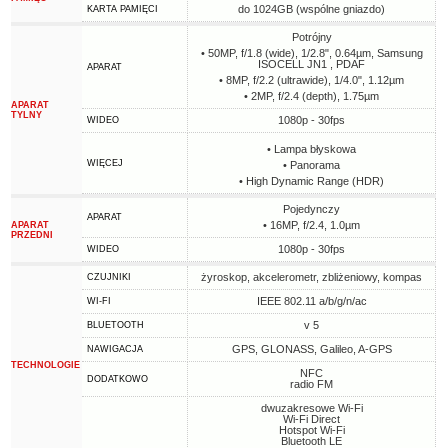
do 1024GB (wspólne gniazdo)
KARTA PAMIĘCI
Potrójny
• 50MP, f/1.8 (wide), 1/2.8", 0.64µm, Samsung
ISOCELL JN1 , PDAF
APARAT
• 8MP, f/2.2 (ultrawide), 1/4.0", 1.12µm
• 2MP, f/2.4 (depth), 1.75µm
APARAT
TYLNY
1080p - 30fps
WIDEO
• Lampa błyskowa
WIĘCEJ
• Panorama
• High Dynamic Range (HDR)
Pojedynczy
APARAT
• 16MP, f/2.4, 1.0µm
APARAT
PRZEDNI
1080p - 30fps
WIDEO
żyroskop, akcelerometr, zbliżeniowy, kompas
CZUJNIKI
IEEE 802.11 a/b/g/n/ac
WI-FI
v 5
BLUETOOTH
GPS, GLONASS, Galileo, A-GPS
NAWIGACJA
TECHNOLOGIE
NFC
DODATKOWO
radio FM
dwuzakresowe Wi-Fi
Wi-Fi Direct
Hotspot Wi-Fi
Bluetooth LE