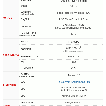
161.8 x 73.8 x 8.5 mm
WYMIARY
184 gr
WAGA
MATERIAŁ
szkło, plastikowy, plastikowy
front, spód, ramka
KORPUS
USB Type-C, jack 3.5mm
ZŁĄCZA
2 SIM (Nano-SIM),
GNIAZDO
karta pamięci (wspólne gniazdo)
CZYTNIK LINII
brak
PAPILARNYCH
IPS, 90Hz
RODZAJ
2
6.5", 102cm
ROZMIAR
(~85% ekranu do obudowy)
WYŚWIETLACZ
2400x1080
ROZDZIELCZOŚĆ
405
PPI
20:9
PROPORCJI
SYSTEM
Android 12
OPERACYJNY
Qualcomm Snapdragon 680
SOC
PLATFORMA
4x2.4GHz Cortex-A73
CPU
4x1.9GHz Cortex-A53
Adreno 610, 950MHz
GPU
4/64, 6/128 GB
RAM / ROM
PAMIĘĆ