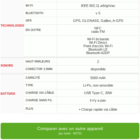
IEEE 802.11 a/b/g/n/ac
WI-FI
v 5
BLUETOOTH
GPS, GLONASS, Galileo, A-GPS
GPS
TECHNOLOGIES
NFC
EN OUTRE
radio FM
Wi-Fi bi-bande
Wi-Fi Direct
Point d'accès Wi-Fi
Bluetooth LE
Bluetooth A2DP
2
HAUT-PARLEURS
SONORE
disponible
CONECTOR 3,5MM
5000 mAh
CAPACITÉ
Li-Po, non-amovible
TYPE
USB Type-C, 30W
CHARGE VIA CÂBLE
BATTERIE
il n'y a pas
CHARGE SANS FIL
PLUS
• Charge rapide via câble
Comparer avec un autre appareil
(au total - 6070)