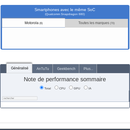
Smartphones avec le même SoC
(Qualcomm Snapdragon 680)
Motorola
Toutes les marques
(6)
(70)
Généralisé
AnTuTu
Geekbench
Plus...
Note de performance sommaire
Total
CPU
GPU
IA