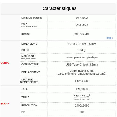
Caractéristiques
06 / 2022
DATE DE SORTIE
PRIX
233 USD
à la date de sortie
2G, 3G, 4G
RÉSEAU
plus ↓
161.8 x 73.8 x 8.5 mm
DIMENSIONS
184 g
POIDS
MATÉRIAU
verre, plastique, plastique
face, fond, cadre
CORPS
USB Type-C, jack 3.5mm
CONNECTEUR
2 SIM (Nano-SIM),
EMPLACEMENT
carte mémoire (emplacement partagé)
LECTEUR
il n'y a pas
D'EMPREINTES
IPS, 90Hz
TYPE
2
6.5", 102cm
TAILLE
(~85% écran-corps)
ÉCRAN
2400x1080
RÉSOLUTION
405
PPI