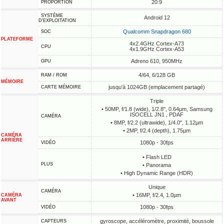
20:9
PROPORTION
SYSTÈME
Android 12
D'EXPLOITATION
Qualcomm Snapdragon 680
SOC
PLATEFORME
4x2.4GHz Cortex-A73
CPU
4x1.9GHz Cortex-A53
Adreno 610, 950MHz
GPU
4/64, 6/128 GB
RAM / ROM
MÉMOIRE
jusqu'à 1024GB (emplacement partagé)
CARTE MÉMOIRE
Triple
• 50MP, f/1.8 (wide), 1/2.8", 0.64µm, Samsung
ISOCELL JN1 , PDAF
CAMÉRA
• 8MP, f/2.2 (ultrawide), 1/4.0", 1.12µm
• 2MP, f/2.4 (depth), 1.75µm
CAMÉRA
ARRIÈRE
1080p - 30fps
VIDÉO
• Flash LED
PLUS
• Panorama
• High Dynamic Range (HDR)
Unique
CAMÉRA
• 16MP, f/2.4, 1.0µm
CAMÉRA
AVANT
1080p - 30fps
VIDÉO
gyroscope, accéléromètre, proximité, boussole
CAPTEURS