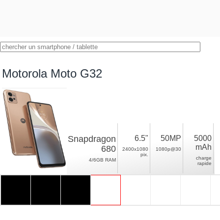
Motorola Moto G32
Snapdragon
6.5"
50MP
5000
mAh
680
2400x1080
1080p@30
pix.
charge
4/6GB RAM
rapide