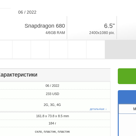
06 / 2022
184г, товщина 8.5mm
6.5"
Snapdragon 680
Android 12
4/6GB RAM
2400x1080 pix.
64/128GB ROM
арактеристики
06 / 2022
233 USD
2G, 3G, 4G
M
детальніше ↓
161.8 x 73.8 x 8.5 mm
184 г
скло, пластик, пластик