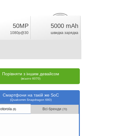
50MP
5000 mAh
8.5
%
1080p@30
швидка зарядка
рейтинг
Порівняти з іншим девайсом
(всього 6070)
Смартфони на такій же SoC
(Qualcomm Snapdragon 680)
otorola
Всі бренди
(6)
(70)