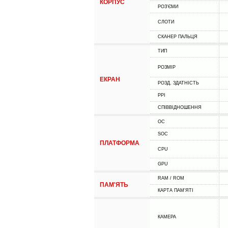
КОРПУС
РОЗ'ЄМИ
СЛОТИ
СКАНЕР ПАЛЬЦЯ
ТИП
РОЗМІР
ЕКРАН
РОЗД. ЗДАТНІСТЬ
PPI
СПІВВІДНОШЕННЯ
ОС
SOC
ПЛАТФОРМА
CPU
GPU
RAM / ROM
ПАМ'ЯТЬ
КАРТА ПАМ'ЯТІ
КАМЕРА