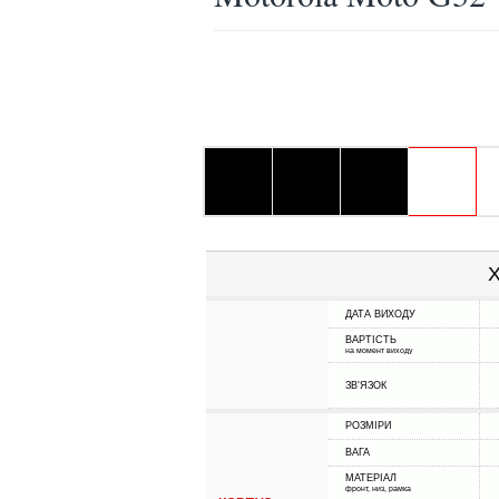
Х
ДАТА ВИХОДУ
ВАРТІСТЬ
на момент виходу
ЗВ'ЯЗОК
РОЗМІРИ
ВАГА
МАТЕРІАЛ
фронт, низ, рамка