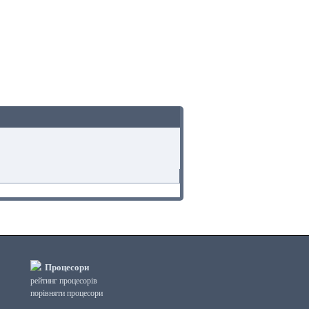
Процесори
рейтинг процесорів
порівняти процесори