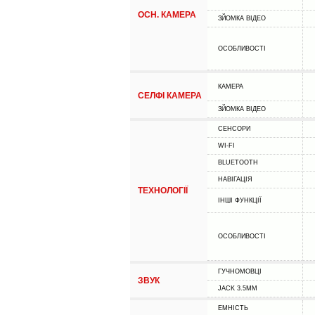
ОСН. КАМЕРА
ЗЙОМКА ВІДЕО
ОСОБЛИВОСТІ
КАМЕРА
СЕЛФІ КАМЕРА
ЗЙОМКА ВІДЕО
СЕНСОРИ
WI-FI
BLUETOOTH
НАВІГАЦІЯ
ТЕХНОЛОГІЇ
ІНШІ ФУНКЦІЇ
ОСОБЛИВОСТІ
ГУЧНОМОВЦІ
ЗВУК
JACK 3.5MM
ЕМНІСТЬ