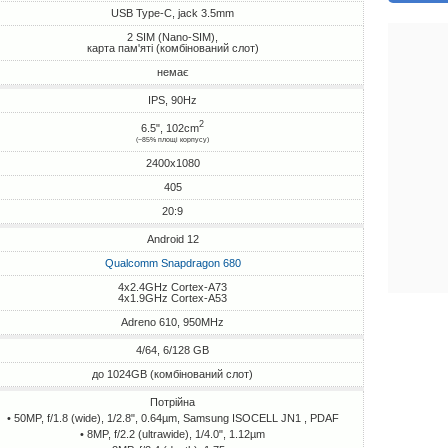
USB Type-C, jack 3.5mm
2 SIM (Nano-SIM),
карта пам'яті (комбінований слот)
немає
IPS, 90Hz
2
6.5", 102cm
(~85% площі корпусу)
2400x1080
405
20:9
Android 12
Qualcomm Snapdragon 680
4x2.4GHz Cortex-A73
4x1.9GHz Cortex-A53
Adreno 610, 950MHz
4/64, 6/128 GB
до 1024GB (комбінований слот)
Потрійна
• 50MP, f/1.8 (wide), 1/2.8", 0.64µm, Samsung ISOCELL JN1 , PDAF
• 8MP, f/2.2 (ultrawide), 1/4.0", 1.12µm