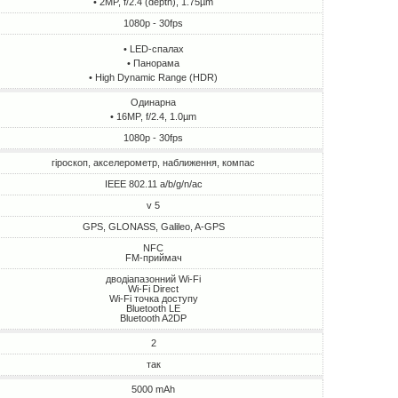
• 2MP, f/2.4 (depth), 1.75µm
1080p - 30fps
• LED-спалах
• Панорама
• High Dynamic Range (HDR)
Одинарна
• 16MP, f/2.4, 1.0µm
1080p - 30fps
гіроскоп, акселерометр, наближення, компас
IEEE 802.11 a/b/g/n/ac
v 5
GPS, GLONASS, Galileo, A-GPS
NFC
FM-приймач
дводіапазонний Wi-Fi
Wi-Fi Direct
Wi-Fi точка доступу
Bluetooth LE
Bluetooth A2DP
2
так
5000 mAh