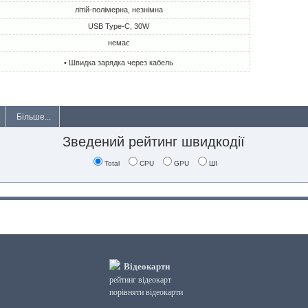
літій-полімерна, незнімна
USB Type-C, 30W
немає
• Швидка зарядка через кабель
Більше...
Зведений рейтинг швидкодії
Total
CPU
GPU
ШІ
Відеокарти
рейтинг відеокарт
порівняти відеокарти