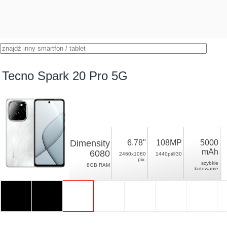
Tecno Spark 20 Pro 5G
Dimensity
6.78"
108MP
5000
mAh
6080
2460x1080
1440p@30
pix.
szybkie
8GB RAM
ładowanie