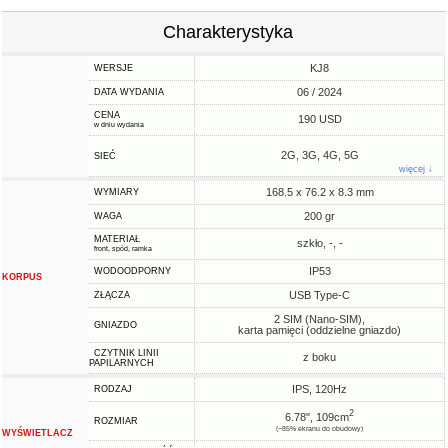
Charakterystyka
KJ8
WERSJE
06 / 2024
DATA WYDANIA
CENA
190 USD
w dniu wydania
2G, 3G, 4G, 5G
SIEĆ
więcej ↓
168.5 x 76.2 x 8.3 mm
WYMIARY
200 gr
WAGA
MATERIAŁ
szkło, -, -
front, spód, ramka
IP53
WODOODPORNY
KORPUS
USB Type-C
ZŁĄCZA
2 SIM (Nano-SIM),
GNIAZDO
karta pamięci (oddzielne gniazdo)
CZYTNIK LINII
z boku
PAPILARNYCH
IPS, 120Hz
RODZAJ
2
6.78", 109cm
ROZMIAR
(~85% ekranu do obudowy)
WYŚWIETLACZ