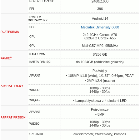
2460x1080
ROZDZIELCZOŚĆ
396
PPI
SYSTEM
Android 14
OPERACYJNY
Mediatek Dimensity 6080
SOC
PLATFORMA
2x2.4GHz Cortex-A76
CPU
6x2GHz Cortex-A55
Mali-G57 MP2, 950MHz
GPU
8/256 GB
RAM / ROM
PAMIĘĆ
do 1024GB (oddzielne gniazdo)
KARTA PAMIĘCI
Podwójny
• 108MP, f/1.8 (wide), 1/1.67", 0.64µm, PDAF
APARAT
• 2MP, f/2.4 (macro)
APARAT TYLNY
1080p - 30fps
WIDEO
1440p - 30fps
WIĘCEJ
• Lampa błyskowa z 4 diodami LED
Pojedynczy
APARAT
• 8MP
APARAT PRZEDNI
1080p - 30fps
WIDEO
1440p - 30fps
akcelerometr, zbliżeniowy, kompas
CZUJNIKI