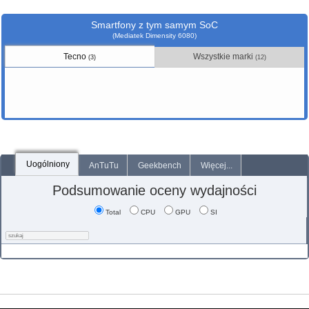
Smartfony z tym samym SoC
(Mediatek Dimensity 6080)
Tecno
Wszystkie marki
(3)
(12)
Uogólniony
AnTuTu
Geekbench
Więcej...
Podsumowanie oceny wydajności
Total
CPU
GPU
SI