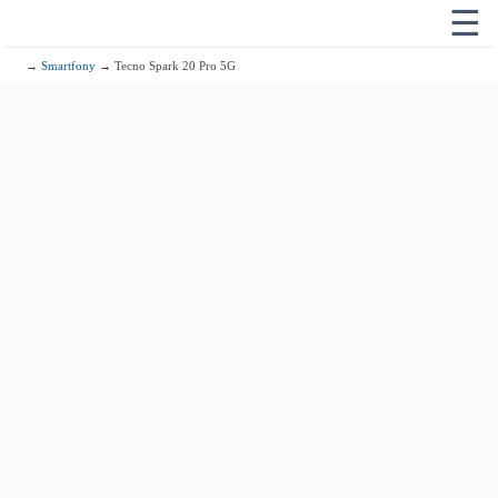
☰
→
Smartfony
→ Tecno Spark 20 Pro 5G