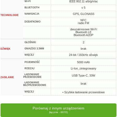
IEEE 802.11 a/b/g/n/ac
WI-FI
v 5
BLUETOOTH
GPS, GLONASS
NAWIGACJA
TECHNOLOGIE
NFC
DODATKOWO
radio FM
dwuzakresowe Wi-Fi
Bluetooth LE
Bluetooth A2DP
2
GŁOŚNIKI
brak
GNIAZDO 3,5MM
DŹWIĘK
24-bit / 192kHz dźwięk
WIĘCEJ
5000 mAh
POJEMNOŚĆ
Li-Ion, zintegrowany
RODZAJ
ŁADOWANIE
USB Type-C, 33W
PRZEWODOWE
ZASILANIE
ŁADOWANIE
brak
BEZPRZEWODOWE
WIĘCEJ
• Szybkie ładowanie przewodowe
Porównaj z innym urządzeniem
(łącznie - 6070)