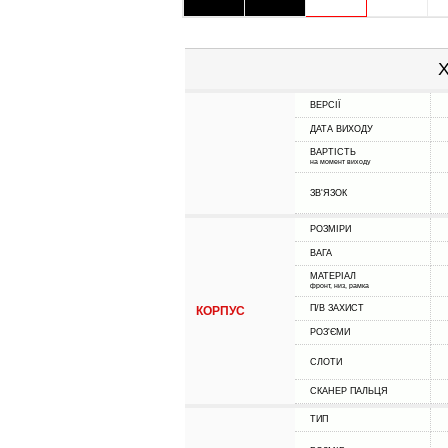
Х
ВЕРСІЇ
ДАТА ВИХОДУ
ВАРТІСТЬ
на момент виходу
ЗВ'ЯЗОК
РОЗМІРИ
ВАГА
МАТЕРІАЛ
фронт, низ, рамка
П/В ЗАХИСТ
КОРПУС
РОЗ'ЄМИ
СЛОТИ
СКАНЕР ПАЛЬЦЯ
ТИП