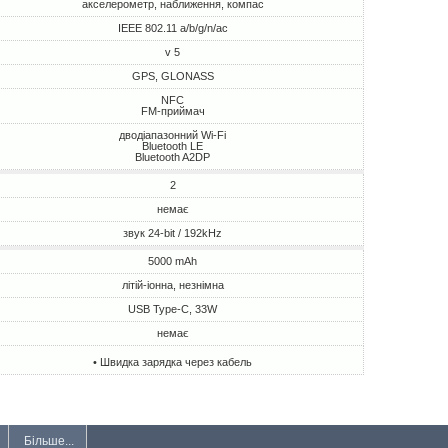
акселерометр, наближення, компас
IEEE 802.11 a/b/g/n/ac
v 5
GPS, GLONASS
NFC
FM-приймач
дводіапазонний Wi-Fi
Bluetooth LE
Bluetooth A2DP
2
немає
звук 24-bit / 192kHz
5000 mAh
літій-іонна, незнімна
USB Type-C, 33W
немає
• Швидка зарядка через кабель
Більше...