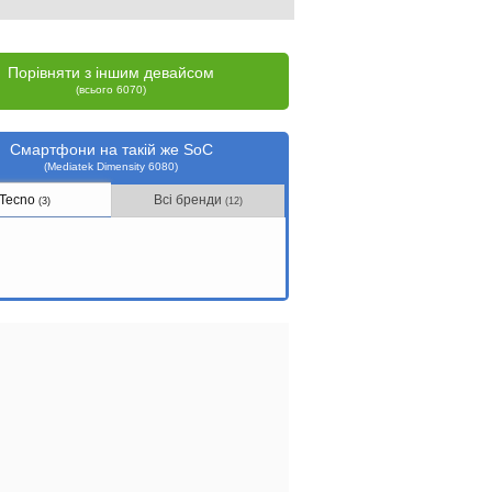
Порівняти з іншим девайсом
(всього 6070)
Смартфони на такій же SoC
(Mediatek Dimensity 6080)
Tecno
Всі бренди
(3)
(12)