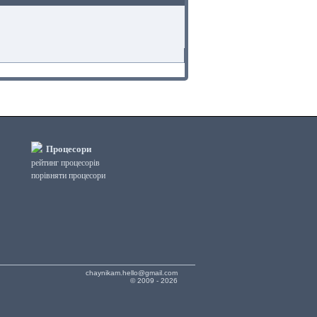
Процесори
рейтинг процесорів
порівняти процесори
chaynikam.hello@gmail.com
© 2009 - 2026