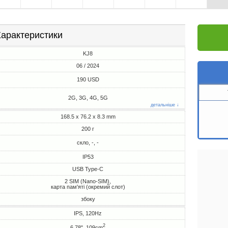
арактеристики
KJ8
06 / 2024
190 USD
2G, 3G, 4G, 5G
детальніше ↓
168.5 x 76.2 x 8.3 mm
200 г
скло, -, -
IP53
USB Type-C
2 SIM (Nano-SIM),
карта пам'яті (окремий слот)
збоку
IPS, 120Hz
2
6.78", 109cm