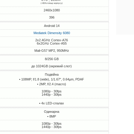
(~85% площі корпусу)
2460x1080
396
Android 14
Mediatek Dimensity 6080
2x2.4GHz Cortex-A76
6x2GHz Cortex-A55
Mali-G57 MP2, 950MHz
8/256 GB
до 1024GB (окремий слот)
Подвійна
• 108MP, f/1.8 (wide), 1/1.67", 0.64µm, PDAF
• 2MP, f/2.4 (macro)
1080p - 30fps
1440p - 30fps
• 4х LED-спалах
Одинарна
• 8MP
1080p - 30fps
1440p - 30fps