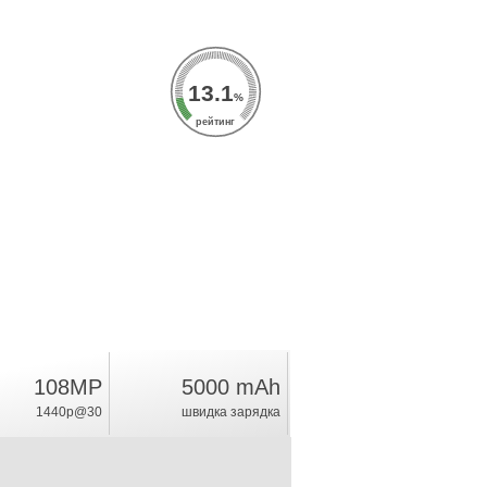
13.1
%
рейтинг
108MP
5000 mAh
1440p@30
швидка зарядка