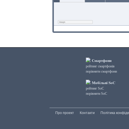
Смартфони
рейтинг смартфонів
порівняти смартфони
Мобільні SoC
рейтинг SoC
порівняти SoC
Про проект
Контакти
Політика конфіде