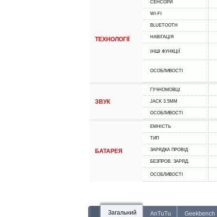
СЕНСОРИ
WI-FI
BLUETOOTH
НАВІГАЦІЯ
ТЕХНОЛОГІЇ
ІНШІ ФУНКЦІЇ
ОСОБЛИВОСТІ
ГУЧНОМОВЦІ
ЗВУК
JACK 3.5MM
ОСОБЛИВОСТІ
ЕМНІСТЬ
ТИП
ЗАРЯДКА ПРОВІД
БАТАРЕЯ
БЕЗПРОВ. ЗАРЯД.
ОСОБЛИВОСТІ
Загальний
AnTuTu
Geekbench