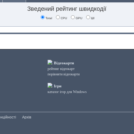
Зведений рейтинг швидкодії
Total
CPU
GPU
ШІ
Відеокарти
рейтинг відеокарт
порівняти відеокарти
Ігри
каталог ігор для Windows
нційності
Архів