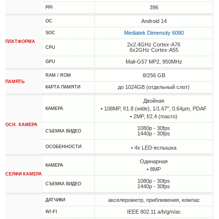
396
PPI
Android 14
ОС
Mediatek Dimensity 6080
SOC
ПЛАТФОРМА
2x2.4GHz Cortex-A76
CPU
6x2GHz Cortex-A55
Mali-G57 MP2, 950MHz
GPU
8/256 GB
RAM / ROM
ПАМЯТЬ
до 1024GB (отдельный слот)
КАРТА ПАМЯТИ
Двойная
• 108MP, f/1.8 (wide), 1/1.67", 0.64µm, PDAF
КАМЕРА
• 2MP, f/2.4 (macro)
ОСН. КАМЕРА
1080p - 30fps
СЪЕМКА ВИДЕО
1440p - 30fps
ОСОБЕННОСТИ
• 4х LED-вспышка
Одинарная
КАМЕРА
• 8MP
СЕЛФИ КАМЕРА
1080p - 30fps
СЪЕМКА ВИДЕО
1440p - 30fps
акселерометр, приближения, компас
ДАТЧИКИ
IEEE 802.11 a/b/g/n/ac
WI-FI