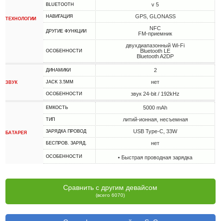
v 5
BLUETOOTH
GPS, GLONASS
НАВИГАЦИЯ
ТЕХНОЛОГИИ
NFC
ДРУГИЕ ФУНКЦИИ
FM-приемник
двухдиапазонный Wi-Fi
Bluetooth LE
ОСОБЕННОСТИ
Bluetooth A2DP
2
ДИНАМИКИ
нет
JACK 3.5MM
ЗВУК
звук 24-bit / 192kHz
ОСОБЕННОСТИ
5000 mAh
ЕМКОСТЬ
литий-ионная, несъемная
ТИП
USB Type-C, 33W
ЗАРЯДКА ПРОВОД
БАТАРЕЯ
нет
БЕСПРОВ. ЗАРЯД.
ОСОБЕННОСТИ
• Быстрая проводная зарядка
Сравнить с другим девайсом
(всего 6070)