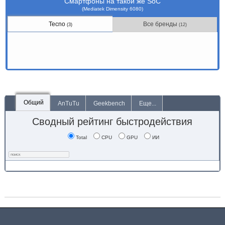
Смартфоны на такой же SoC
(Mediatek Dimensity 6080)
Tecno
Все бренды
(3)
(12)
Общий
AnTuTu
Geekbench
Еще...
Сводный рейтинг быстродействия
Total
CPU
GPU
ИИ