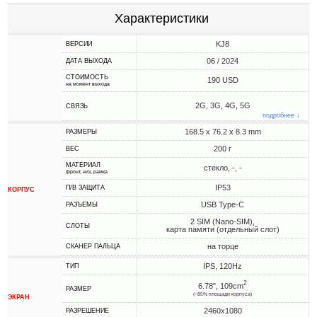
Характеристики
KJ8
ВЕРСИИ
06 / 2024
ДАТА ВЫХОДА
СТОИМОСТЬ
190 USD
на момент выхода
2G, 3G, 4G, 5G
СВЯЗЬ
подробнее ↓
168.5 x 76.2 x 8.3 mm
РАЗМЕРЫ
200 г
ВЕС
МАТЕРИАЛ
стекло, -, -
фронт, низ, рамка
IP53
П/В ЗАЩИТА
КОРПУС
USB Type-C
РАЗЪЕМЫ
2 SIM (Nano-SIM),
СЛОТЫ
карта памяти (отдельный слот)
на торце
СКАНЕР ПАЛЬЦА
IPS, 120Hz
ТИП
2
6.78", 109cm
РАЗМЕР
(~85% площади корпуса)
ЭКРАН
2460x1080
РАЗРЕШЕНИЕ