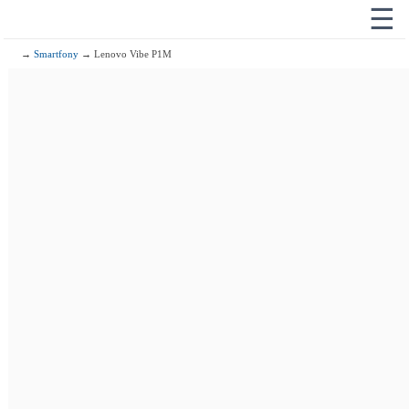
☰
→
Smartfony
→ Lenovo Vibe P1M