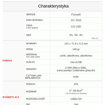
Charakterystyka
P1ma40
WERSJE
10 / 2015
DATA WYDANIA
CENA
122 USD
w dniu wydania
2G, 3G, 4G
SIEĆ
więcej ↓
141 x 71.8 x 9.3 mm
WYMIARY
148 gr
WAGA
MATERIAŁ
szkło, plastikowy, plastikowy
front, spód, ramka
KORPUS
microUSB
ZŁĄCZA
2 SIM (Micro-SIM),
GNIAZDO
karta pamięci (oddzielne gniazdo)
CZYTNIK LINII
brak
PAPILARNYCH
IPS
RODZAJ
2
5", 68.9cm
ROZMIAR
(~68.1% ekranu do obudowy)
WYŚWIETLACZ
1280x720
ROZDZIELCZOŚĆ
294
PPI