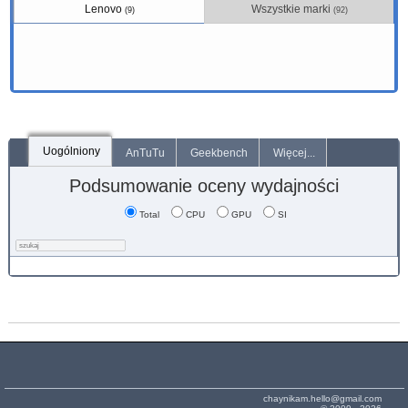
Lenovo
Wszystkie marki
(9)
(92)
Uogólniony
AnTuTu
Geekbench
Więcej...
Podsumowanie oceny wydajności
Total
CPU
GPU
SI
chaynikam.hello@gmail.com