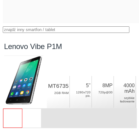
Lenovo Vibe P1M
MT6735
5"
8MP
4000
mAh
1280x720
720p@30
2GB RAM
pix.
szybkie
ładowanie