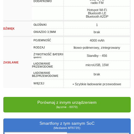
DODATKOWO
radio FM
Hotspot Wi-Fi
Bluetooth LE
Bluetooth A2DP
1
GŁOŚNIKI
DŹWIĘK
brak
GNIAZDO 3,5MM
4000 mAh
POJEMNOŚĆ
litowo-polimerowy, zintegrowany
RODZAJ
ŻYWOTNOŚĆ BATERII
Standby - 456
(godzin)
ZASILANIE
ŁADOWANIE
microUSB, 15W
PRZEWODOWE
ŁADOWANIE
brak
BEZPRZEWODOWE
WIĘCEJ
• Szybkie ładowanie przewodowe
Porównaj z innym urządzeniem
(łącznie - 6070)
Smartfony z tym samym SoC
(Mediatek MT6735)