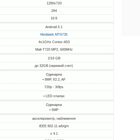
1280x720
294
16:9
Android 5.1
Mediatek MT6735
4x1GHz Cortex-A53
Mali-T720 MP2, 600MHz
2/16 GB
до 32GB (окремий слот)
Одинарна
• 8MP, f/2.2, AF
720p - 30fps
• LED-спалах
Одинарна
• 5MP
акселерометр, наближення
IEEE 802.11 a/b/g/n
v 4.1