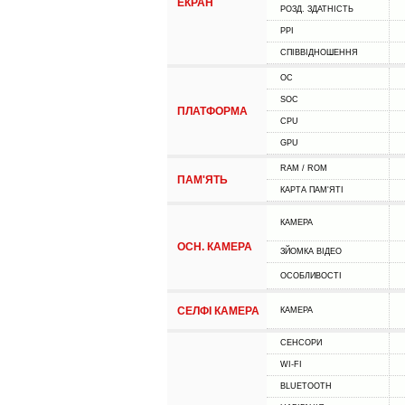
ЕКРАН
РОЗД. ЗДАТНІСТЬ
PPI
СПІВВІДНОШЕННЯ
ОС
SOC
ПЛАТФОРМА
CPU
GPU
RAM / ROM
ПАМ'ЯТЬ
КАРТА ПАМ'ЯТІ
КАМЕРА
ОСН. КАМЕРА
ЗЙОМКА ВІДЕО
ОСОБЛИВОСТІ
СЕЛФІ КАМЕРА
КАМЕРА
СЕНСОРИ
WI-FI
BLUETOOTH