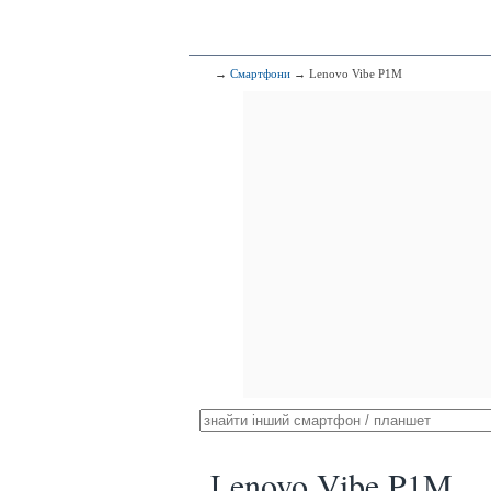
→
Смартфони
→ Lenovo Vibe P1M
Lenovo Vibe P1M