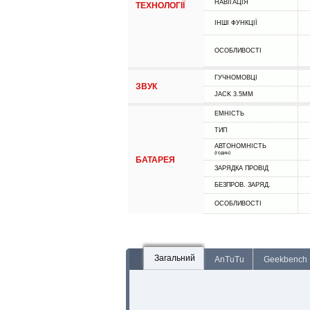
НАВІГАЦІЯ
ТЕХНОЛОГІЇ
ІНШІ ФУНКЦІЇ
ОСОБЛИВОСТІ
ГУЧНОМОВЦІ
ЗВУК
JACK 3.5MM
ЕМНІСТЬ
ТИП
АВТОНОМНІСТЬ
(годин)
БАТАРЕЯ
ЗАРЯДКА ПРОВІД
БЕЗПРОВ. ЗАРЯД.
ОСОБЛИВОСТІ
Загальний
AnTuTu
Geekbench