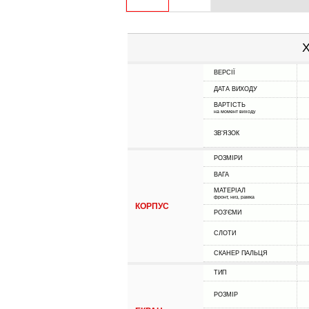
Х
ВЕРСІЇ
ДАТА ВИХОДУ
ВАРТІСТЬ
на момент виходу
ЗВ'ЯЗОК
РОЗМІРИ
ВАГА
МАТЕРІАЛ
фронт, низ, рамка
КОРПУС
РОЗ'ЄМИ
СЛОТИ
СКАНЕР ПАЛЬЦЯ
ТИП
РОЗМІР