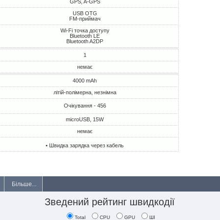
GPS, A-GPS
USB OTG
FM-приймач
Wi-Fi точка доступу
Bluetooth LE
Bluetooth A2DP
1
немає
4000 mAh
літій-полімерна, незнімна
Очікування - 456
microUSB, 15W
немає
• Швидка зарядка через кабель
Більше...
Зведений рейтинг швидкодії
Total
CPU
GPU
ШІ