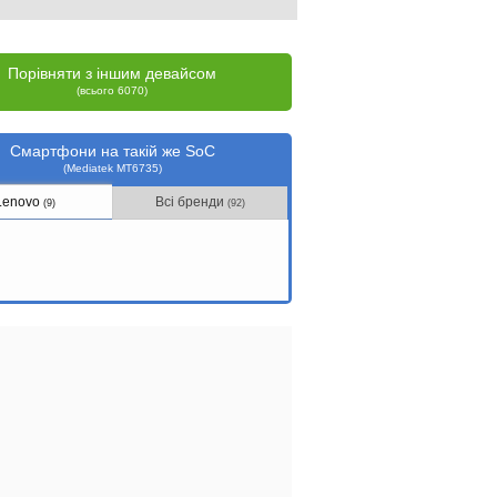
Порівняти з іншим девайсом
(всього 6070)
Смартфони на такій же SoC
(Mediatek MT6735)
Lenovo
Всі бренди
(9)
(92)