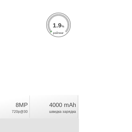
1.9
%
рейтинг
8MP
4000 mAh
720p@30
швидка зарядка