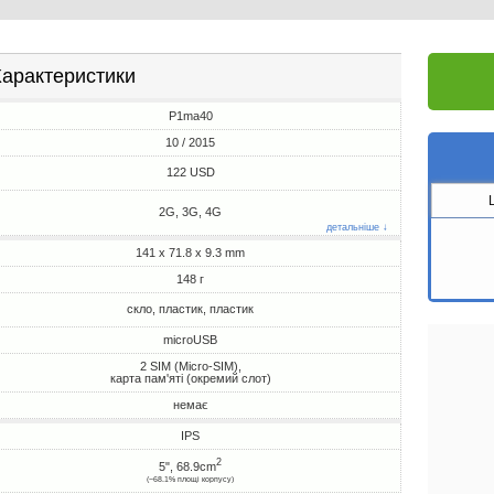
арактеристики
P1ma40
10 / 2015
122 USD
2G, 3G, 4G
детальніше ↓
141 x 71.8 x 9.3 mm
148 г
скло, пластик, пластик
microUSB
2 SIM (Micro-SIM),
карта пам'яті (окремий слот)
немає
IPS
2
5", 68.9cm
(~68.1% площі корпусу)