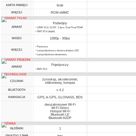
brak
KARTA PAMIĘCI
ROM eMMC
WIĘCEJ
APARAT TYLNY
Podwójny
APARAT
• 12MP, f/1.9, 1/2.55", 1.4µm, Dual Pixel PDAF
• 5MP, f/2.4 (depth)
1080p - 30fps
WIDEO
• Panorama
WIĘCEJ
• Lampa błyskowa z dwiema diodami LED
• Lampa błyskowa dwutonowa
APARAT PRZEDNI
Pojedynczy
APARAT
• 8MP, f/2.0
TECHNOLOGIE
żyroskop, akcelerometr,
CZUJNIKI
zbliżeniowy, kompas
v 4.2
BLUETOOTH
GPS, A-GPS, GLONASS, BDS
NAWIGACJA
dwuzakresowe Wi-Fi
Wi-Fi Direct
Hotspot Wi-Fi
Bluetooth LE
Bluetooth A2DP
DŹWIĘK
1
GŁOŚNIKI
jest
GNIAZDO 3,5MM