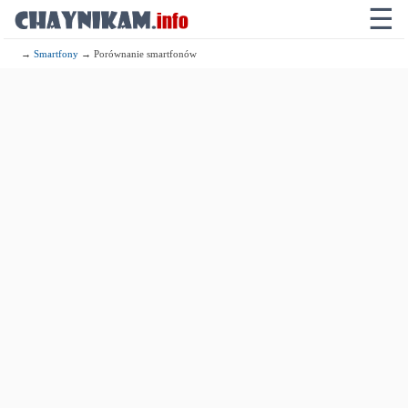
☰
→
Smartfony
→ Porównanie smartfonów