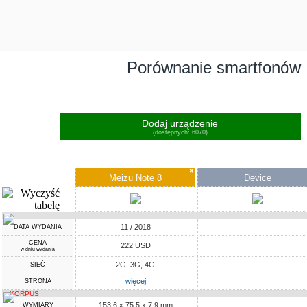
Porównanie smartfonów
Dodaj urządzenie
(dostępnych: 6070)
✖
Meizu Note 8
Device
11 / 2018
DATA WYDANIA
CENA
222 USD
w dniu wydania
2G, 3G, 4G
SIEĆ
więcej
STRONA
KORPUS
153.6 x 75.5 x 7.9 mm
WYMIARY