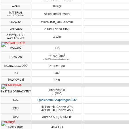
168 gr
WAGA
MATERIAŁ
szkło, metal, metal
front, spód, ramka
microUSB, jack 3.5mm
ZŁĄCZA
2 SIM (Nano-SIM)
GNIAZDO
CZYTNIK LINII
z tyłu
PAPILARNYCH
WYŚWIETLACZ
IPS
RODZAJ
2
6", 92.9cm
ROZMIAR
(~80.1% ekranu do obudowy)
2160x1080
ROZDZIELCZOŚĆ
402
PPI
18:9
PROPORCJI
PLATFORMA
Android 8.0
SYSTEM OPERACYJNY
(Flyme)
Qualcomm Snapdragon 632
SOC
4x1.8GHz Cortex-A73
CPU
4x1.8GHz Cortex-A53
Adreno 506, 650MHz
GPU
PAMIĘĆ
4/64 GB
RAM / ROM