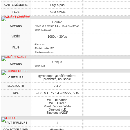
il n'y a pas
CARTE MÉMOIRE
ROM eMMC
PLUS
CAMÉRA ARRIÈRE
Double
CAMÉRA
• 12MP, f/1.9, 1/2.55", 1.4µm, Dual Pixel PDAF
• 5MP, f/2.4 (depth)
1080p - 30fps
VIDÉO
• Panorama
PLUS
• Flash à double LED
• Flash de dos tonos
CAMÉRA AVANT
Unique
CAMÉRA
• 8MP, f/2.0
TECHNOLOGIES
gyroscope, accéléromètre,
CAPTEURS
proximité, boussole
v 4.2
BLUETOOTH
GPS, A-GPS, GLONASS, BDS
GPS
Wi-Fi bi-bande
Wi-Fi Direct
Point d'accès Wi-Fi
Bluetooth LE
Bluetooth A2DP
SONORE
1
HAUT-PARLEURS
disponible
CONECTOR 3,5MM