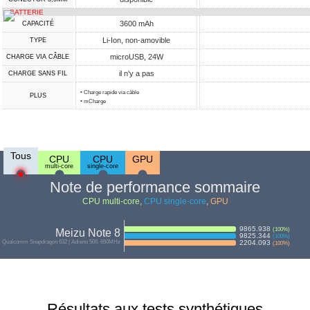
BATTERIE
3600 mAh
CAPACITÉ
Li-Ion, non-amovible
TYPE
microUSB, 24W
CHARGE VIA CÂBLE
il n'y a pas
CHARGE SANS FIL
• Charge rapide via câble
PLUS
• mCharge
Tous
CPU
CPU
GPU
multi-core
single-core
Note de performance sommaire
CPU multi-core
,
CPU single-core
,
GPU
9865.938
(
100
%)
Meizu Note 8
9825.344
(
100
%)
Qualcomm Snapdragon 632 | Adreno 506, 650MHz
2204.093
(
100
%)
Résultats aux tests synthétiques