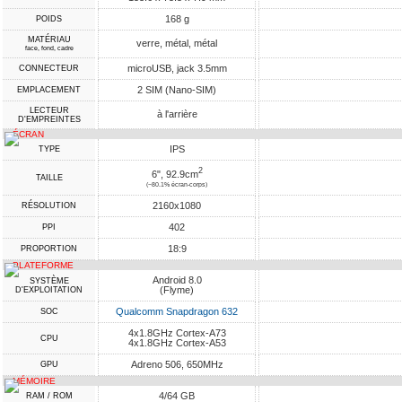
168 g
POIDS
MATÉRIAU
verre, métal, métal
face, fond, cadre
microUSB, jack 3.5mm
CONNECTEUR
2 SIM (Nano-SIM)
EMPLACEMENT
LECTEUR
à l'arrière
D'EMPREINTES
ÉCRAN
IPS
TYPE
2
6", 92.9cm
TAILLE
(~80.1% écran-corps)
2160x1080
RÉSOLUTION
402
PPI
18:9
PROPORTION
PLATEFORME
Android 8.0
SYSTÈME
(Flyme)
D'EXPLOITATION
Qualcomm Snapdragon 632
SOC
4x1.8GHz Cortex-A73
CPU
4x1.8GHz Cortex-A53
Adreno 506, 650MHz
GPU
MÉMOIRE
4/64 GB
RAM / ROM