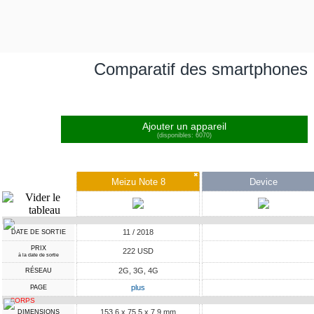
Comparatif des smartphones
Ajouter un appareil
(disponibles: 6070)
✖
Meizu Note 8
Device
11 / 2018
DATE DE SORTIE
PRIX
222 USD
à la date de sortie
2G, 3G, 4G
RÉSEAU
plus
PAGE
CORPS
153.6 x 75.5 x 7.9 mm
DIMENSIONS