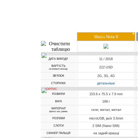
✖
Meizu Note 8
11 / 2018
ДАТА ВИХОДУ
ВАРТІСТЬ
222 USD
на момент виходу
2G, 3G, 4G
ЗВ'ЯЗОК
детальніше
СТОРІНКА
КОРПУС
153.6 x 75.5 x 7.9 mm
РОЗМІРИ
168 г
ВАГА
МАТЕРІАЛ
скло, метал, метал
фронт, низ, рамка
microUSB, jack 3.5mm
РОЗ'ЄМИ
2 SIM (Nano-SIM)
СЛОТИ
на задній кришці
СКАНЕР ПАЛЬЦЯ