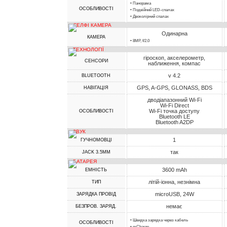
• Панорама
ОСОБЛИВОСТІ
• Подвійний LED-спалах
• Двоколірний спалах
СЕЛФІ КАМЕРА
Одинарна
КАМЕРА
• 8MP, f/2.0
ТЕХНОЛОГІЇ
гіроскоп, акселерометр,
СЕНСОРИ
наближення, компас
v 4.2
BLUETOOTH
GPS, A-GPS, GLONASS, BDS
НАВІГАЦІЯ
дводіапазонний Wi-Fi
Wi-Fi Direct
Wi-Fi точка доступу
ОСОБЛИВОСТІ
Bluetooth LE
Bluetooth A2DP
ЗВУК
1
ГУЧНОМОВЦІ
так
JACK 3.5MM
БАТАРЕЯ
3600 mAh
ЕМНІСТЬ
літій-іонна, незнімна
ТИП
microUSB, 24W
ЗАРЯДКА ПРОВІД
немає
БЕЗПРОВ. ЗАРЯД.
• Швидка зарядка через кабель
ОСОБЛИВОСТІ
• mCharge