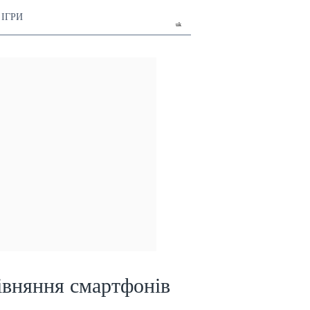
ІГРИ
uk
івняння смартфонів