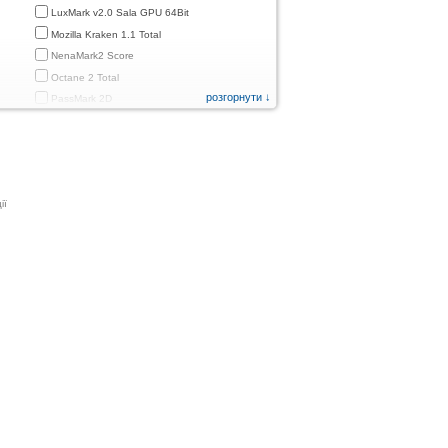
LuxMark v2.0 Sala GPU 64Bit
Mozilla Kraken 1.1 Total
NenaMark2 Score
Octane 2 Total
розгорнути ↓
PassMark 2D
PassMark 3D
PassMark Mobile 1
PassMark v.3 2D
PassMark v.3 3D
ії
PassMark v.3 CPU
PassMark v.3 Disk
PassMark v.3 Memory
d
PassMark v.3 Total
PCMark
PCMark 2.0
PCMark 3.0
PCMark for Android (Computer Vision)
PCMark for Android (Storage)
Quadrant Standard 2.0 Total Score
ames)
Smartbench 2012 Gaming Index
Sunspider 0.9.1 Total Score