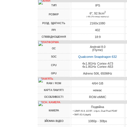
ЕКРАН
IPS
ТИП
2
6", 92.9cm
РОЗМІР
(~80.1% площі корпусу)
2160x1080
РОЗД. ЗДАТНІСТЬ
402
PPI
18:9
СПІВВІДНОШЕННЯ
ПЛАТФОРМА
Android 8.0
ОС
(Flyme)
Qualcomm Snapdragon 632
SOC
4x1.8GHz Cortex-A73
CPU
4x1.8GHz Cortex-A53
Adreno 506, 650MHz
GPU
ПАМ'ЯТЬ
4/64 GB
RAM / ROM
немає
КАРТА ПАМ'ЯТІ
ROM eMMC
ОСОБЛИВОСТІ
ОСН. КАМЕРА
Подвійна
КАМЕРА
• 12MP, f/1.9, 1/2.55", 1.4µm, Dual Pixel PDAF
• 5MP, f/2.4 (depth)
1080p - 30fps
ЗЙОМКА ВІДЕО