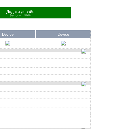
Додати девайс
(доступно: 6070)
Device
Device