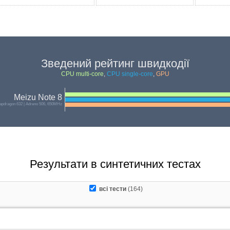
Зведений рейтинг швидкодії
CPU multi-core
,
CPU single-core
,
GPU
Meizu Note 8
pdragon 632 | Adreno 506, 650MHz
Результати в синтетичних тестах
всі тести
(164)