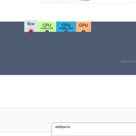
Все
CPU
CPU
GPU
multi-core
single-core
Qualcomm Sna
вибрати