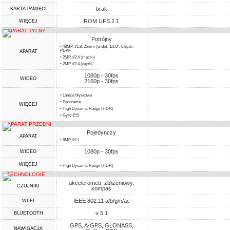
brak
KARTA PAMIĘCI
ROM UFS 2.1
WIĘCEJ
APARAT TYLNY
Potrójny
• 48MP, f/1.8, 25mm (wide), 1/2.0", 0.8µm,
PDAF
APARAT
• 2MP, f/2.4 (macro)
• 2MP, f/2.4 (depth)
1080p - 30fps
WIDEO
2160p - 30fps
• Lampa błyskowa
• Panorama
WIĘCEJ
• High Dynamic Range (HDR)
• Gyro-EIS
APARAT PRZEDNI
Pojedynczy
APARAT
• 8MP, f/2.1
1080p - 30fps
WIDEO
WIĘCEJ
• High Dynamic Range (HDR)
TECHNOLOGIE
akcelerometr, zbliżeniowy,
CZUJNIKI
kompas
IEEE 802.11 a/b/g/n/ac
WI-FI
v 5.1
BLUETOOTH
GPS, A-GPS, GLONASS,
NAWIGACJA