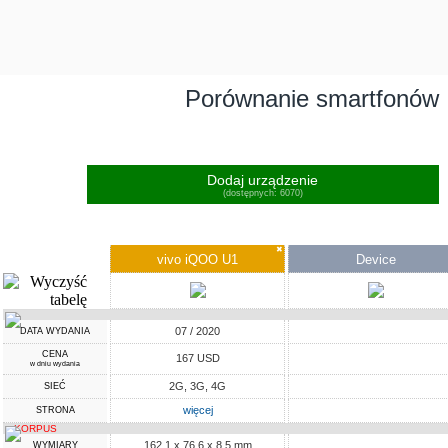
Porównanie smartfonów
Dodaj urządzenie
(dostępnych: 6070)
✖
vivo iQOO U1
Device
07 / 2020
DATA WYDANIA
CENA
167 USD
w dniu wydania
2G, 3G, 4G
SIEĆ
więcej
STRONA
KORPUS
162.1 x 76.6 x 8.5 mm
WYMIARY