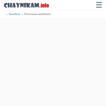
☰
→
Smartfony
→ Porównanie smartfonów