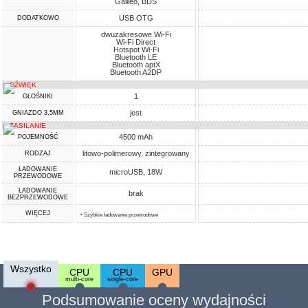
Galileo, BDS
USB OTG
DODATKOWO
dwuzakresowe Wi-Fi
Wi-Fi Direct
Hotspot Wi-Fi
Bluetooth LE
Bluetooth aptX
Bluetooth A2DP
DŹWIĘK
1
GŁOŚNIKI
jest
GNIAZDO 3,5MM
ZASILANIE
4500 mAh
POJEMNOŚĆ
litowo-polimerowy, zintegrowany
RODZAJ
ŁADOWANIE
microUSB, 18W
PRZEWODOWE
ŁADOWANIE
brak
BEZPRZEWODOWE
WIĘCEJ
• Szybkie ładowanie przewodowe
Wszystko
CPU
CPU
GPU
multi-core
single-core
Podsumowanie oceny wydajności