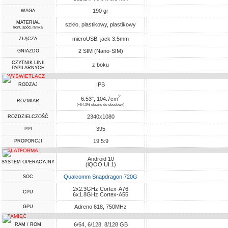
190 gr
WAGA
MATERIAŁ
szkło, plastikowy, plastikowy
front, spód, ramka
microUSB, jack 3.5mm
ZŁĄCZA
2 SIM (Nano-SIM)
GNIAZDO
CZYTNIK LINII
z boku
PAPILARNYCH
WYŚWIETLACZ
IPS
RODZAJ
2
6.53", 104.7cm
ROZMIAR
(~84.3% ekranu do obudowy)
2340x1080
ROZDZIELCZOŚĆ
395
PPI
19.5:9
PROPORCJI
PLATFORMA
Android 10
SYSTEM OPERACYJNY
(iQOO UI 1)
Qualcomm Snapdragon 720G
SOC
2x2.3GHz Cortex-A76
CPU
6x1.8GHz Cortex-A55
Adreno 618, 750MHz
GPU
PAMIĘĆ
6/64, 6/128, 8/128 GB
RAM / ROM