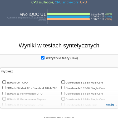
CPU multi-core
,
CPU single-core
,
GPU
vivo iQOO U1
18133.095
(
100
%)
25099.419
(
100
%)
Qualcomm Snapdragon 720G | Adreno 618,
10872.619
(
100
%)
750MHz
Wyniki w testach syntetycznych
wszystkie testy
(164)
wybierz
3DMark 06 - CPU
Geekbench 3 32-Bit Multi-Core
3DMark 06 Mark 06 - Standard 1024x768
Geekbench 3 32-Bit Single-Core
3DMark 11 Performance GPU
Geekbench 3 64-Bit Multi-Core
3DMark 11 Performance Physics
Geekbench 3 64-Bit Single-Core
otwórz ↓
3DMark 11 Performance Score
Geekbench 4.0 Multi-Core
3DMark Cloud Gate Graphics
Geekbench 4.0 Single-Core
3DMark Cloud Gate Physics
Geekbench 4.4 Multi-Core